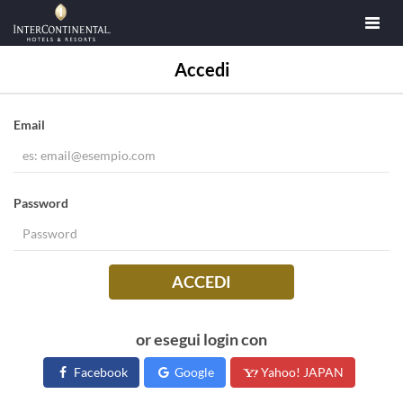
Accedi
Email
Password
ACCEDI
or esegui login con
Facebook
Google
Yahoo! JAPAN