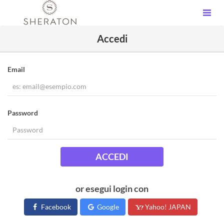
Accedi
Email
Password
ACCEDI
or esegui login con
Facebook
Google
Yahoo! JAPAN