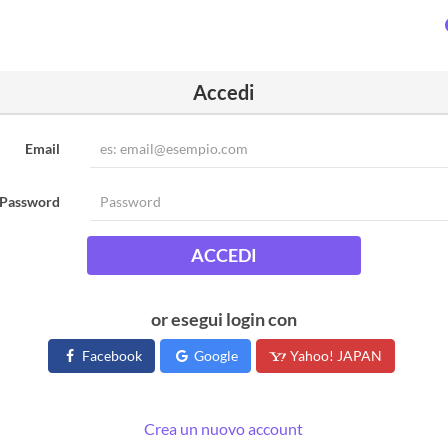
Accedi
Email
Password
ACCEDI
or esegui login con
Facebook
Google
Yahoo! JAPAN
Crea un nuovo account