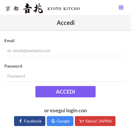
Accedi
Email
Password
ACCEDI
or esegui login con
Facebook
Google
Yahoo! JAPAN