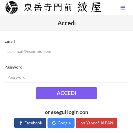
Accedi
Email
Password
ACCEDI
or esegui login con
Facebook
Google
Yahoo! JAPAN