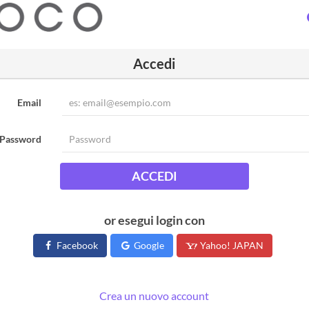
Accedi
Email
Password
ACCEDI
or esegui login con
Facebook
Google
Yahoo! JAPAN
Crea un nuovo account