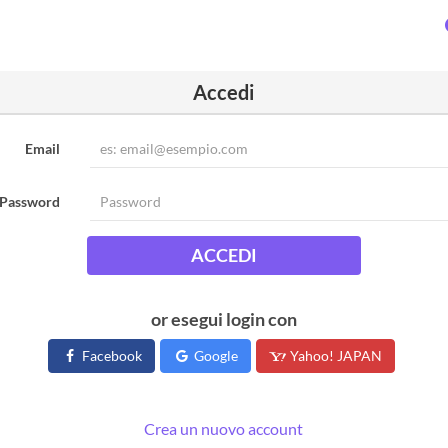
Accedi
Email
Password
ACCEDI
or esegui login con
Facebook
Google
Yahoo! JAPAN
Crea un nuovo account