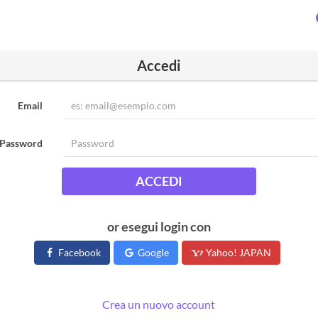
Accedi
Email
Password
ACCEDI
or esegui login con
Facebook
Google
Yahoo! JAPAN
Crea un nuovo account