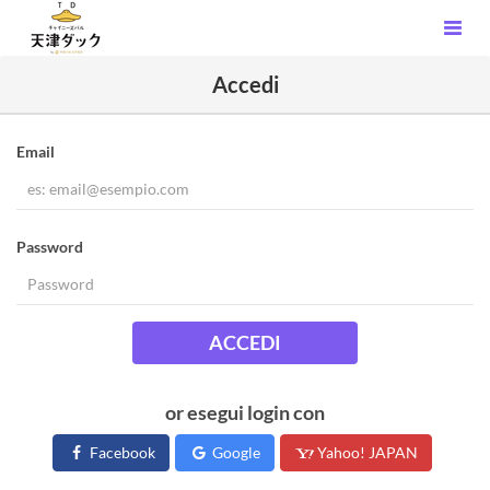
Accedi
Email
Password
ACCEDI
or esegui login con
Facebook
Google
Yahoo! JAPAN