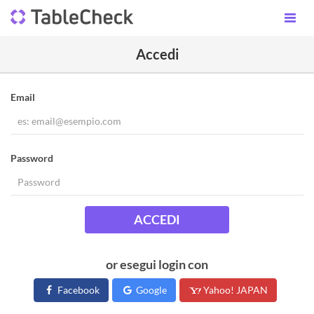
Accedi
Email
Password
ACCEDI
or esegui login con
Facebook
Google
Yahoo! JAPAN