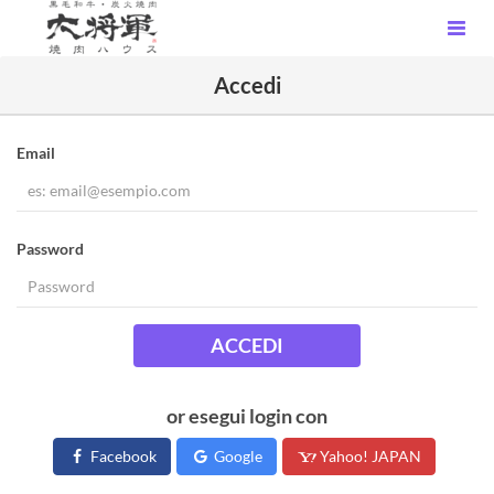
Accedi
Email
Password
ACCEDI
or esegui login con
Facebook
Google
Yahoo! JAPAN