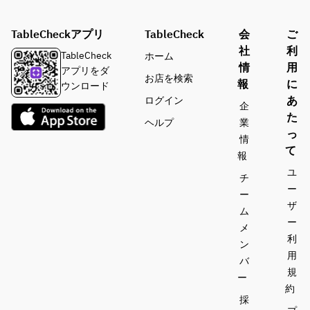
TableCheckアプリ
TableCheck
会
ご
社
利
TableCheck
ホーム
情
用
アプリをダ
お店を検索
報
に
ウンロード
あ
ログイン
企
た
ヘルプ
業
っ
情
て
報
ユ
チ
ー
ー
ザ
ム
ー
メ
利
ン
用
バ
規
ー
約
採