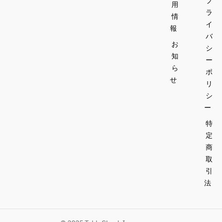
プ
用
ラ
情
イ
報
バ
お
シ
知
ー
ら
ポ
せ
リ
シ
ー
特
定
商
取
引
法