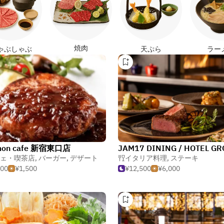
焼肉
ゃぶしゃぶ
天ぷら
ラー
mon cafe 新宿東口店
ェ・喫茶店
,
バーガー
,
デザート
イタリア料理
,
ステーキ
500
¥1,500
¥12,500
¥6,000