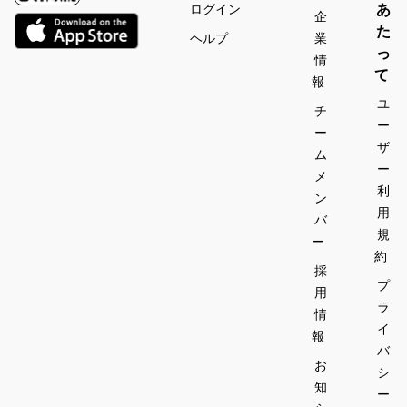
あ
ログイン
企
た
ヘルプ
業
っ
情
て
報
ユ
チ
ー
ー
ザ
ム
ー
メ
利
ン
用
バ
規
ー
約
採
プ
用
ラ
情
イ
報
バ
お
シ
知
ー