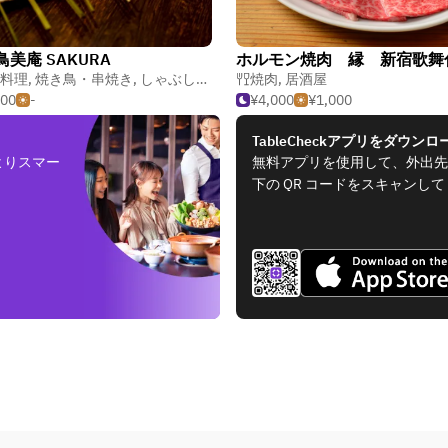
鳥美庵 SAKURA
料理
,
焼き鳥・串焼き
,
しゃぶしゃぶ
焼肉
,
居酒屋
500
-
¥4,000
¥1,000
TableCheckアプリをダウンロ
よりスマー
無料アプリを使用して、外出先
下の QR コードをスキャンし