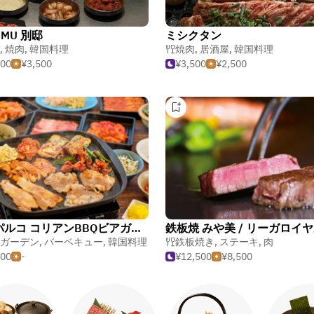
UMU 別邸
ミシクタン
,
焼肉
,
韓国料理
焼肉
,
居酒屋
,
韓国料理
500
¥3,500
¥3,500
¥2,500
池袋パルコ コリアンBBQビアガーデン
ガーデン
,
バーベキュー
,
韓国料理
鉄板焼き
,
ステーキ
,
肉
500
-
¥12,500
¥8,500