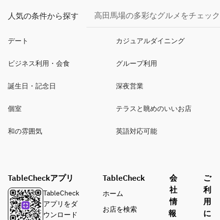
高田馬場の多彩なグルメをチェック
人気の条件から探す
デート
カジュアルダイニング
ビジネス利用・会食
グループ利用
誕生日・記念日
深夜営業
個室
テラスと眺めのいいお店
和の雰囲気
英語対応可能
TableCheckアプリ
TableCheck
会
ご
社
利
TableCheck
ホーム
情
用
アプリをダ
お店を検索
報
に
ウンロード