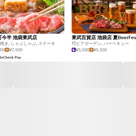
町今半 池袋東武店
焼き
,
しゃぶしゃぶ
,
ステーキ
ビアガーデン
,
バーベキュー
500
¥7,500
¥5,500
¥5,500
leCheck Pay