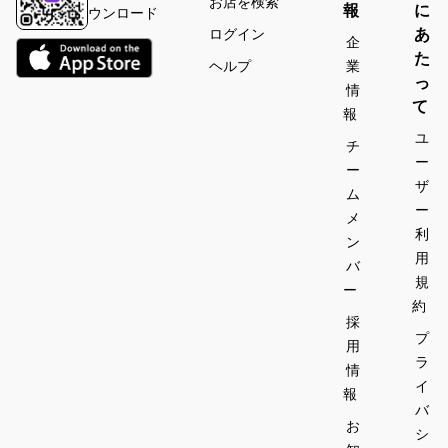
お店を検索
報
に
ウンロード
あ
ログイン
企
た
ヘルプ
業
っ
情
て
報
ユ
チ
ー
ー
ザ
ム
ー
メ
利
ン
用
バ
規
ー
約
採
プ
用
ラ
情
イ
報
バ
お
シ