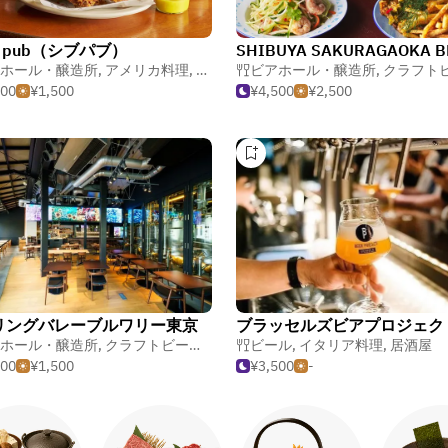
bu pub（シブパブ）
ホール・醸造所
,
アメリカ料理
,
ビール
ビアホール・醸造所
,
クラフトビ
500
¥1,500
¥4,500
¥2,500
リングバレーブルワリー東京
ホール・醸造所
,
クラフトビール
,
イタリア料理
ビール
,
イタリア料理
,
居酒屋
500
¥1,500
¥3,500
-