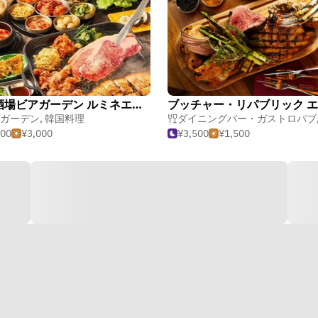
韓国酒場ビアガーデン ルミネエスト新宿
ガーデン
,
韓国料理
ダイニングバー・ガストロパブ
000
¥3,000
¥3,500
¥1,500