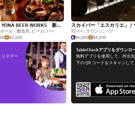
YONA YONA BEER WORKS 新宿東口店
ール
ホール・醸造所
,
ビール
,
バー
バー
,
ラウンジ
,
パブ
000
¥2,500
¥6,000
¥4,000
TableCheckアプリをダウンロ
よりスマー
無料アプリを使用して、外出先
下の QR コードをスキャンし