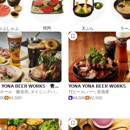
焼肉
ゃぶしゃぶ
天ぷら
ラー
YONA YONA BEER WORKS 青山店
ホール・醸造所
,
ダイニングバー・ガストロパブ
ビール
,
バー
,
居酒屋
,
居酒屋
500
¥3,500
¥4,500
¥2,500