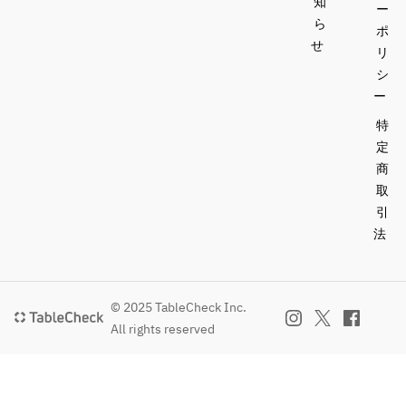
知
ー
ら
ポ
せ
リ
シ
ー
特
定
商
取
引
法
© 2025 TableCheck Inc.
All rights reserved