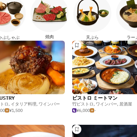
焼肉
ゃぶしゃぶ
天ぷら
ラー
USTRY
ビストロ ミートマン
トロ
,
イタリア料理
,
ワインバー
ビストロ
,
ワインバー
,
居酒屋
000
¥1,500
¥6,000
-