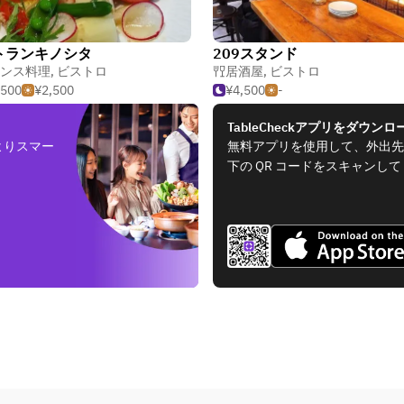
トランキノシタ
209スタンド
ンス料理
,
ビストロ
居酒屋
,
ビストロ
,500
¥2,500
¥4,500
-
TableCheckアプリをダウンロ
よりスマー
無料アプリを使用して、外出先
下の QR コードをスキャンし