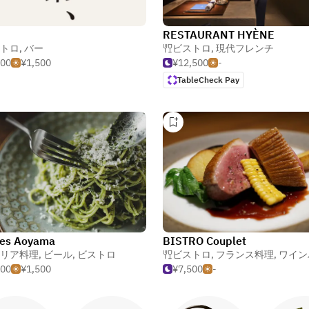
、
RESTAURANT HYÈNE
トロ
,
バー
ビストロ
,
現代フレンチ
000
¥1,500
¥12,500
-
TableCheck Pay
nes Aoyama
BISTRO Couplet
リア料理
,
ビール
,
ビストロ
ビストロ
,
フランス料理
,
ワイン
500
¥1,500
¥7,500
-