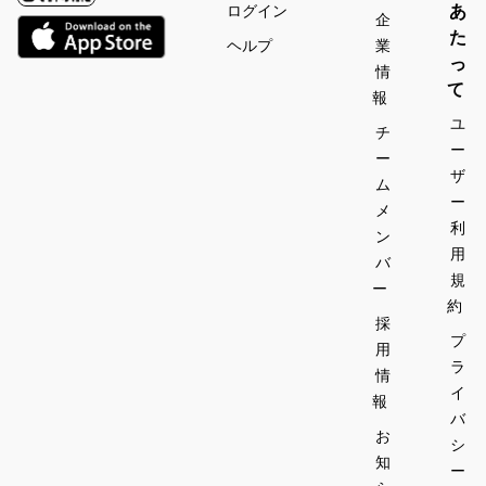
あ
ログイン
企
た
ヘルプ
業
っ
情
て
報
ユ
チ
ー
ー
ザ
ム
ー
メ
利
ン
用
バ
規
ー
約
採
プ
用
ラ
情
イ
報
バ
お
シ
知
ー