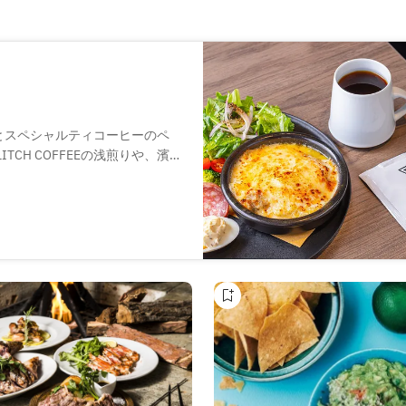
ニアとスペシャルティコーヒーのペ
CH COFFEEの浅煎りや、濱
す。渋谷の名シェフが手掛けた
家で、極上のひとときをどう