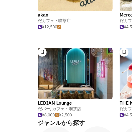
akao
Merce
カフェ・喫茶店
カフ
¥12,500
-
¥4,
LEDIAN Lounge
THE 
バー
,
カフェ・喫茶店
カフ
¥6,000
¥2,500
¥4,
ジャンルから探す