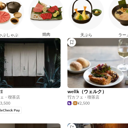
焼肉
ゃぶしゃぶ
天ぷら
ラー
RI
wellk（ウェルク）
ェ・喫茶店
カフェ・喫茶店
3,500
-
¥2,500
leCheck Pay