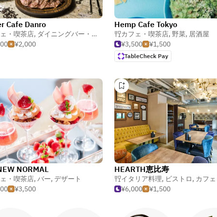
r Cafe Danro
Hemp Cafe Tokyo
ェ・喫茶店
,
ダイニングバー・ガストロパブ
カフェ・喫茶店
,
イタリア料理
,
野菜
,
居酒屋
500
¥2,000
¥3,500
¥1,500
TableCheck Pay
NEW NORMAL
HEARTH恵比寿
ェ・喫茶店
,
バー
,
デザート
イタリア料理
,
ビストロ
,
カフェ・
500
¥3,500
¥6,000
¥1,500