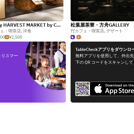
Disney HARVEST MARKET by CAFE COMPANY
松葉屋茶寮・方舟GALLERY
ェ・喫茶店
,
洋食
カフェ・喫茶店
,
デザート
500
¥2,500
-
-
TableCheckアプリをダウンロ
よりスマー
無料アプリを使用して、外出先
下の QR コードをスキャンし