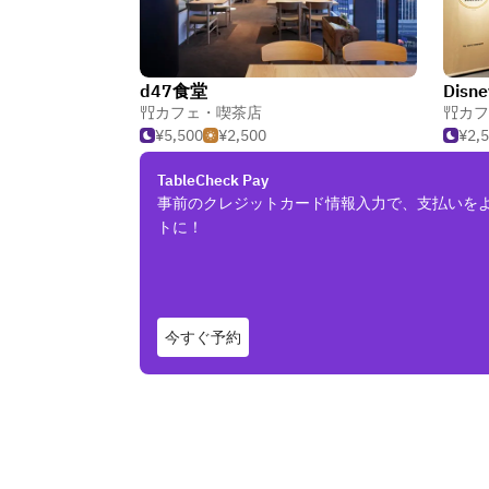
d47食堂
カフェ・喫茶店
カフ
¥5,500
¥2,500
¥2,
TableCheck Pay
事前のクレジットカード情報入力で、支払いを
トに！
今すぐ予約