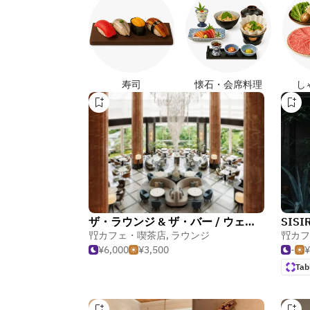
寿司
懐石・会席料理
し
ザ・ラウンジ & ザ・バー / ウェスティンホテル東京
SISI
カフェ・喫茶店
,
ラウンジ
カフ
¥6,000
¥3,500
-
¥
Tab