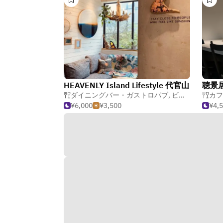
HEAVENLY Island Lifestyle 代官山
聴景
ダイニングバー・ガストロパブ
,
ビストロ
,
カフ
カフ
¥6,000
¥3,500
¥4,