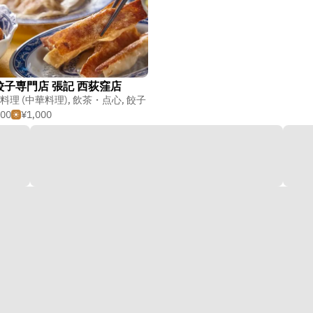
餃子専門店 張記 西荻窪店
料理 (中華料理)
,
飲茶・点心
,
餃子
000
¥1,000