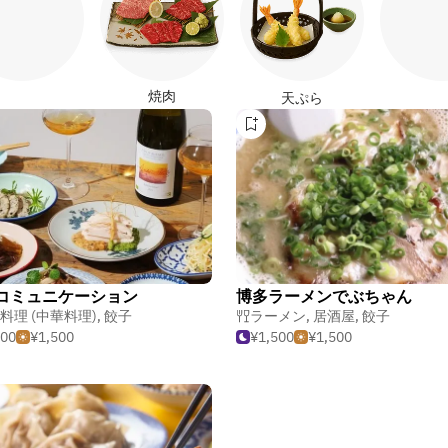
焼肉
天ぷら
 コミュニケーション
博多ラーメンでぶちゃん
料理 (中華料理)
,
餃子
ラーメン
,
居酒屋
,
餃子
000
¥1,500
¥1,500
¥1,500