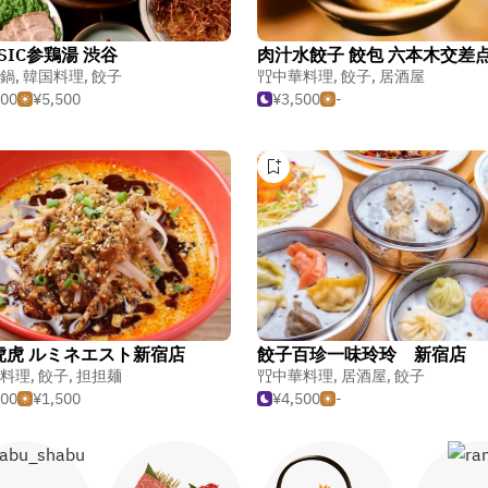
SSIC参鶏湯 渋谷
肉汁水餃子 餃包 六本木交差
鍋
,
韓国料理
,
餃子
中華料理
,
餃子
,
居酒屋
500
¥5,500
¥3,500
-
虎虎 ルミネエスト新宿店
餃子百珍一味玲玲 新宿店
料理
,
餃子
,
担担麺
中華料理
,
居酒屋
,
餃子
500
¥1,500
¥4,500
-
ゃぶしゃぶ
ラー