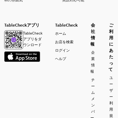
和の雰囲気
英語対応可能
TableCheckアプリ
TableCheck
会
ご
社
利
TableCheck
ホーム
情
用
アプリをダ
お店を検索
報
に
ウンロード
あ
ログイン
企
た
ヘルプ
業
っ
情
て
報
ユ
チ
ー
ー
ザ
ム
ー
メ
利
ン
用
バ
規
ー