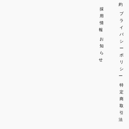
約
採
プ
用
ラ
情
イ
報
バ
お
シ
知
ー
ら
ポ
せ
リ
シ
ー
特
定
商
取
引
法