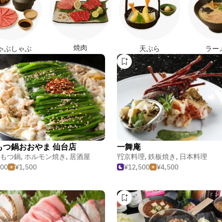
焼肉
ゃぶしゃぶ
天ぷら
ラー
もつ鍋おおやま 仙台店
一舞庵
もつ鍋
,
ホルモン焼き
,
居酒屋
京料理
,
鉄板焼き
,
日本料理
500
¥1,500
¥12,500
¥4,500