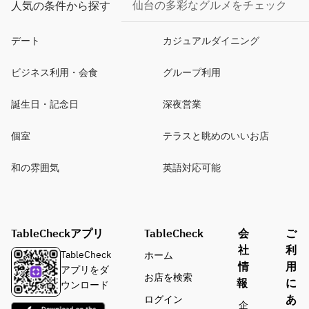
仙台の多彩なグルメをチェック
人気の条件から探す
デート
カジュアルダイニング
ビジネス利用・会食
グループ利用
誕生日・記念日
深夜営業
個室
テラスと眺めのいいお店
和の雰囲気
英語対応可能
TableCheckアプリ
TableCheck
会
ご
社
利
TableCheck
ホーム
情
用
アプリをダ
お店を検索
報
に
ウンロード
あ
ログイン
企