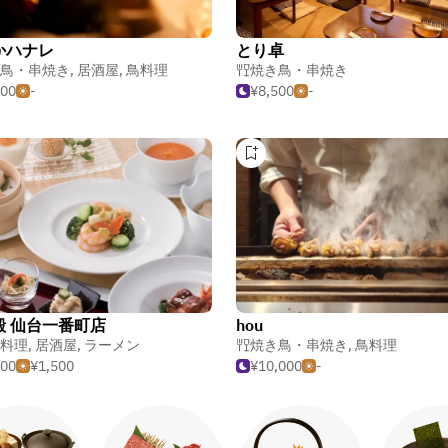
かハナレ
とり卓
鳥・串焼き
,
居酒屋
,
鳥料理
焼き鳥・串焼き
500
-
¥8,500
-
殿 仙台一番町店
hou
料理
,
居酒屋
,
ラーメン
焼き鳥・串焼き
,
鳥料理
500
¥1,500
¥10,000
-