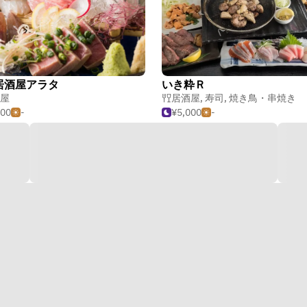
居酒屋アラタ
いき粋Ｒ
屋
居酒屋
,
寿司
,
焼き鳥・串焼き
500
-
¥5,000
-