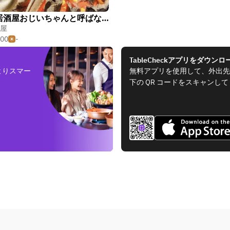
ぇぇ居酒屋おじいちゃんと呼ばないで
屋
500
-
TableCheckアプリをダウンロ
よりスマー
無料アプリを使用して、外出先
下の QR コードをスキャンし