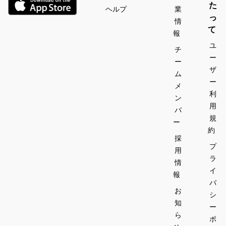
た
ヘルプ
業
っ
情
て
報
ユ
チ
ー
ー
ザ
ム
ー
メ
利
ン
用
バ
規
ー
約
採
プ
用
ラ
情
イ
報
バ
お
シ
知
ー
ら
ポ