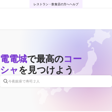
レストラン・飲食店の方へ
ヘルプ
電電城
で最高の
コー​​
シャ
を見つけよう