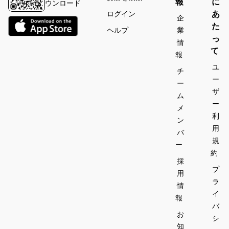
報
に
ウンロード
あ
ログイン
企
た
ヘルプ
業
っ
情
て
報
ユ
チ
ー
ー
ザ
ム
ー
メ
利
ン
用
バ
規
ー
約
採
プ
用
ラ
情
イ
報
バ
お
シ
知