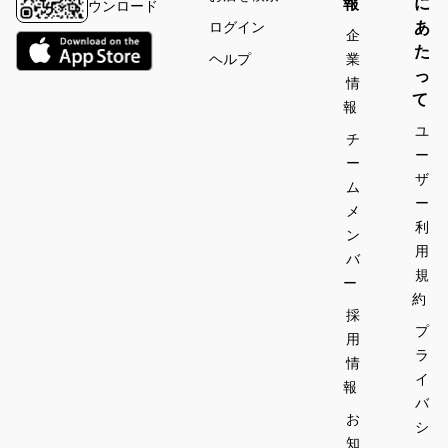
報
に
ウンロード
あ
ログイン
企
た
ヘルプ
業
っ
情
て
報
ユ
チ
ー
ー
ザ
ム
ー
メ
利
ン
用
バ
規
ー
約
採
プ
用
ラ
情
イ
報
バ
お
シ
知