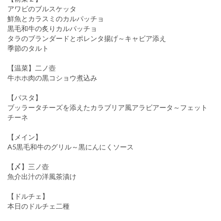
アワビのブルスケッタ
鮮魚とカラスミのカルパッチョ
黒毛和牛の炙りカルパッチョ
タラのブランダードとポレンタ揚げ～キャビア添え
季節のタルト
【温菜】二ノ壺
牛ホホ肉の黒コショウ煮込み
【パスタ】
ブッラータチーズを添えたカラブリア風アラビアータ～フェット
チーネ
【メイン】
A5黒毛和牛のグリル～黒にんにくソース
【〆】三ノ壺
魚介出汁の洋風茶漬け
【ドルチェ】
本日のドルチェ二種