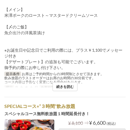
【メイン】
米澤ポークのロースト～マスタードクリームソース
【〆のご飯】
魚介出汁の洋風茶漬け
※お誕生日や記念日でご利用の際には、プラス￥1,100でメッセー
ジ付き
【デザートプレート】の追加も可能でございます。
御予約の際にお申し付け下さい。
提示条件
お席はご予約時間からの3時間制とさせて頂きます。
飲み放題のラストオーダーはお席のお時間の30分前です。
コース内容は予告なく変更になる場合があります。
続きを読む
曜日
月, 火, 水, 土, 日
食事時間
ディナー
SPECIALコース+”３時間”飲み放題
スペシャルコース無料飲放題１時間延長付き！
⇒
¥ 6,600
¥ 8,100
(税込)