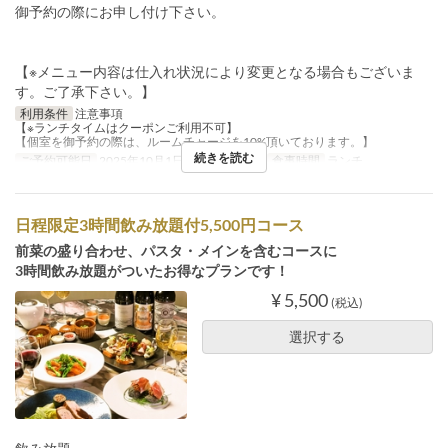
御予約の際にお申し付け下さい。
【※メニュー内容は仕入れ状況により変更となる場合もございま
す。ご了承下さい。】
利用条件
注意事項
【※ランチタイムはクーポンご利用不可】
【個室を御予約の際は、ルームチャージを10%頂いております。】
続きを読む
ご予約可能日
2025年10月1日 ~
曜日
土, 日
食事時間
ランチ
日程限定3時間飲み放題付5,500円コース
前菜の盛り合わせ、パスタ・メインを含むコースに
3時間飲み放題がついたお得なプランです！
¥ 5,500
(税込)
選択する