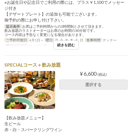
※お誕生日や記念日でご利用の際には、プラス￥1,100でメッセー
ジ付き
【デザートプレート】の追加も可能でございます。
御予約の際にお申し付け下さい。
提示条件
お席はご予約時間からの2時間制とさせて頂きます。
飲み放題のラストオーダーはお席のお時間の30分前です。
コース内容は予告なく変更になる場合があります。
ご予約可能日
4月1日 ~
曜日
月, 火, 水, 木, 土, 日
食事時間
ディナー
続きを読む
席のカテゴリ
テーブル席
SPECIALコース＋飲み放題
¥ 6,600
(税込)
選択する
【飲み放題メニュー】
生ビール
赤・白・スパークリングワイン