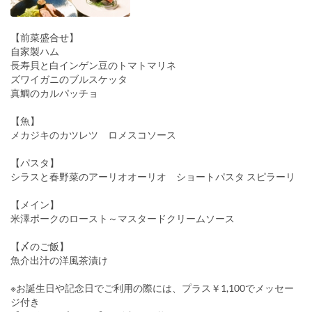
【前菜盛合せ】
自家製ハム
長寿貝と白インゲン豆のトマトマリネ
ズワイガニのブルスケッタ
真鯛のカルパッチョ
【魚】
メカジキのカツレツ ロメスコソース
【パスタ】
シラスと春野菜のアーリオオーリオ ショートパスタ スピラーリ
【メイン】
米澤ポークのロースト～マスタードクリームソース
【〆のご飯】
魚介出汁の洋風茶漬け
※お誕生日や記念日でご利用の際には、プラス￥1,100でメッセー
ジ付き