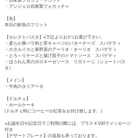
・アンジェロ自家製フォカッチャ
【魚】
本日の鮮魚のフリット
【セレクトパスタ】※下記よりお1つお選び下さい。
・柔らか豚バラ肉と芽キャベツのバターチーズ スパゲティ
・ホタルイカと春野菜のアーリオ・オーリオ スパゲティ
・とろ～りチーズと揚げ茄子のトマトソース スパゲティ
・ほうれん草のボロネーゼソース リガトーニ（ショートパス
タ）
【メイン】
・牛肉のタリアータ
【ドルチェ】
・ホールケーキ
(ドルチェ時にコーヒーか紅茶をお付け致します。)
※お誕生日や記念日でご利用の際には、プラス￥500でメッセージ
付き
【デザートプレート】の追加も承っております。