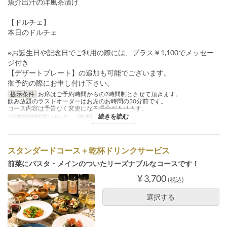
魚介出汁の洋風茶漬け
【ドルチェ】
本日のドルチェ
※お誕生日や記念日でご利用の際には、プラス￥1,100でメッセー
ジ付き
【デザートプレート】の追加も可能でございます。
御予約の際にお申し付け下さい。
提示条件
お席はご予約時間からの2時間制とさせて頂きます。
飲み放題のラストオーダーはお席のお時間の30分前です。
コース内容は予告なく変更になる場合があります。
続きを読む
ご予約可能日
4月1日 ~
食事時間
ディナー
スタンダードコース＋乾杯ドリンクサービス
前菜にパスタ・メインのついたリーズナブルなコースです！
¥ 3,700
(税込)
選択する