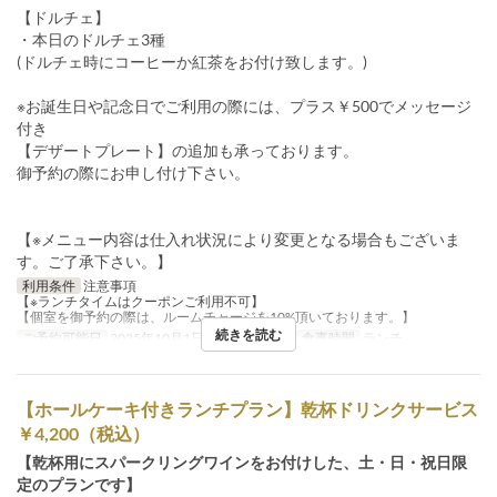
【ドルチェ】
・本日のドルチェ3種
(ドルチェ時にコーヒーか紅茶をお付け致します。)
※お誕生日や記念日でご利用の際には、プラス￥500でメッセージ
付き
【デザートプレート】の追加も承っております。
御予約の際にお申し付け下さい。
【※メニュー内容は仕入れ状況により変更となる場合もございま
す。ご了承下さい。】
利用条件
注意事項
【※ランチタイムはクーポンご利用不可】
【個室を御予約の際は、ルームチャージを10%頂いております。】
続きを読む
ご予約可能日
2025年10月1日 ~
曜日
土, 日
食事時間
ランチ
【ホールケーキ付きランチプラン】乾杯ドリンクサービス
￥4,200（税込）
【乾杯用にスパークリングワインをお付けした、土・日・祝日限
定のプランです】