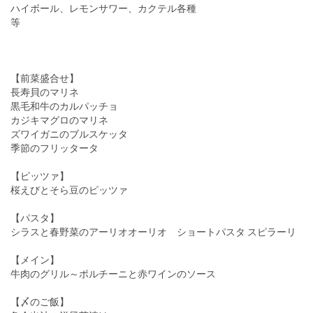
ハイボール、レモンサワー、カクテル各種
等
【前菜盛合せ】
長寿貝のマリネ
黒毛和牛のカルパッチョ
カジキマグロのマリネ
ズワイガニのブルスケッタ
季節のフリッタータ
【ピッツァ】
桜えびとそら豆のピッツァ
【パスタ】
シラスと春野菜のアーリオオーリオ ショートパスタ スピラーリ
【メイン】
牛肉のグリル～ポルチーニと赤ワインのソース
【〆のご飯】