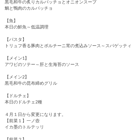
黒毛和牛の炙りカルパッチョとオニオンスープ
鯛と鴨肉のカルパッチョ
【魚】
本日の鮮魚～低温調理
【パスタ】
トリュフ香る豚肉とポルチーニ茸の煮込みソース～スパゲッティ
【メイン1】
アワビのソテー～肝と生海苔のソース
【メイン2】
黒毛和牛の昆布締めグリル
【ドルチェ】
本日のドルチェ2種
４月１日から変更になります。
【前菜１】一ノ壺
イカ墨のトルテッリ
【前菜２】