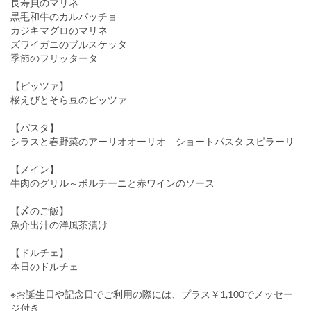
長寿貝のマリネ
黒毛和牛のカルパッチョ
カジキマグロのマリネ
ズワイガニのブルスケッタ
季節のフリッタータ
【ピッツァ】
桜えびとそら豆のピッツァ
【パスタ】
シラスと春野菜のアーリオオーリオ ショートパスタ スピラーリ
【メイン】
牛肉のグリル～ポルチーニと赤ワインのソース
【〆のご飯】
魚介出汁の洋風茶漬け
【ドルチェ】
本日のドルチェ
※お誕生日や記念日でご利用の際には、プラス￥1,100でメッセー
ジ付き