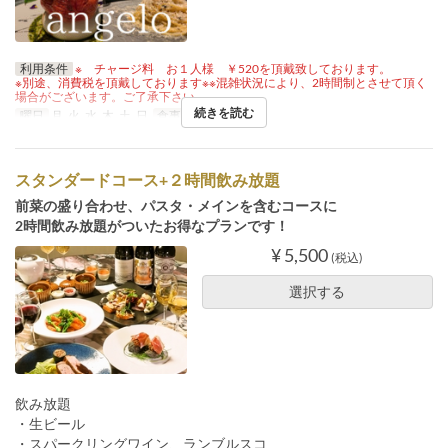
利用条件
※ チャージ料 お１人様 ￥520を頂戴致しております。
※別途、消費税を頂戴しております※※混雑状況により、2時間制とさせて頂く
場合がございます。ご了承下さい。
続きを読む
曜日
月, 火, 水, 木, 土, 日
食事時間
ディナー
スタンダードコース+２時間飲み放題
前菜の盛り合わせ、パスタ・メインを含むコースに
2時間飲み放題がついたお得なプランです！
¥ 5,500
(税込)
選択する
飲み放題
・生ビール
・スパークリングワイン、ランブルスコ