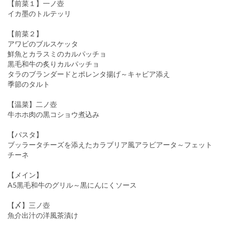
【前菜１】一ノ壺
イカ墨のトルテッリ
【前菜２】
アワビのブルスケッタ
鮮魚とカラスミのカルパッチョ
黒毛和牛の炙りカルパッチョ
タラのブランダードとポレンタ揚げ～キャビア添え
季節のタルト
【温菜】二ノ壺
牛ホホ肉の黒コショウ煮込み
【パスタ】
ブッラータチーズを添えたカラブリア風アラビアータ～フェット
チーネ
【メイン】
A5黒毛和牛のグリル～黒にんにくソース
【〆】三ノ壺
魚介出汁の洋風茶漬け