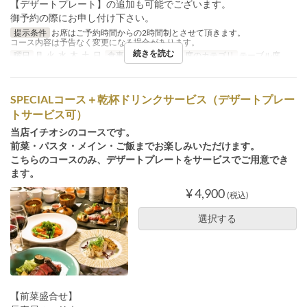
【デザートプレート】の追加も可能でございます。
御予約の際にお申し付け下さい。
提示条件
お席はご予約時間からの2時間制とさせて頂きます。
コース内容は予告なく変更になる場合があります。
続きを読む
曜日
月, 火, 水, 木, 土, 日
食事時間
ディナー
席のカテゴリ
テーブル席
SPECIALコース＋乾杯ドリンクサービス（デザートプレー
トサービス可）
当店イチオシのコースです。
前菜・パスタ・メイン・ご飯までお楽しみいただけます。
こちらのコースのみ、デザートプレートをサービスでご用意でき
ます。
¥ 4,900
(税込)
選択する
【前菜盛合せ】