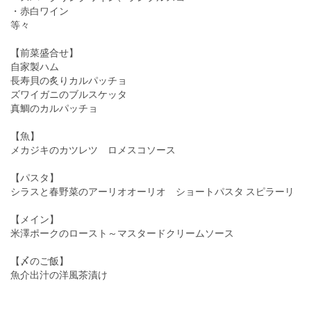
・赤白ワイン
等々
【前菜盛合せ】
自家製ハム
長寿貝の炙りカルパッチョ
ズワイガニのブルスケッタ
真鯛のカルパッチョ
【魚】
メカジキのカツレツ ロメスコソース
【パスタ】
シラスと春野菜のアーリオオーリオ ショートパスタ スピラーリ
【メイン】
米澤ポークのロースト～マスタードクリームソース
【〆のご飯】
魚介出汁の洋風茶漬け