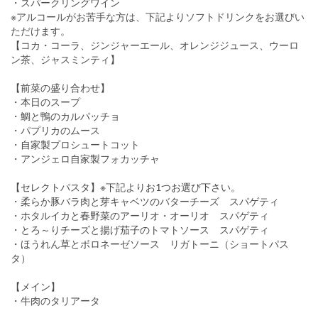
・スパークリングワイン
※アルコールがお苦手な方は、下記よりソフトドリンクをお選びい
ただけます。
【コカ・コーラ、ジンジャーエール、オレンジジュース、ウーロ
ン茶、ジャスミンティ】
【前菜の盛り合わせ】
・本日のスープ
・鯛と鴨のカルパッチョ
・パプリカのムース
・自家製プロシュートコット
・アンジェロ自家製フォカッチャ
【セレクトパスタ】※下記よりお1つお選び下さい。
・柔らか豚バラ肉と芽キャベツのバターチーズ スパゲティ
・ホタルイカと春野菜のアーリオ・オーリオ スパゲティ
・とろ～りチーズと揚げ茄子のトマトソース スパゲティ
・ほうれん草とボロネーゼソース リガトーニ（ショートパス
タ）
【メイン】
・牛肉のタリアータ