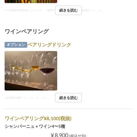
続きを読む
ご予約可能日
8月1日 ~
曜日
金, 土, 日
食事時間
ランチ
ワインペアリング
ペアリングドリンク
オプション
続きを読む
食事時間
ランチ, ディナー
ワインペアリング¥8,100(税抜)
シャンパーニュ＋ワイン4〜5種
¥ 8,900
(税込サ別)