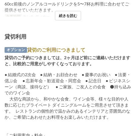
60cc前後のノンアルコールドリンクを5〜7杯お料理に合わせてご
提供させていただきます。
続きを読む
食事時間
ランチ, ディナー
貸切利用
貸切のご利用につきまして
オプション
貸切のご予約につきましては、2ヶ月ほど前にご連絡いただけます
と、比較的ご用意がしやすくなっております。
● 結婚式の2次会 ● 結納・お顔合わせ ● 慶事のお祝い ● 法要・
偲ぶ会 ● 忘新年会・歓送迎会・同窓会 ● 記念日 ● ビジネスシ
ーン（商談、接待など） ● ご家族、ご友人との会食 ⚫️持ち込み
でのワイン会
大切な商談から、和やかな会食、ワイン会等、様々な目的や人
数に応じたプライベート ダイニングルームをご用意させて頂きま
す。 レストランの個性的で温かみのあるインテリアと雰囲気のな
か、ご希望にあわせたお料理をお楽しみいただけます。
「ご利用案内・料金」