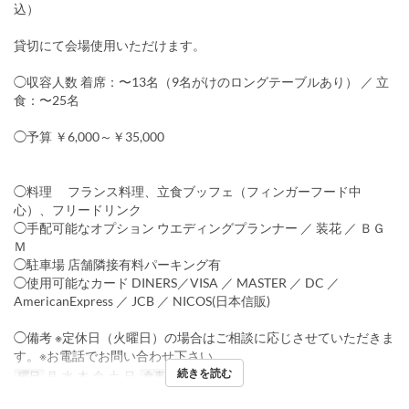
込）
貸切にて会場使用いただけます。
◯収容人数 着席：〜13名（9名がけのロングテーブルあり） ／ 立
食：〜25名
◯予算 ￥6,000～￥35,000
◯料理 フランス料理、立食ブッフェ（フィンガーフード中
心）、フリードリンク
◯手配可能なオプション ウエディングプランナー ／ 装花 ／ ＢＧ
Ｍ
◯駐車場 店舗隣接有料パーキング有
◯使用可能なカード DINERS／VISA ／ MASTER ／ DC ／
AmericanExpress ／ JCB ／ NICOS(日本信販)
◯備考 ※定休日（火曜日）の場合はご相談に応じさせていただきま
す。※お電話でお問い合わせ下さい。
続きを読む
曜日
月, 水, 木, 金, 土, 日
食事時間
ディナー