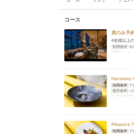
コース
席のみ予
4名様以上
利用条件
個
曜日
水, 木, 
Harmon
利用条件
ア
提示条件
※
ご予約可能
Pleasur
利用条件
ア