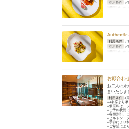
提示条件
※
曜日
水, 木, 
Authent
利用条件
ア
提示条件
※
曜日
水, 木, 
お顔合わ
お二人の末
意いたしま
利用条件
※
※4名様より
※個室料は、
※ご予約状況
※各種割引、
※ヒルトン・
※季節により
※ご希望によ