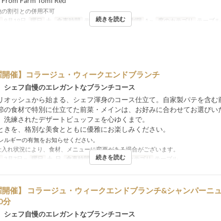
y From Farm Tomi Red
他の割引との併用不可
続きを読む
日
9月19日
曜日
土
食事時間
ディナー
注文数制限
1 ~
席のカテゴリ
テーブル
曜開催】コラージュ・ウィークエンドブランチ
、シェフ自慢のエレガントなブランチコース
リオッシュから始まる、シェフ渾身のコース仕立て。自家製パテを含む
節の食材で特別に仕立てた前菜・メインは、お好みに合わせてお選びい
、洗練されたデザートビュッフェを心ゆくまで。
ときを、格別な美食とともに優雅にお楽しみください。
レルギーの有無をお知らせください。
仕入れ状況により、食材、メニューに変更がある場合がございます。
続きを読む
日
3月7日 ~
曜日
土, 日
食事時間
ランチ
席のカテゴリ
テーブル
曜開催】 コラージュ・ウィークエンドブランチ&シャンパーニュ
0分
、シェフ自慢のエレガントなブランチコース