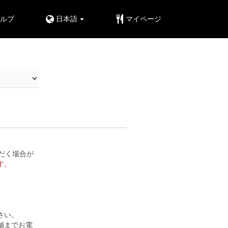
ルプ
日本語
マイページ
だく場合が
す。
さい。
舗までお電