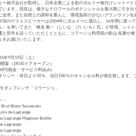
リー株式会社が取得し、日本企業による初のボルドー格付けシャトーと
ています。現在は、偉大なテロワールのポテンシャルを最大限に引き出
に追求。また自然との調和を重んじ、環境負荷の少ないグランヴァン生
今回のゲストスピーカーは2004年にボルドーに渡仏し、16年間に渡っ
ュ」を率いてきた「椎名 敬一（しいな けいいち）氏」が登壇。シャト
遷と哲学を語っていただくとともに、コラージュ料理長の影山 拓磨が奏
ュをお届けいたします。
】
26年9月19日（土）
30開宴（18:00ドアオープン）
000円(税金・サービス料込み)
ポリシー：前日より50％、当日100％のキャンセル料が発生致します。
階 モダンフレンチ「コラージュ」
ン：
t Brut Blanc Souverain
ums de Lagrange
au Lagrange Magnum Bottle
au Lagrange
au Lagrange