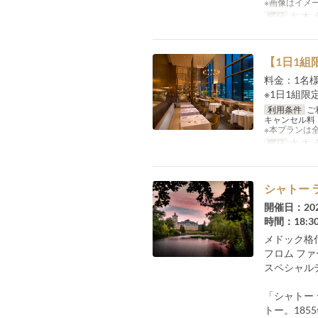
※画像はイメ
曜日
水, 木, 
【1日1
料金：1名様4
※1日1組
利用条件
ご
キャンセル料
※本プランは
曜日
水, 木, 
シャトー 
開催日：20
時間：18:
メドック格
フロム フ
スペシャル
「シャトー
トー。18