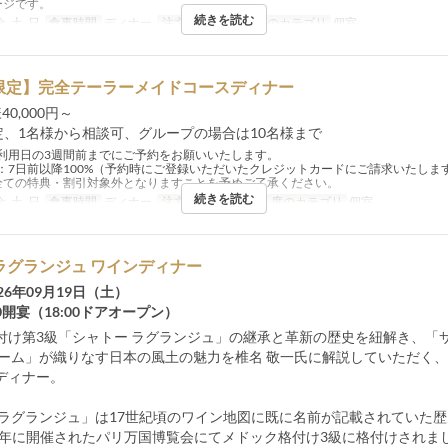
ージです。
続きを読む
金, 土, 日
食事時間
ディナー
注文数制限
4 ~
席のカテゴリ
個室
組限定】完全テーラーメイドコースディナー
0,000円～
限定、1名様から相談可、グループの場合は10名様まで
利用日の3週間前までにご予約をお願いいたします。
：7日前以降100%（予約時にご登録いただいたクレジットカードにご請求いたしま
全ての特典・割引対象外となりますことを予めご了承ください。
続きを読む
金, 土, 日
食事時間
ディナー
注文数制限
1 ~ 10
席のカテゴリ
個室
ラグランジュ ワインディナー
26年09月19日（土）
30開宴（18:00ドアオープン）
付け第3級「シャトー ラグランジュ」の継承と革新の歴史を紐解き、「
ァーム」が織りなす日本の風土の魅力を椎名 敬一氏に解説していただく
ディナー。
 ラグランジュ」は17世紀頃のワイン地図に既に名前が記載されていた
55年に開催されたパリ万国博覧会にてメドック格付け3級に格付けされまし