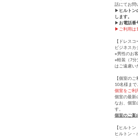
話にてお問
▶
ヒルトン
します。
▶
お電話番
▶ご利用は
【ドレスコ
ビジネスカ
※男性のお
※軽装（7
はご遠慮い
【個室のご
10名様ま
個室をご利用
個室の最新
なお、個室
す。
個室のご案
【ヒルトン
ヒルトン・