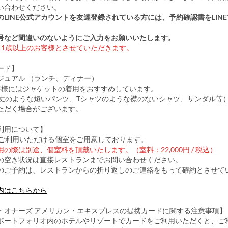
い合わせください。
のLINE公式アカウントを友達登録されている方には、予約確認書をLIN
号など間違いのないようにご入力をお願いいたします。
11歳以上のお客様とさせていただきます。
ード】
ジュアル （ランチ、ディナー）
客様にはジャケットの着用をおすすめしています。
分丈のような短いパンツ、Tシャツのような襟のないシャツ、サンダル等
ただく場合がございます。
利用について】
でご利用いただける個室をご用意しております。
の際は別途、個室料を頂戴いたします。（室料：22,000円 / 税込）
の空き状況は直接レストランまでお問い合わせください。
のご予約は、レストランからの折り返しのご連絡をもって確約とさせて
内はこちらから
・オナーズ アメリカン・エキスプレスの提携カードに関する注意事項】
ポートフォリオ内のホテルやリゾートでカードをご利用いただくと、ご