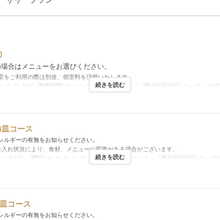
約
の場合はメニューをお選びください。
室をご利用の際は別途、個室料を頂戴いたします。
続きを読む
金, 土, 日, 祝日
食事時間
ディナー
注文数制限
1 ~ 6
席のカテゴリ
テーブル, 個
y 4皿コース
レルギーの有無をお知らせください。
仕入れ状況により、食材、メニューに変更がある場合がございます。
続きを読む
日
6月5日 ~
曜日
水, 木, 金, 土, 日, 祝日
食事時間
ディナー
席のカテゴリ
テーブ
e 7皿コース
レルギーの有無をお知らせください。