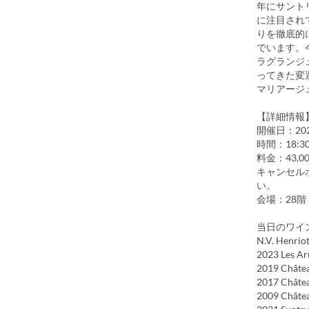
年にサント
に注目され
りを徹底的
でいます。
ラグランジ
ってきた変
マリアージ
【詳細情報
開催日：20
時間：18:
料金：43,
キャンセル
い。
会場：28
当日のワイ
N.V. Henrio
2023 Les Ar
2019 Châte
2017 Châte
2009 Châte