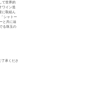
して世界的
すワイン造
産に取組ん
て「シャトー
ーと共に辿
でる珠玉の
ご了承くださ