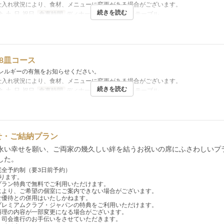
仕入れ状況により、食材、メニューに変更がある場合がございます。
続きを読む
金, 土, 日, 祝日
食事時間
ディナー
席のカテゴリ
テーブル
ic 8皿コース
レルギーの有無をお知らせください。
仕入れ状況により、食材、メニューに変更がある場合がございます。
続きを読む
金, 土, 日, 祝日
食事時間
ディナー
席のカテゴリ
テーブル
せ・ご結納プラン
永い幸せを願い、ご両家の幾久しい絆を結うお祝いの席にふさわしいプ
した。
完全予約制（要3日前予約）
承ります。
プラン特典で無料でご利用いただけます。
により、ご希望の個室にご案内できない場合がございます。
ご優待との併用はいたしかねます。
プレミアムクラブ・ジャパンの特典をご利用いただけます。
料理の内容が一部変更になる場合がございます。
り司会進行のお手伝いをさせていただきます。