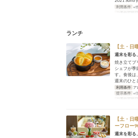
2021 Suntr
利用条件
※
ご予約可能
ランチ
【土・日
週末を彩る
焼き立てブ
シェフが季
す。食後は
週末のひと
利用条件
ア
提示条件
※
ご予約可能
【土・日
ーフロー9
週末を彩る