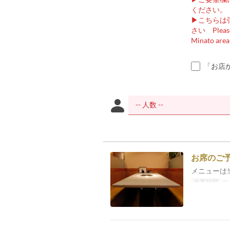
ください。
▶こちらは
さい Please n
Minato area
「お店
お席のご
メニューは
食事時間
デ