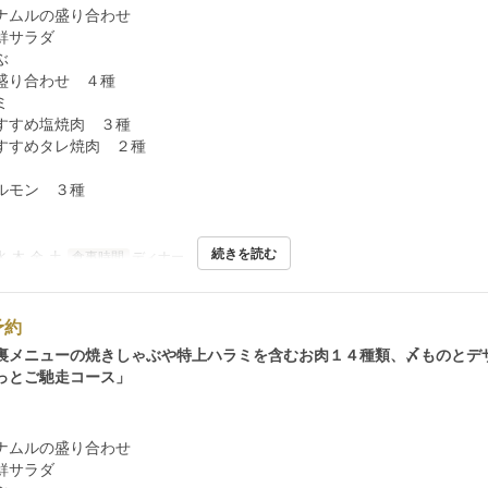
ナムルの盛り合わせ
鮮サラダ
ぶ
盛り合わせ ４種
ミ
すすめ塩焼肉 ３種
すすめタレ焼肉 ２種
ルモン ３種
続きを読む
水, 木, 金, 土
食事時間
ディナー
予約
裏メニューの焼きしゃぶや特上ハラミを含むお肉１４種類、〆ものとデ
っとご馳走コース」
ナムルの盛り合わせ
鮮サラダ