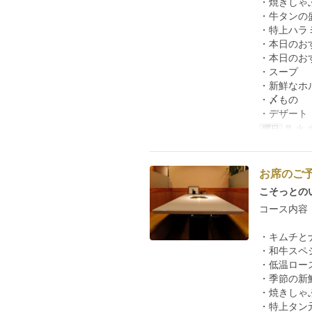
・焼きしゃ
・牛タンの
・特上ハラ
・本日のお
・本日のお
・スープ
・新鮮なホ
・〆もの
・デザート
曜日
月, 火, 
お席のご
こそっとの
コース内容
・キムチと
・和牛スペ
・低温ロー
・季節の新
・焼きしゃ
・特上タン