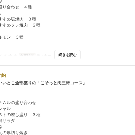
ぶ
盛り合わせ ４種
ミ
すすめ塩焼肉 ３種
すすめタレ焼肉 ２種
ルモン ３種
続きを読む
水, 木, 金, 土
食事時間
ディナー
予約
いいとこ全部盛りの「こそっと肉三昧コース」
ナムルの盛り合わせ
シャル
ストの差し盛り ３種
鮮サラダ
ぶ
元の厚切り焼き