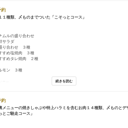
予約
１１種類、〆ものまでついた「こそっとコース」
ナムルの盛り合わせ
鮮サラダ
盛り合わせ ３種
すすめ塩焼肉 ３種
すすめタレ焼肉 ２種
ルモン ３種
続きを読む
ィナー
予約
裏メニューの焼きしゃぶや特上ハラミを含むお肉１４種類、〆ものとデ
っとご馳走コース」