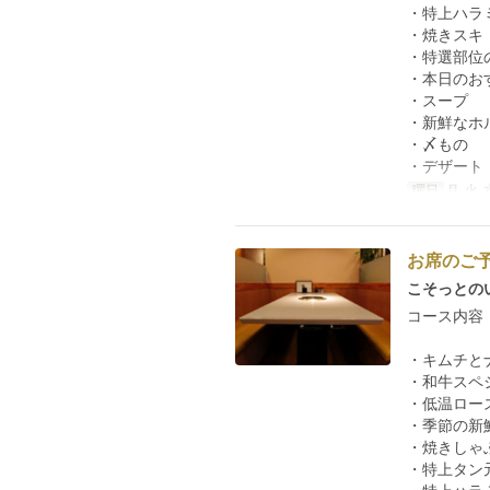
・特上ハラ
・焼きスキ
・特選部位
・本日のお
・スープ
・新鮮なホ
・〆もの
・デザート
曜日
月, 火, 
お席のご
こそっとの
コース内容
・キムチと
・和牛スペ
・低温ロー
・季節の新
・焼きしゃ
・特上タン