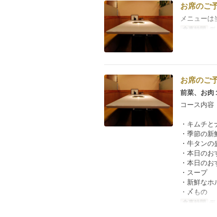
お席のご
メニューは
食事時間
デ
お席のご
前菜、お肉
コース内容
・キムチと
・季節の新
・牛タンの
・本日のお
・本日のお
・スープ
・新鮮なホ
・〆もの
食事時間
デ