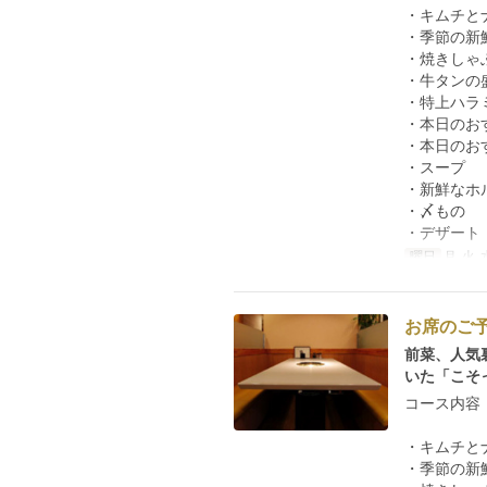
・キムチと
・季節の新
・焼きしゃ
・牛タンの
・特上ハラ
・本日のお
・本日のお
・スープ
・新鮮なホ
・〆もの
・デザート
曜日
月, 火, 
お席のご
前菜、人気
いた「こそ
コース内容
・キムチと
・季節の新