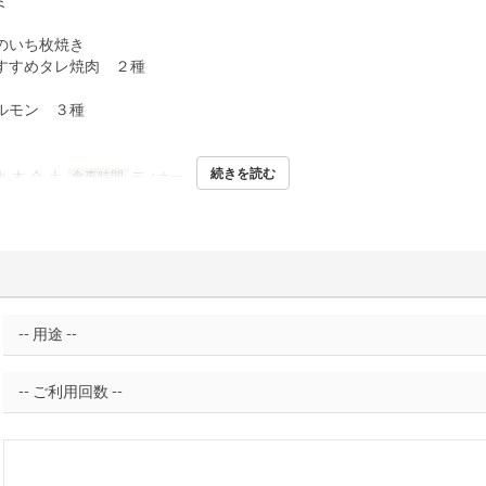
ミ
のいち枚焼き
すすめタレ焼肉 ２種
ルモン ３種
続きを読む
水, 木, 金, 土
食事時間
ディナー