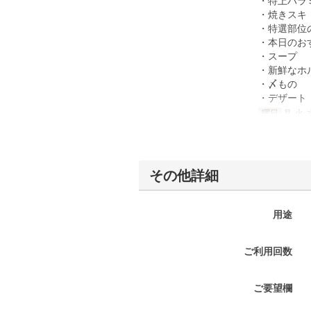
・特上ハラ
・焼きスキ
・特選部位
・本日のお
・スープ
・新鮮なホ
・〆もの
・デザート
曜日
月, 火, 
その他詳細
用途
ご利用回数
ご要望欄