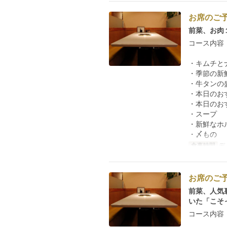
お席のご
前菜、お肉
コース内容
・キムチと
・季節の新
・牛タンの
・本日のお
・本日のお
・スープ
・新鮮なホ
・〆もの
食事時間
デ
お席のご
前菜、人気
いた「こそ
コース内容