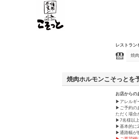
レストラン
焼肉ホルモンこそっとを
お店からの
▶アレルギ
▶ご予約の
ただく場合
▶7名様以
▶基本的に
▶通路幅が
▶ご要望欄