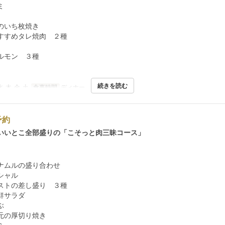
ミ
のいち枚焼き
すすめタレ焼肉 ２種
ルモン ３種
続きを読む
水, 木, 金, 土
食事時間
ディナー
予約
いいとこ全部盛りの「こそっと肉三昧コース」
ナムルの盛り合わせ
シャル
ストの差し盛り ３種
鮮サラダ
ぶ
元の厚切り焼き