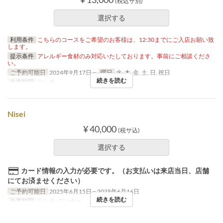
(税込サ別)
選択する
利用条件
こちらのコースをご希望のお客様は、12:30までにご入店お願い致
します。
提示条件
アレルギー食材のみ対応いたしております。事前にご相談くださ
い。
ご予約可能日
2024年9月17日 ~
曜日
水, 木, 金, 土, 日, 祝日
続きを読む
食事時間
ランチ
Nisei
¥ 40,000
(税サ込)
選択する
カード情報の入力が必要です。（お支払いは来店当日、店舗
にてお済ませください）
ご予約可能日
2025年6月15日 ~ 2025年6月16日
続きを読む
食事時間
ランチ, ディナー