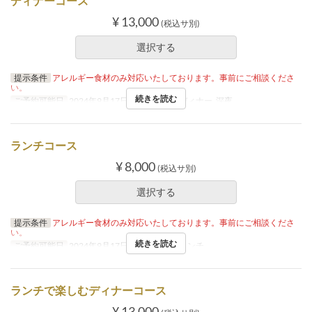
ディナーコース
¥ 13,000
(税込サ別)
選択する
提示条件
アレルギー食材のみ対応いたしております。事前にご相談くださ
い。
続きを読む
ご予約可能日
2024年9月17日 ~
食事時間
ディナー, 深夜
ランチコース
¥ 8,000
(税込サ別)
選択する
提示条件
アレルギー食材のみ対応いたしております。事前にご相談くださ
い。
続きを読む
ご予約可能日
2024年9月17日 ~
食事時間
ランチ
ランチで楽しむディナーコース
¥ 13,000