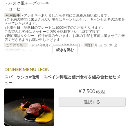
・バスク風チーズケーキ
・コーヒー
利用条件
※アレルギーありましたら事前にご連絡お願い致します。
※ご予約の時間に来店されない場合はキャンセルとし、キャンセル料の請求を
させていただきます。
※お誕生日・記念日のプレートは1000円でのご用意となります。
ご希望のお客様はメッセージ内容を記載下さい（15文字程度）
※繁忙期はタクシー、代行が混み合います。お車の手配を事前に済ませてご来
店くださるようお願い申し上げます
ご予約可能日
~ 2024年8月9日, 2024年8月19日 ~
曜日
月, 火, 水, 木, 金
続きを読む
食事時間
ランチ
DINNER MENU LEON
スパニッシュ×信州 スペイン料理と信州食材を組み合わせたメニ
ュー
¥ 7,500
(税込)
選択する