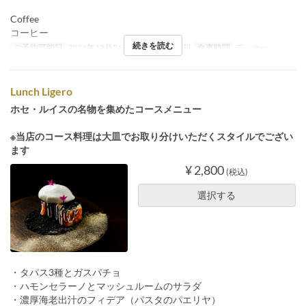
Coffee
コーヒー
続きを読む
ご予約可能日
2024年12月26日 ~ 2025年1月5日
食事時間
ディナー
Lunch Ligero
ホセ・ルイスの名物を集めたコースメニュー
※当店のコース料理は大皿でお取り分けいただくスタイルでござい
ます
¥ 2,800
(税込)
選択する
・タパス3種とガスパチョ
・ハモンセラーノとマッシュルームのサラダ
・濃厚海老出汁のフィデア（パスタのパエリヤ）