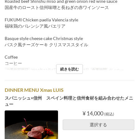
Roasted beef Shinshu miso and green onion red wine sauce
国産牛のロースト信州味噌と長ねぎの赤ワインソース
FUKUMI Chicken paella Valencia style
福味鶏のバレンシア風パエリア
Basque style cheese cake Christmas style
バスク風チーズケーキ クリスマススタイル
Coffee
コーヒー
続きを読む
ご予約可能日
2024年12月6日 ~ 2024年12月25日
食事時間
ディナー
DINNER MENU Xmas LUIS
スパニッシュ×信州 スペイン料理と信州食材を組み合わせたメニ
ュー
¥ 14,000
(税込)
選択する