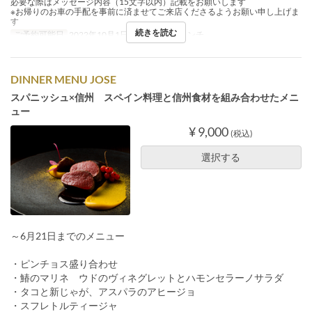
必要な際はメッセージ内容（15文字以内）記載をお願いします
※お帰りのお車の手配を事前に済ませてご来店くださるようお願い申し上げま
す
続きを読む
ご予約可能日
2022年10月1日 ~
食事時間
ランチ
DINNER MENU JOSE
スパニッシュ×信州 スペイン料理と信州食材を組み合わせたメニ
ュー
¥ 9,000
(税込)
選択する
～6月21日までのメニュー
・ピンチョス盛り合わせ
・鰆のマリネ ウドのヴィネグレットとハモンセラーノサラダ
・タコと新じゃが、アスパラのアヒージョ
・スフレトルティージャ