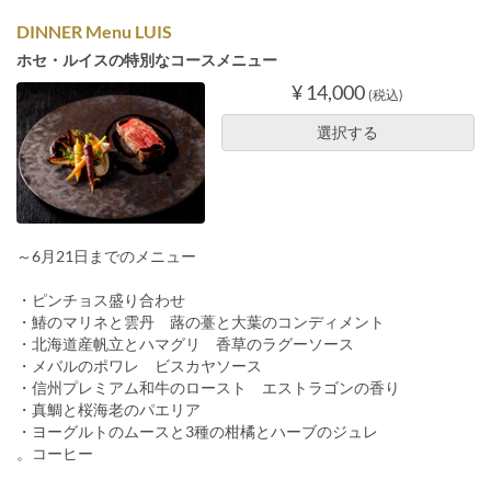
DINNER Menu LUIS
ホセ・ルイスの特別なコースメニュー
¥ 14,000
(税込)
選択する
～6月21日までのメニュー
・ピンチョス盛り合わせ
・鰆のマリネと雲丹 蕗の薹と大葉のコンディメント
・北海道産帆立とハマグリ 香草のラグーソース
・メバルのポワレ ビスカヤソース
・信州プレミアム和牛のロースト エストラゴンの香り
・真鯛と桜海老のパエリア
・ヨーグルトのムースと3種の柑橘とハーブのジュレ
。コーヒー