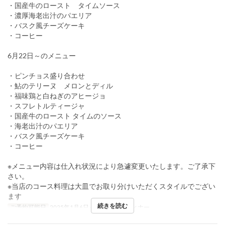
・国産牛のロースト タイムソース
・濃厚海老出汁のパエリア
・バスク風チーズケーキ
・コーヒー
6月22日～のメニュー
・ピンチョス盛り合わせ
・鮎のテリーヌ メロンとディル
・福味鶏と白ねぎのアヒージョ
・スフレトルティージャ
・国産牛のロースト タイムのソース
・海老出汁のパエリア
・バスク風チーズケーキ
・コーヒー
※メニュー内容は仕入れ状況により急遽変更いたします。ご了承下
さい。
※当店のコース料理は大皿でお取り分けいただくスタイルでござい
ます
続きを読む
ご予約可能日
2025年1月6日 ~
食事時間
ディナー