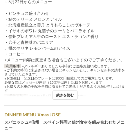
～6月22日からのメニュー
・ピンチョス盛り合わせ
・鮎のテリーヌ メロンとディル
・北海道産帆立と雲丹 とうもろこしのヴルーテ
・イサキのポワレ 丸茄子のクーリとバニラオイル
・信州プレミアム牛のロースト エストラゴンの香り
・穴子と青梗菜のパエリア
。桃のマリネ レモンバームのアイス
・コーヒー
※メニュー内容は変更する場合もございますのでご了承ください。
利用条件
※アレルギーありましたら事前にご連絡お願い致します。
※ご予約の時間に来店されない場合はキャンセルとし、キャンセル料の請求を
させていただきます。
※お誕生日・記念日のプレートは1000円頂戴してのご用意となります。
必要な際はメッセージ内容（15文字以内）記載をお願いします
※お帰りのお車の手配を事前に済ませてご来店くださるようお願い申し上げま
す
続きを読む
ご予約可能日
2025年1月6日 ~
食事時間
ディナー
DINNER MENU Xmas JOSE
スパニッシュ×信州 スペイン料理と信州食材を組み合わせたメニ
ュー