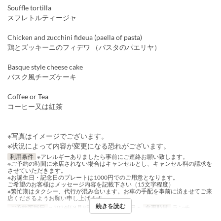
Souffle tortilla
スフレトルティージャ
Chicken and zucchini fideua (paella of pasta)
鶏とズッキーニのフィデワ （パスタのパエリヤ）
Basque style cheese cake
バスク風チーズケーキ
Coffee or Tea
コーヒー又は紅茶
※写真はイメージでございます。
※状況によって内容が変更になる恐れがございます。
利用条件
※アレルギーありましたら事前にご連絡お願い致します。
※ご予約の時間に来店されない場合はキャンセルとし、キャンセル料の請求を
させていただきます。
※お誕生日・記念日のプレートは1000円でのご用意となります。
ご希望のお客様はメッセージ内容を記載下さい（15文字程度）
※繁忙期はタクシー、代行が混み合います。お車の手配を事前に済ませてご来
店くださるようお願い申し上げます
続きを読む
ご予約可能日
~ 2024年8月9日, 2024年8月19日 ~
食事時間
ランチ