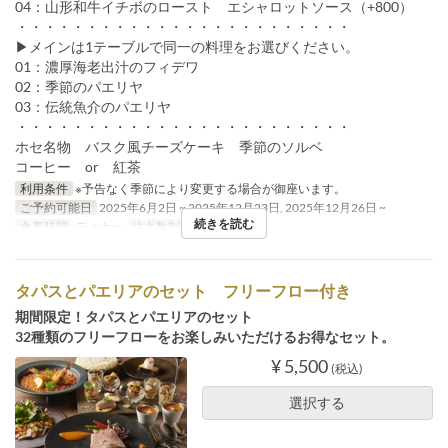
04：山形和牛イチボのロースト エシャロットソース（+800）
・・・・・・・・・・・・・・・・・・・・・・・・
▶メインは1テーブルで同一の料理をお選びください。
01：濃厚海老出汁のフィデワ
02：季節のパエリヤ
03：伝統魚介のパエリヤ
・・・・・・・・・・・・・・・・・・・・・・・・
ホセ名物 バスク風チーズケーキ 季節のソルベ
コーヒー or 紅茶
利用条件
※予告なく季節により変更する場合が御座います。
ご予約可能日
2025年6月2日 ~ 2025年12月23日, 2025年12月26日 ~
続きを読む
食事時間
ディナー
注文数制限
2 ~
タパスとパエリアのセット フリーフロー付き
期間限定！タパスとパエリアのセット
32種類のフリーフローをお楽しみいただけるお得なセット。
¥ 5,500
(税込)
選択する