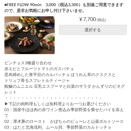
■FREE FLOW 90min 3,000（税込3,300）も別途ご用意できます
ので、是非お気軽にお申し付け下さいませ。
¥ 7,700
(税込)
選択する
ピンチョス3種盛り合わせ
赤エビとフルーツトマトのガスパチョ
昆布締めした寒平目のカルパッチョ ほうれん草のクスクスと
トリュフ香るスフレトルティージャ
鮟鱇のムニエル 豆乳エスプーマと白菜のサラダ かんずりのビネグ
レット
・・・・・・・・・・・・・・・・・・・・・・・・
▶下記の肉料理もしくは魚料理よりお一つお選びください
01：国産牛ほほ肉の赤ワイン煮込み季節野菜を乗せたパイを添え
て
02：厚木豚のロースト かぼちゃのピューレと山葵ポルトソース
03：はたと北海浅利、ムール貝、季節野菜のカルトッチョ