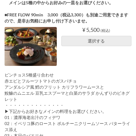
メインは5種の中からお好みの一皿をお選びください。
■FREE FLOW 90min 3,000（税込3,300）も別途ご用意できます
ので、是非お気軽にお申し付け下さいませ。
¥ 5,500
(税込)
選択する
ピンチョス5種盛り合わせ
赤エビとフルーツトマトのガスパチョ
アンダルシア風 鱈のフリット カリフラワームースと
鮟鱇のムニエル 豆乳エスプーマと白菜のサラダ かんずりのビネグ
レット
・・・・・・・・・・・・・・
▶下記からお好きなメインの料理をお選びください。
01：濃厚海老出汁のフィデワ
02：イベリコ豚のロースト ポルチーニクリームソース バターライ
ス添え
03：本日のパエリヤ