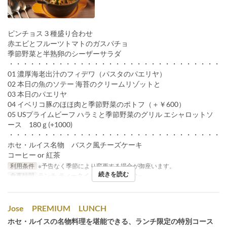
ピンチョス３種盛り合わせ
赤エビとフルーツトマトのガスパチョ
季節野菜と半熟卵のシーザーサラダ
・・・・・・・・・・・・・・・・・・・・・・・・・・・・・・
01 濃厚海老出汁のフィデワ（パスタのパエリヤ）
02 本日の魚のソテー 海苔のクリームリゾットと
03 本日のパエリヤ
04 イベリコ豚のほほ肉と季節野菜のポトフ（＋￥600）
05 USプライムビーフ ハラミと季節野菜のグリル エシャロットソ
ース 180ｇ(+1000)
・・・・・・・・・・・・・・・・・・・・・・・・・・・・・・
ホセ・ルイス名物 バスク風チーズケーキ
コーヒー or 紅茶
利用条件
※予告なく季節により変更する場合が御座います。
続きを読む
食事時間
ランチ, ティータイム
注文数制限
2 ~
Jose PREMIUM LUNCH
ホセ・ルイスの名物料理を堪能できる、ランチ限定の特別コース