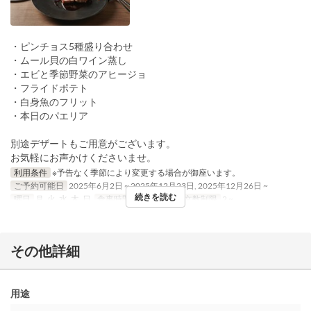
・ピンチョス5種盛り合わせ
・ムール貝の白ワイン蒸し
・エビと季節野菜のアヒージョ
・フライドポテト
・白身魚のフリット
・本日のパエリア
別途デザートもご用意がございます。
お気軽にお声かけくださいませ。
利用条件
※予告なく季節により変更する場合が御座います。
ご予約可能日
2025年6月2日 ~ 2025年12月23日, 2025年12月26日 ~
続きを読む
曜日
月, 火, 水, 木, 日
食事時間
ディナー
注文数制限
2 ~
その他詳細
用途