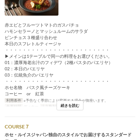
赤エビとフルーツトマトのガスパチョ
ハモンセラーノとマッシュルームのサラダ
ピンチョス３種盛り合わせ
本日のスフレトルティージャ
・・・・・・・・・・・・・・・・・・・・・・・・
▶メインは1テーブルで同一の料理をお選びください。
01：濃厚海老出汁のフィデワ（2種パスタのパエリヤ）
02：本日のパエリヤ
03：伝統魚介のパエリヤ
・・・・・・・・・・・・・・・・・・・・・・・・
ホセ名物 バスク風チーズケーキ
コーヒー or 紅茶
利用条件
※予告なく季節により変更する場合が御座います。
続きを読む
食事時間
ディナー
注文数制限
2 ~
COURSE７
ホセ・ルイスジャパン独自のスタイルでお届けするスタンダード