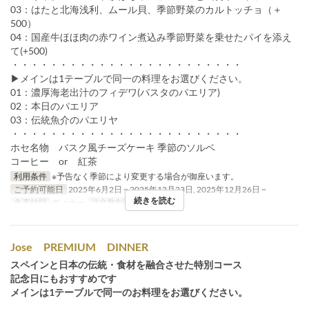
03：はたと北海浅利、ムール貝、季節野菜のカルトッチョ（＋
500）
04：国産牛ほほ肉の赤ワイン煮込み季節野菜を乗せたパイを添え
て(+500)
・・・・・・・・・・・・・・・・・・・・・・・・
▶メインは1テーブルで同一の料理をお選びください。
01：濃厚海老出汁のフィデワ(パスタのパエリア)
02：本日のパエリア
03：伝統魚介のパエリヤ
・・・・・・・・・・・・・・・・・・・・・・・・
ホセ名物 バスク風チーズケーキ 季節のソルベ
コーヒー or 紅茶
利用条件
※予告なく季節により変更する場合が御座います。
ご予約可能日
2025年6月2日 ~ 2025年12月23日, 2025年12月26日 ~
続きを読む
食事時間
ディナー
注文数制限
2 ~
Jose PREMIUM DINNER
スペインと日本の伝統・食材を融合させた特別コース
記念日にもおすすめです
メインは1テーブルで同一のお料理をお選びください。