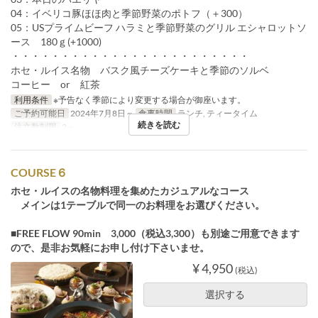
04：イベリコ豚ほほ肉と季節野菜のポトフ（＋300）
05：USプライムビーフ ハラミと季節野菜のグリル エシャロットソ
ース 180ｇ(+1000)
・・・・・・・・・・・・・・・・・・・・・・・・
ホセ・ルイス名物 バスク風チーズケーキと季節のソルベ
コーヒー or 紅茶
利用条件
※予告なく季節により変更する場合が御座います。
ご予約可能日
2024年7月8日 ~
食事時間
ランチ, ティータイム
続きを読む
注文数制限
2 ~
COURSE６
ホセ・ルイスの名物料理を集めたカジュアルなコース
メインは1テーブルで同一のお料理をお選びください。
■FREE FLOW 90min 3,000（税込3,300）も別途ご用意できます
ので、是非お気軽にお申し付け下さいませ。
¥ 4,950
(税込)
選択する