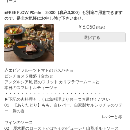
コース
■FREE FLOW 90min 3,000（税込3,300）も別途ご用意できます
ので、是非お気軽にお申し付け下さいませ。
¥ 6,050
(税込)
選択する
赤エビとフルーツトマトのガスパチョ
ピンチョス５種盛り合わせ
アンダルシア風 鱈のフリット カリフラワームースと
本日のスフレトルティージャ
・・・・・・・・・・・・・・・・・・・・・・・・
▶下記の肉料理もしくは魚料理よりお一つお選びください
01：【ありたどり】もも、白レバー、自家製サルシッチャのソテ
ー 炭の香
レバーと赤
ワインのソース
02：厚木豚のローストかぼちゃのピューレと山葵ポルトソース