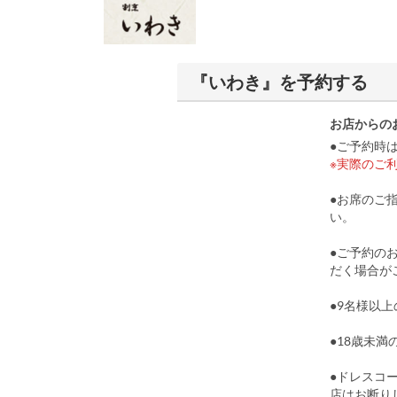
『いわき』を予約する
お店からの
●ご予約時
※実際のご
●お席のご
い。
●ご予約の
だく場合が
●9名様以
●18歳未
●ドレスコ
店はお断り