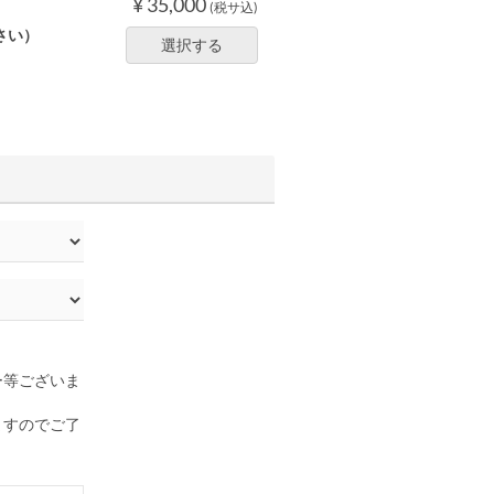
¥ 35,000
(税サ込)
さい）
選択する
ー等ございま
ますのでご了