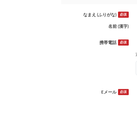
なまえ (ふりがな)
必須
名前 (漢字)
携帯電話
必須
Eメール
必須