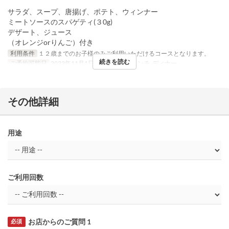
サラダ、スープ、唐揚げ、ポテト、ウィンナー
ミートソースのスパゲティ(３0g)
デザート、ジュース
（オレンジorりんご）付き
利用条件
１２歳までのお子様のみご利用いただけるコースとなります。
続きを読む
ご予約可能日
2023年11月1日 ~
食事時間
ランチ, ディナー
その他詳細
用途
ご利用回数
お店からのご質問 1
必須