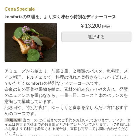
Cena Speciale
komfortaの料理を、より深く味わう特別なディナーコース
¥ 13,200
(税込)
選択する
アミューズから始まり、前菜２皿、２種類のパスタ、魚料理、メ
イン料理、ドルチェまで、料理の流れと奥行きをしっかり楽しん
でいただくkomfortaの特別なディナーコースです。
奈良の旬の野菜や果物を軸に、素材の組み合わせや火入れ、発酵
のニュアンスを重ねながら、一皿一皿、コース全体のバランスを
意識して構成しています。
記念日や、特別な夜に、ゆっくりと食事を楽しみたい方におすす
めのコースです。
利用条件
当コースは5日前までのご予約をお願いしております。ディナータ
イムは最大８名様までの数量限定とさせていただいております。（7名様以上
のお集まりで利用を希望される場合は、直接お電話にてお問い合わせくださ
いませ。）