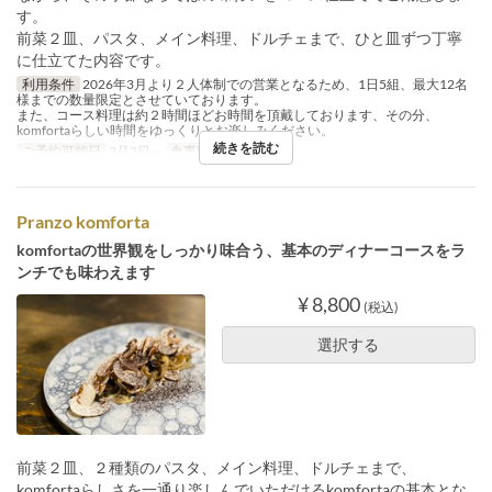
す。
前菜２皿、パスタ、メイン料理、ドルチェまで、ひと皿ずつ丁寧
に仕立てた内容です。
利用条件
2026年3月より２人体制での営業となるため、1日5組、最大12名
様までの数量限定とさせていております。
また、コース料理は約２時間ほどお時間を頂戴しております、その分、
komfortaらしい時間をゆっくりとお楽しみください。
続きを読む
ご予約可能日
3月3日 ~
食事時間
ランチ
Pranzo komforta
komfortaの世界観をしっかり味合う、基本のディナーコースをラ
ンチでも味わえます
¥ 8,800
(税込)
選択する
前菜２皿、２種類のパスタ、メイン料理、ドルチェまで、
komfortaらしさを一通り楽しんでいただけるkomfortaの基本とな