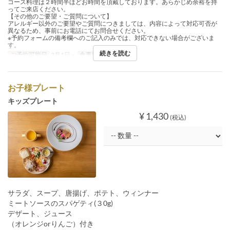
コース料理は２時間半ほどお時間を頂戴しております。あらかじめ余裕を持
ってご来店ください。
【その他のご要望・ご質問について】
アレルギー以外のご要望やご質問につきましては、内容によって対応可否が
異なるため、事前にお電話にてお問合せください。
※予約フォームの備考欄へのご記入のみでは、対応できない場合がございま
す。
続きを読む
ご予約可能日
3月1日 ~
食事時間
ディナー
お子様プレート
キッズプレート
¥ 1,430
(税込)
サラダ、スープ、唐揚げ、ポテト、ウィンナー
ミートソースのスパゲティ(３0g)
デザート、ジュース
（オレンジorりんご）付き