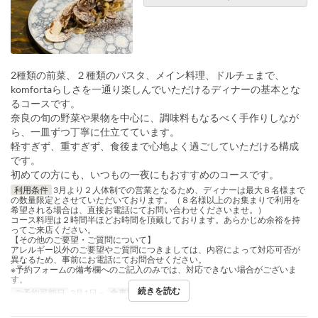
2種類の前菜、２種類のパスタ、メイン料理、ドルチェまで、
komfortaらしさを一通り楽しんでいただけるディナーの基本とな
るコースです。
奈良の旬の野菜や果物を中心に、調味料もなるべく手作りしなが
ら、一皿ずつ丁寧に仕立てています。
軽すぎず、重すぎず、食後まで心地よく過ごしていただける構成
です。
初めての方にも、いつもの一夜にもおすすめのコースです。
利用条件
3月より２人体制での営業となるため、ディナーは最大８名様まで
の数量限定とさせていただいております。（８名様以上のお集まりで利用を
希望される場合は、直接お電話にてお問い合わせくださいませ。）
コース料理は２時間半ほどお時間を頂戴しております。あらかじめ余裕を持
ってご来店ください。
【その他のご要望・ご質問について】
アレルギー以外のご要望やご質問につきましては、内容によって対応可否が
異なるため、事前にお電話にてお問合せください。
※予約フォームの備考欄へのご記入のみでは、対応できない場合がございま
す。
続きを読む
ご予約可能日
3月1日 ~
食事時間
ディナー