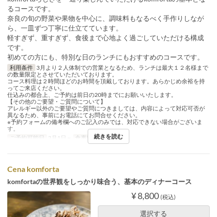
るコースです。
奈良の旬の野菜や果物を中心に、調味料もなるべく手作りしなが
ら、一皿ずつ丁寧に仕立てています。
軽すぎず、重すぎず、食後まで心地よく過ごしていただける構成
です。
初めての方にも、特別な日のランチにもおすすめのコースです。
利用条件
3月より２人体制での営業となるため、ランチは最大１２名様まで
の数量限定とさせていただいております。
コース料理は２時間ほどのお時間を頂戴しております。あらかじめ余裕を持
ってご来店ください。
仕込みの都合上、ご予約は前日の20時までにお願いいたします。
【その他のご要望・ご質問について】
アレルギー以外のご要望やご質問につきましては、内容によって対応可否が
異なるため、事前にお電話にてお問合せください。
※予約フォームの備考欄へのご記入のみでは、対応できない場合がございま
す。
続きを読む
ご予約可能日
3月1日 ~
食事時間
ランチ
Cena komforta
komfortaの世界観をしっかり味合う、基本のディナーコース
¥ 8,800
(税込)
選択する