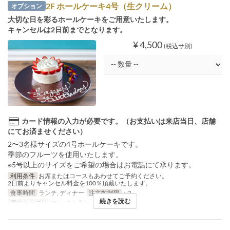
2F ホールケーキ4号（生クリーム）
オプション
大切な日を彩るホールケーキをご用意いたします。
キャンセルは2日前までとなります。
¥ 4,500
(税込サ別)
カード情報の入力が必要です。（お支払いは来店当日、店舗
にてお済ませください）
2〜3名様サイズの4号ホールケーキです。
季節のフルーツを使用いたします。
※5号以上のサイズをご希望の場合はお電話にて承ります。
利用条件
お席またはコースもあわせてご予約ください。
2日前よりキャンセル料金を100％頂戴いたします。
食事時間
ランチ, ディナー
注文数制限
~ 2
続きを読む
席のカテゴリ
2F レストランフロア