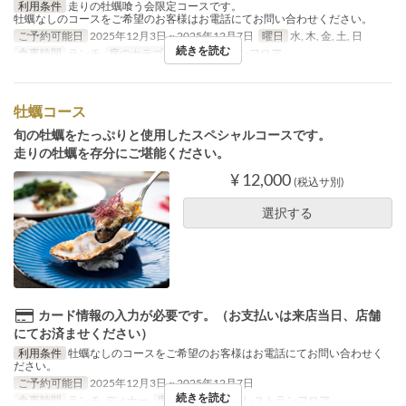
利用条件
走りの牡蠣喰う会限定コースです。
牡蠣なしのコースをご希望のお客様はお電話にてお問い合わせください。
ご予約可能日
2025年12月3日 ~ 2025年12月7日
曜日
水, 木, 金, 土, 日
続きを読む
食事時間
ランチ
席のカテゴリ
2F レストランフロア
牡蠣コース
旬の牡蠣をたっぷりと使用したスペシャルコースです。
走りの牡蠣を存分にご堪能ください。
¥ 12,000
(税込サ別)
選択する
カード情報の入力が必要です。（お支払いは来店当日、店舗
にてお済ませください）
利用条件
牡蠣なしのコースをご希望のお客様はお電話にてお問い合わせく
ださい。
ご予約可能日
2025年12月3日 ~ 2025年12月7日
続きを読む
食事時間
ランチ, ディナー
席のカテゴリ
2F レストランフロア