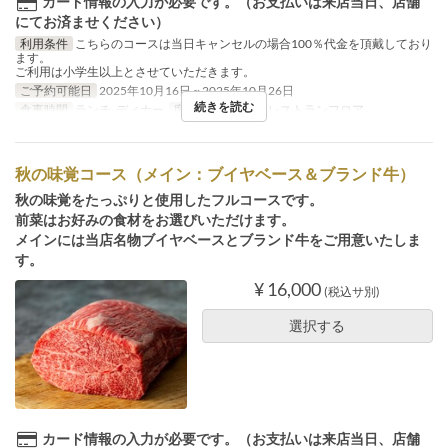
カード情報の入力が必要です。（お支払いは来店当日、店舗
にてお済ませください）
利用条件
こちらのコースは当日キャンセルの場合100％代金を頂戴しており
ます。
ご利用は小学生以上とさせていただきます。
ご予約可能日
2025年10月16日 ~ 2025年10月26日
続きを読む
食事時間
ランチ, ディナー
席のカテゴリ
2F レストランフロア
秋の味覚コース（メイン：ブイヤベース＆ブランド牛）
秋の味覚をたっぷりと使用したフルコースです。
前菜はお好みの食材をお選びいただけます。
メインには当店名物ブイヤベースとブランド牛をご用意いたしま
す。
¥ 16,000
(税込サ別)
選択する
カード情報の入力が必要です。（お支払いは来店当日、店舗