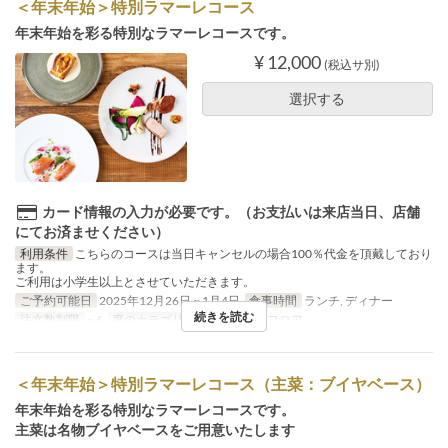
＜年末年始＞特別ラマーレコース
年末年始を彩る特別なラマーレコースです。
¥ 12,000
(税込サ別)
選択する
カード情報の入力が必要です。（お支払いは来店当日、店舗
にてお済ませください）
利用条件
こちらのコースは当日キャンセルの場合100％代金を頂戴しており
ます。
ご利用は小学生以上とさせていただきます。
ご予約可能日
2025年12月26日 ~ 1月4日
食事時間
ランチ, ディナー
続きを読む
注文数制限
~ 6
席のカテゴリ
2F レストランフロア
＜年末年始＞特別ラマーレコース（主菜：ブイヤベース）
年末年始を彩る特別なラマーレコースです。
主菜は名物ブイヤベースをご用意いたします