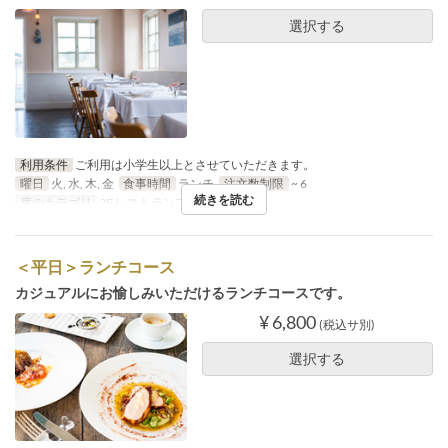
選択する
利用条件
ご利用は小学生以上とさせていただきます。
曜日
火, 水, 木, 金
食事時間
ランチ
注文数制限
~ 6
続きを読む
席のカテゴリ
2F レストランフロア
＜平日＞ランチコース
カジュアルにお愉しみいただけるランチコースです。
¥ 6,800
(税込サ別)
選択する