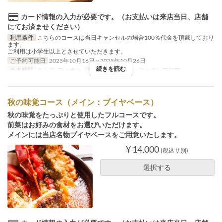
カード情報の入力が必要です。（お支払いは来店当日、店舗
にてお済ませください）
利用条件
こちらのコースは当日キャンセルの場合100％代金を頂戴しており
ます。
ご利用は小学生以上とさせていただきます。
ご予約可能日
2025年10月16日 ~ 2025年10月26日
続きを読む
食事時間
ランチ, ディナー
席のカテゴリ
2F レストランフロア
秋の味覚コース（メイン：ブイヤベース）
秋の味覚をたっぷりと使用したフルコースです。
前菜はお好みの食材をお選びいただけます。
メインには当店名物ブイヤベースをご用意いたします。
¥ 14,000
(税込サ別)
選択する