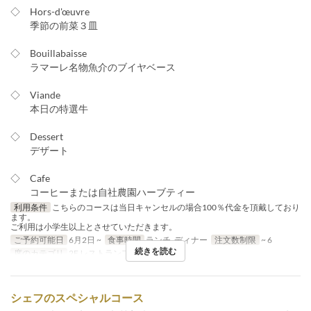
◇ Hors-d'œuvre
季節の前菜３皿
◇ Bouillabaisse
ラマーレ名物魚介のブイヤベース
◇ Viande
本日の特選牛
◇ Dessert
デザート
◇ Cafe
コーヒーまたは自社農園ハーブティー
利用条件
こちらのコースは当日キャンセルの場合100％代金を頂戴しており
ます。
ご利用は小学生以上とさせていただきます。
ご予約可能日
6月2日 ~
食事時間
ランチ, ディナー
注文数制限
~ 6
続きを読む
席のカテゴリ
2F レストランフロア
シェフのスペシャルコース