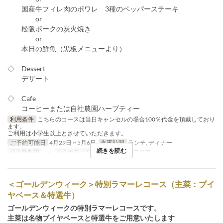
国産牛フィレ肉のポワレ 3種のペッパーステーキ
or
松阪ポークの炭火焼き
or
本日の鮮魚（黒板メニューより）
◇ Dessert
デザート
◇ Cafe
コーヒーまたは自社農園ハーブティー
利用条件
こちらのコースは当日キャンセルの場合100％代金を頂戴しており
ます。
ご利用は小学生以上とさせていただきます。
ご予約可能日
4月29日 ~ 5月6日
食事時間
ランチ, ディナー
続きを読む
注文数制限
~ 6
席のカテゴリ
2F レストランフロア
＜ゴールデンウィーク＞特別ラマーレコース（主菜：ブイ
ヤベース＆特選牛）
ゴールデンウィークの特別ラマーレコースです。
主菜は名物ブイヤベースと特選牛をご用意いたします