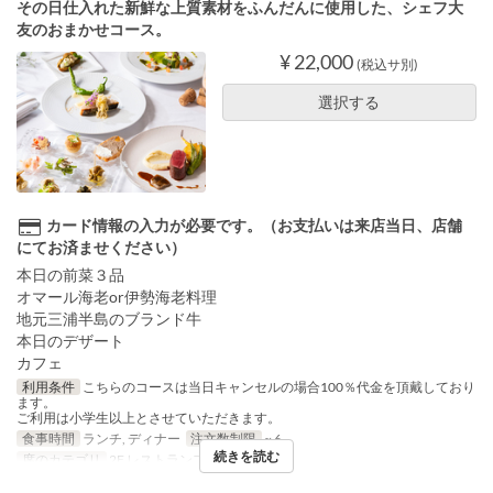
その日仕入れた新鮮な上質素材をふんだんに使用した、シェフ大
友のおまかせコース。
¥ 22,000
(税込サ別)
選択する
カード情報の入力が必要です。（お支払いは来店当日、店舗
にてお済ませください）
本日の前菜３品
オマール海老or伊勢海老料理
地元三浦半島のブランド牛
本日のデザート
カフェ
利用条件
こちらのコースは当日キャンセルの場合100％代金を頂戴しており
ます。
ご利用は小学生以上とさせていただきます。
食事時間
ランチ, ディナー
注文数制限
~ 6
続きを読む
席のカテゴリ
2F レストランフロア