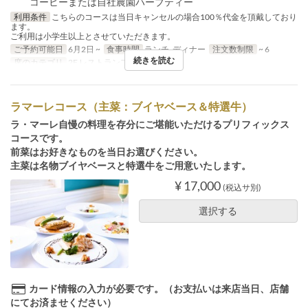
コーヒーまたは自社農園ハーブティー
利用条件
こちらのコースは当日キャンセルの場合100％代金を頂戴しており
ます。
ご利用は小学生以上とさせていただきます。
ご予約可能日
6月2日 ~
食事時間
ランチ, ディナー
注文数制限
~ 6
続きを読む
席のカテゴリ
2F レストランフロア
ラマーレコース（主菜：ブイヤベース＆特選牛）
ラ・マーレ自慢の料理を存分にご堪能いただけるプリフィックス
コースです。
前菜はお好きなものを当日お選びください。
主菜は名物ブイヤベースと特選牛をご用意いたします。
¥ 17,000
(税込サ別)
選択する
カード情報の入力が必要です。（お支払いは来店当日、店舗
にてお済ませください）