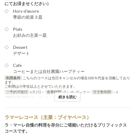
にてお済ませください）
◇ Hors-d'œuvre
季節の前菜３皿
◇ Plats
お好みの主菜一皿
◇ Dessert
デザート
◇ Cafe
コーヒーまたは自社農園ハーブティー
利用条件
こちらのコースは当日キャンセルの場合100％代金を頂戴しており
ます。
ご利用は小学生以上とさせていただきます。
ご予約可能日
6月2日 ~
食事時間
ランチ, ディナー
注文数制限
~ 6
続きを読む
席のカテゴリ
2F レストランフロア
ラマーレコース（主菜：ブイヤベース）
ラ・マーレ自慢の料理を存分にご堪能いただけるプリフィックス
コースです。