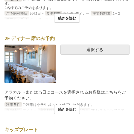
す。
2名様でのご予約を承ります。
ご予約可能日
6月2日 ~
食事時間
ランチ, ディナー
注文数制限
2 ~ 2
続きを読む
席のカテゴリ
2F レストランフロア
2F ディナー 席のみ予約
選択する
アラカルトまたは当日にコースを選択されるお客様はこちらをご
予約ください。
利用条件
ご利用は小学生以上とさせていただきます。
続きを読む
食事時間
ディナー
注文数制限
~ 6
席のカテゴリ
2F レストランフロア
キッズプレート