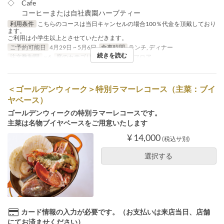
◇ Cafe
コーヒーまたは自社農園ハーブティー
利用条件
こちらのコースは当日キャンセルの場合100％代金を頂戴しており
ます。
ご利用は小学生以上とさせていただきます。
ご予約可能日
4月29日 ~ 5月6日
食事時間
ランチ, ディナー
続きを読む
注文数制限
~ 6
席のカテゴリ
2F レストランフロア
＜ゴールデンウィーク＞特別ラマーレコース（主菜：ブイ
ヤベース）
ゴールデンウィークの特別ラマーレコースです。
主菜は名物ブイヤベースをご用意いたします
¥ 14,000
(税込サ別)
選択する
カード情報の入力が必要です。（お支払いは来店当日、店舗
にてお済ませください）