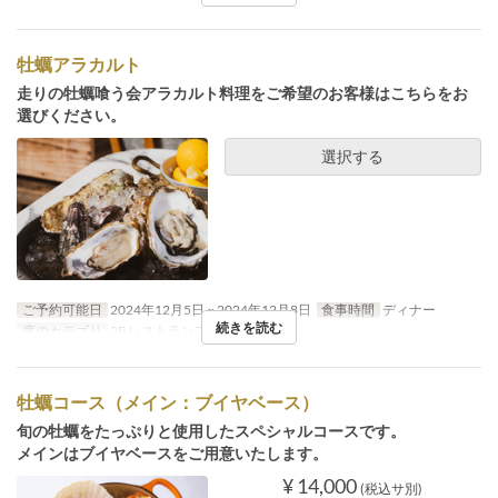
牡蠣アラカルト
走りの牡蠣喰う会アラカルト料理をご希望のお客様はこちらをお
選びください。
選択する
ご予約可能日
2024年12月5日 ~ 2024年12月8日
食事時間
ディナー
続きを読む
席のカテゴリ
2F レストランフロア
牡蠣コース（メイン：ブイヤベース）
旬の牡蠣をたっぷりと使用したスペシャルコースです。
メインはブイヤベースをご用意いたします。
¥ 14,000
(税込サ別)