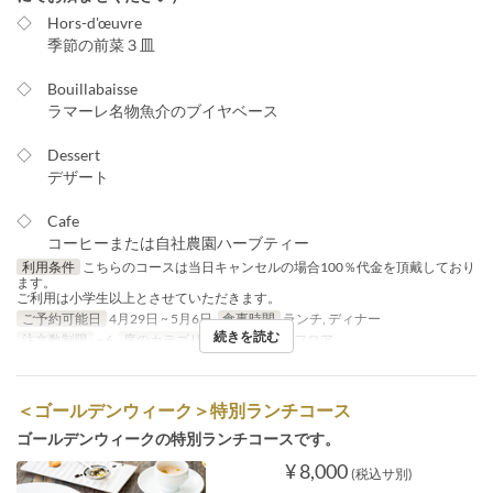
◇ Hors-d'œuvre
季節の前菜３皿
◇ Bouillabaisse
ラマーレ名物魚介のブイヤベース
◇ Dessert
デザート
◇ Cafe
コーヒーまたは自社農園ハーブティー
利用条件
こちらのコースは当日キャンセルの場合100％代金を頂戴しており
ます。
ご利用は小学生以上とさせていただきます。
ご予約可能日
4月29日 ~ 5月6日
食事時間
ランチ, ディナー
続きを読む
注文数制限
~ 6
席のカテゴリ
2F レストランフロア
＜ゴールデンウィーク＞特別ランチコース
ゴールデンウィークの特別ランチコースです。
¥ 8,000
(税込サ別)