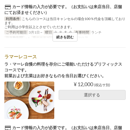
カード情報の入力が必要です。（お支払いは来店当日、店舗
にてお済ませください）
利用条件
こちらのコースは当日キャンセルの場合100％代金を頂戴しており
ます。
ご利用は小学生以上とさせていただきます。
ご予約可能日
3月1日 ~
曜日
火, 水, 木, 金
食事時間
ランチ
続きを読む
注文数制限
~ 6
席のカテゴリ
2F レストランフロア
ラマーレコース
ラ・マーレ自慢の料理を存分にご堪能いただけるプリフィックス
コースです。
前菜および主菜はお好きなものを当日お選びください。
¥ 12,000
(税込サ別)
選択する
カード情報の入力が必要です。（お支払いは来店当日、店舗