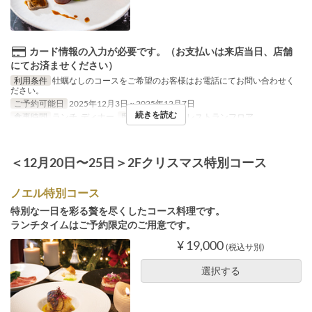
カード情報の入力が必要です。（お支払いは来店当日、店舗
にてお済ませください）
利用条件
牡蠣なしのコースをご希望のお客様はお電話にてお問い合わせく
ださい。
ご予約可能日
2025年12月3日 ~ 2025年12月7日
続きを読む
食事時間
ランチ, ディナー
席のカテゴリ
2F レストランフロア
＜12月20日〜25日＞2Fクリスマス特別コース
ノエル特別コース
特別な一日を彩る贅を尽くしたコース料理です。
ランチタイムはご予約限定のご用意です。
¥ 19,000
(税込サ別)
選択する