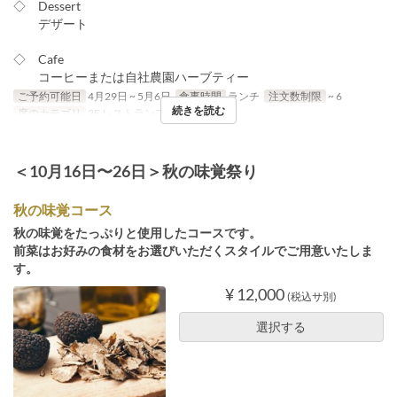
◇ Dessert
デザート
◇ Cafe
コーヒーまたは自社農園ハーブティー
ご予約可能日
4月29日 ~ 5月6日
食事時間
ランチ
注文数制限
~ 6
続きを読む
席のカテゴリ
2F レストランフロア
＜10月16日〜26日＞秋の味覚祭り
秋の味覚コース
秋の味覚をたっぷりと使用したコースです。
前菜はお好みの食材をお選びいただくスタイルでご用意いたしま
す。
¥ 12,000
(税込サ別)
選択する