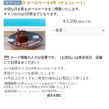
2F ホールケーキ4号（チョコレート）
オプション
大切な日を彩るホールケーキをご用意いたします。
キャンセルは2日前までとなります。
¥ 5,500
(税込サ別)
カード情報の入力が必要です。（お支払いは来店当日、店舗
にてお済ませください）
2〜3名様サイズの4号ホールケーキです。
季節のフルーツを使用いたします。
※5号以上のサイズをご希望の場合はお電話にて承ります。
利用条件
お席またはコースもあわせてご予約ください。
2日前よりキャンセル料金を100％頂戴いたします。
食事時間
ランチ, ディナー
注文数制限
~ 2
続きを読む
席のカテゴリ
2F レストランフロア