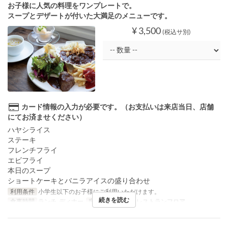
お子様に人気の料理をワンプレートで。
スープとデザートが付いた大満足のメニューです。
¥ 3,500
(税込サ別)
カード情報の入力が必要です。（お支払いは来店当日、店舗
にてお済ませください）
ハヤシライス
ステーキ
フレンチフライ
エビフライ
本日のスープ
ショートケーキとバニラアイスの盛り合わせ
利用条件
小学生以下のお子様にご利用いただけます。
続きを読む
食事時間
ランチ, ディナー
席のカテゴリ
2F レストランフロア