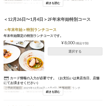
続きを読む
席のカテゴリ
2F レストランフロア
＜12月26日〜1月4日＞2F年末年始特別コース
＜年末年始＞特別ランチコース
年末年始限定の特別ランチコースです。
¥ 8,000
(税込サ別)
選択する
カード情報の入力が必要です。（お支払いは来店当日、店舗
にてお済ませください）
ご予約可能日
2025年12月26日 ~ 1月4日
食事時間
ランチ
続きを読む
注文数制限
~ 6
席のカテゴリ
2F レストランフロア