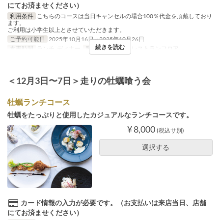
にてお済ませください）
利用条件
こちらのコースは当日キャンセルの場合100％代金を頂戴しており
ます。
ご利用は小学生以上とさせていただきます。
ご予約可能日
2025年10月16日 ~ 2025年10月26日
続きを読む
食事時間
ランチ, ディナー
席のカテゴリ
2F レストランフロア
＜12月3日〜7日＞走りの牡蠣喰う会
牡蠣ランチコース
牡蠣をたっぷりと使用したカジュアルなランチコースです。
¥ 8,000
(税込サ別)
選択する
カード情報の入力が必要です。（お支払いは来店当日、店舗
にてお済ませください）