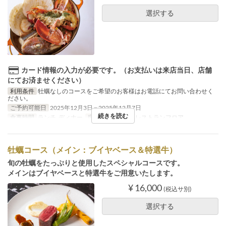
選択する
カード情報の入力が必要です。（お支払いは来店当日、店舗
にてお済ませください）
利用条件
牡蠣なしのコースをご希望のお客様はお電話にてお問い合わせく
ださい。
ご予約可能日
2025年12月3日 ~ 2025年12月7日
続きを読む
食事時間
ランチ, ディナー
席のカテゴリ
2F レストランフロア
牡蠣コース（メイン：ブイヤベース＆特選牛）
旬の牡蠣をたっぷりと使用したスペシャルコースです。
メインはブイヤベースと特選牛をご用意いたします。
¥ 16,000
(税込サ別)
選択する