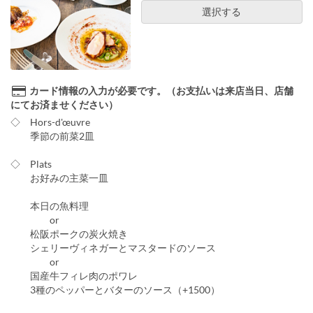
選択する
カード情報の入力が必要です。（お支払いは来店当日、店舗
にてお済ませください）
◇ Hors-d'œuvre
季節の前菜2皿
◇ Plats
お好みの主菜一皿
本日の魚料理
or
松阪ポークの炭火焼き
シェリーヴィネガーとマスタードのソース
or
国産牛フィレ肉のポワレ
3種のペッパーとバターのソース（+1500）