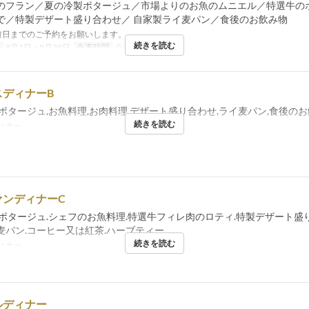
のフラン／夏の冷製ポタージュ／市場よりのお魚のムニエル／特選牛のポ
で／特製デザート盛り合わせ／ 自家製ライ麦パン／食後のお飲み物
前日までのご予約をお願いします。
続きを読む
日
8月1日 ~ 9月30日
食事時間
ランチ
スディナーB
ポタージュ,お魚料理,お肉料理,デザート盛り合わせ,ライ麦パン,食後の
続きを読む
ィナー
ァンディナーC
.ポタージュ.シェフのお魚料理.特選牛フィレ肉のロティ.特製デザート盛
麦パン.コーヒー又は紅茶.ハーブティー
続きを読む
ィナー
ルディナー