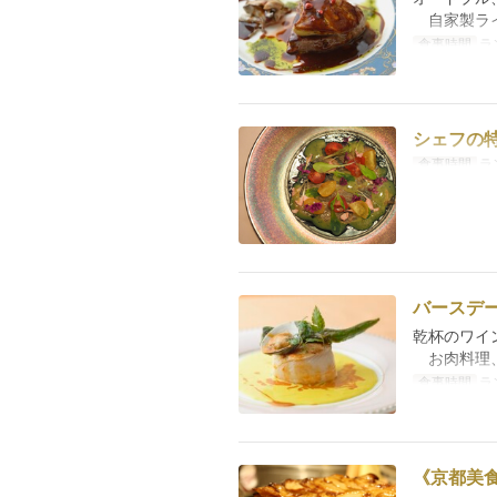
自家製ライ
食事時間
ラ
シェフの
食事時間
ラ
バースデ
乾杯のワイ
お肉料理、
食事時間
ラ
《京都美食