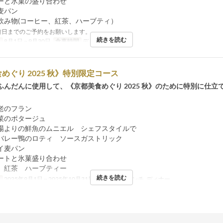
ーと氷菓の盛り合わせ
麦パン
飲み物(コーヒー、紅茶、ハーブティ）
前日までのご予約をお願いします。
続きを読む
日
8月1日 ~ 9月30日
食事時間
ディナー
めぐり 2025 秋》特別限定コース
ふんだんに使用して、《京都美食めぐり 2025 秋》のために特別に仕立
海老のフラン
菜のポタージュ
場よりの鮮魚のムニエル シェフスタイルで
バレー鴨のロティ ソースガストリック
イ麦パン
ートと氷菓盛り合わせ
 紅茶 ハーブティー
続きを読む
日
2025年9月1日 ~ 2025年10月31日
食事時間
ランチ, ディナー