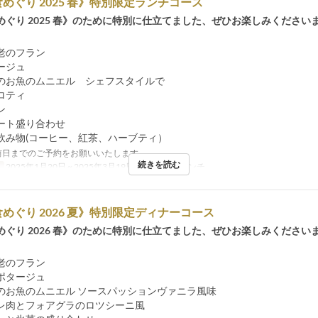
めぐり 2025 春》特別限定ランチコース
めぐり 2025 春》のために特別に仕立てました、ぜひお楽しみください
老のフラン
ージュ
のお魚のムニエル シェフスタイルで
ロティ
ン
ート盛り合わせ
飲み物(コーヒー、紅茶、ハーブティ）
前日までのご予約をお願いいたします。
続きを読む
日
2025年1月20日 ~ 2025年3月19日
食事時間
ランチ
めぐり 2026 夏》特別限定ディナーコース
めぐり 2026 春》のために特別に仕立てました、ぜひお楽しみください
老のフラン
ポタージュ
のお魚のムニエル ソースパッションヴァニラ風味
レ肉とフォアグラのロツシーニ風