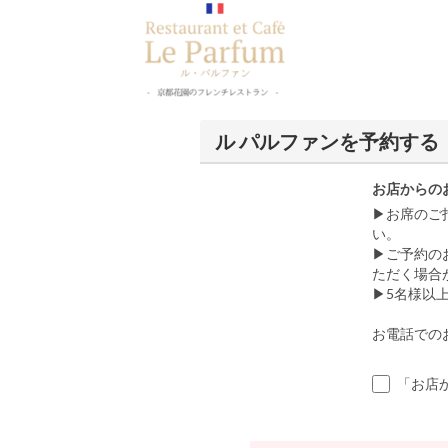
ル パルファンを予約する
お店からの
▶お席のご
い。
▶ご予約の
ただく場合
▶︎5名様
お電話でのお問
「お店