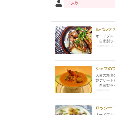
ルパルフ
オードブル
自家製ライ
食事時間
ラ
シェフの
天使の海老
製デザート
自家製ライ
食事時間
ラ
ロッシー
オードブル