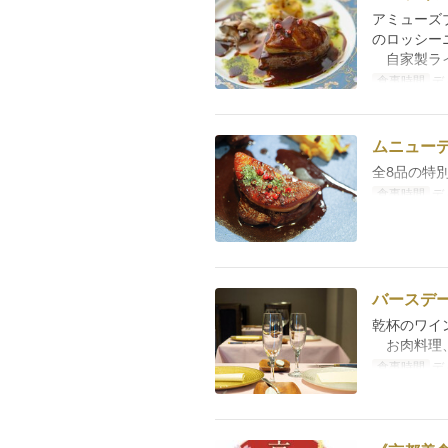
アミューズ
のロッシー
自家製ライ
食事時間
デ
ムニュー
全8品の特
食事時間
デ
バースデ
乾杯のワイ
お肉料理、
食事時間
デ