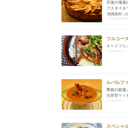
天使の海老
フスタイル
利用条件
※
ご予約可能
フルコー
オードブル,
食事時間
デ
ルパルフ
季節の前菜
自家製ライ
食事時間
デ
スペシャ