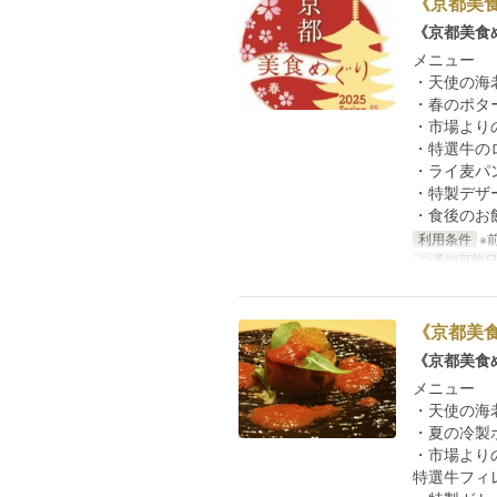
《京都美食
《京都美食
メニュー
・天使の海
・春のポタ
・市場より
・特選牛の
・ライ麦パ
・特製デザ
・食後のお
利用条件
※
ご予約可能
《京都美食
《京都美食
メニュー
・天使の海
・夏の冷製
・市場より
特選牛フィ