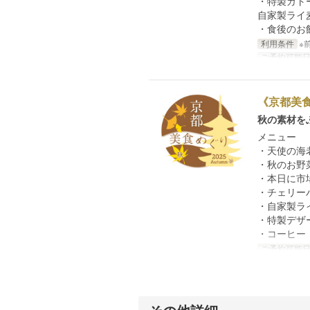
・特製ガト
自家製ライ
・食後のお
利用条件
※
ご予約可能
《京都美食
秋の素材を
メニュー
・天使の
・秋のお野
・本日に市
・チェリー
・自家製ラ
・特製デザ
・コーヒー
ご予約可能