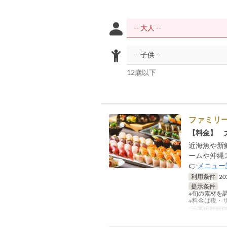
12歳以下
ファミリーS
【料金】 大
近海魚や新
ームや沖縄
👉
メニュー
利用条件
2
提示条件
※旬の素材を
※料金は税・
ご予約可能