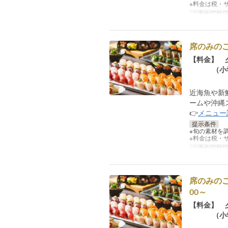
※料金は税・
ご予約可能
席のみの
【料金】 
（小学生
近海魚や新
ームや沖縄
👉
メニュー
提示条件
※旬の素材を
※料金は税・
ご予約可能
席のみのご
00～
【料金】 
（小学生