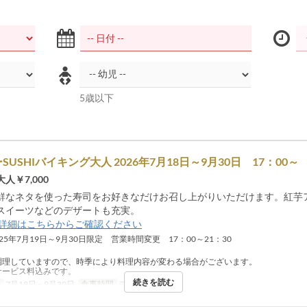
5歳以下
USHIバイキング大人 2026年7月18日～9月30日 17：00～
人￥7,000
鮮なネタを使った寿司をお好きなだけお召し上がりいただけます。紅芋
スイーツなどのデザートも充実。
詳細はこちらからご確認ください
025年7月19日～9月30日限定 営業時間変更 17：00～21：30
調理していますので、時季により料理内容が変わる場合がございます。
サービス料込みです。
続きを読む
日
7月18日 ~ 9月30日
食事時間
ディナー