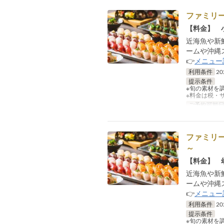
ファミリーS
【料金】 小
近海魚や新
ームや沖縄
👉
メニュー
利用条件
2
提示条件
※旬の素材を
※料金は税・
ご予約可能
ファミリーS
～
【料金】 幼
近海魚や新
ームや沖縄
👉
メニュー
利用条件
2
提示条件
※旬の素材を