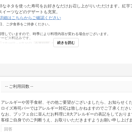
鮮なネタを使った寿司をお好きなだけお召し上がりいただけます。紅芋
スイーツなどのデザートも充実。
詳細はこちらからご確認ください
日、ご夕食券をご持参ください。
調理していますので、時季により料理内容が変わる場合がございます。
サービス料込みです。
続きを読む
日
7月18日 ~ 9月30日
食事時間
ディナー
アレルギーや苦手食材、その他ご要望がございましたら、お知らせく
ロイズ寿司バーではアレルギー対応は致しかねますのでご了承くださ
なお、ブッフェ台に並んだお料理に8大アレルギーの表記をしておりま
客様ご自身でのご判断うえ、お取りいただきますようお願い申し上げ