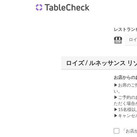
レストラン
ロイズ / ルネッサンス 
お店からの
▶お席のご
い。
▶ご予約の
ただく場合
▶15名様
▶キャンセ
「お店