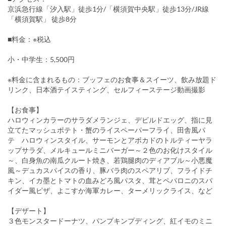
京浜急行線「汐入駅」徒歩1分/「横須賀中央駅」徒歩13分/JR線
「横須賀駅」 徒歩8分
■料金：※税込
小・中学生：5,500円
※料金に含まれるもの：ブッフェのお食事＆スイーツ、飲み放題ド
リンク、日本酒テイスティング、セルフィーステージ動画撮影
【お食事】
ハロウィンカラーのサラダメランジェ、デビルドエッグ、指に見
立てたマッシュポテト・蟹のライスペーパーフライ、田舎風パ
テ ハロウィンスタイル、サーモンとアボカドのトルティーヤラ
ップサラダ、メルキュールミニバーガー～２色のお化けスタイル
～、白身魚の南瓜クルート焼き、若鶏腿肉のディアブル～小悪魔
風～デュカスパイスの香り、豚バラ肉のスペアリブ、フライドチ
キン、イカ墨とトマトの血みどろ風パスタ、茸とペパロニのスパ
イダー風ピザ、よこすか海軍カレー、ターメリックライス、など
【デザート】
３色モンスタードーナツ、パンプキンプディング、紅イモのミニ