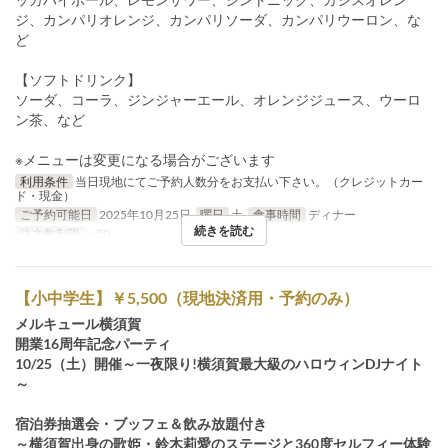
ジ、カンパリオレンジ、カンパリソーダ、カンパリウーロン、な
ど
【ソフトドリンク】
ソーダ、コーラ、ジンジャーエール、オレンジジュース、ウーロ
ン茶、など
※メニューは変更になる場合がございます
利用条件
当日現地にてご予約人数分をお支払い下さい。（クレジットカー
ド・現金）
ご予約可能日
2025年10月25日
曜日
土
食事時間
ディナー
続きを読む
注文数制限
~ 50
【小中学生】￥5,500（現地決済用・予約のみ）
メルキュール横須賀
開業16周年記念パーティ
10/25（土）開催～一夜限り!横須賀最大級のハロウィンDJナイト
～
宿泊券抽選会・ブッフェ＆飲み放題付き
～横須賀出身の歌姫・鈴木莉愛のステージと360度セルフィー体験