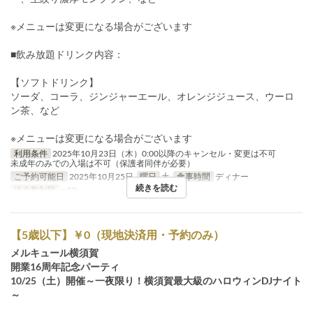
※メニューは変更になる場合がございます
■飲み放題ドリンク内容：
【ソフトドリンク】
ソーダ、コーラ、ジンジャーエール、オレンジジュース、ウーロ
ン茶、など
※メニューは変更になる場合がございます
利用条件
2025年10月23日（木）0:00以降のキャンセル・変更は不可
未成年のみでの入場は不可（保護者同伴が必要）
ご予約可能日
2025年10月25日
曜日
土
食事時間
ディナー
続きを読む
注文数制限
~ 50
【5歳以下】￥0（現地決済用・予約のみ）
メルキュール横須賀
開業16周年記念パーティ
10/25（土）開催～一夜限り！横須賀最大級のハロウィンDJナイト
～