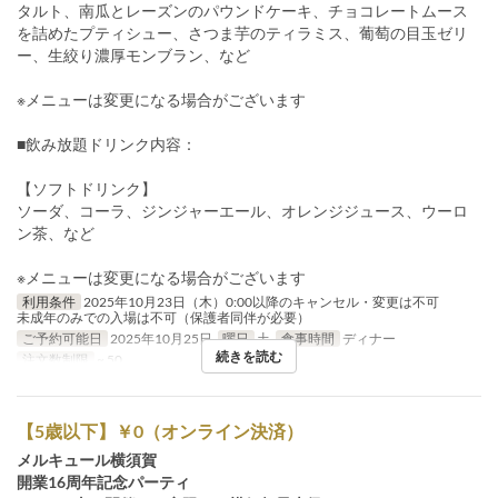
タルト、南瓜とレーズンのパウンドケーキ、チョコレートムース
を詰めたプティシュー、さつま芋のティラミス、葡萄の目玉ゼリ
ー、生絞り濃厚モンブラン、など
※メニューは変更になる場合がございます
■飲み放題ドリンク内容：
【ソフトドリンク】
ソーダ、コーラ、ジンジャーエール、オレンジジュース、ウーロ
ン茶、など
※メニューは変更になる場合がございます
利用条件
2025年10月23日（木）0:00以降のキャンセル・変更は不可
未成年のみでの入場は不可（保護者同伴が必要）
ご予約可能日
2025年10月25日
曜日
土
食事時間
ディナー
続きを読む
注文数制限
~ 50
【5歳以下】￥0（オンライン決済）
メルキュール横須賀
開業16周年記念パーティ