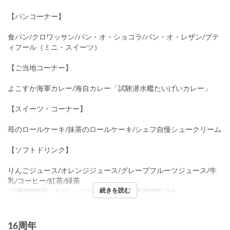
【パンコーナー】
食パン/クロワッサン/パン・オ・ショコラ/パン・オ・レザン/プテ
ィフール（ミニ・スイーツ）
【ご当地コーナー】
よこすか海軍カレー/海自カレー「試験潜水艦たいげいカレー」
【スイーツ・コーナー】
苺のロールケーキ/抹茶のロールケーキ/シェフ自慢シュークリーム
【ソフトドリンク】
りんごジュース/オレンジジュース/グレープフルーツジュース/牛
乳/コーヒー/紅茶/緑茶
続きを読む
ご予約可能日
1月2日 ~ 1月3日
曜日
金, 土
食事時間
朝食
16周年