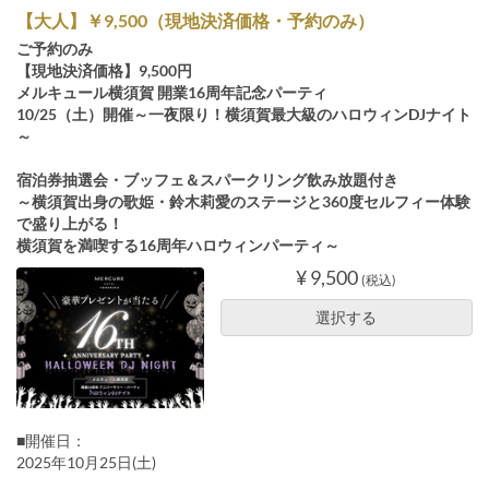
【大人】￥9,500（現地決済価格・予約のみ）
ご予約のみ
【現地決済価格】9,500円
メルキュール横須賀 開業16周年記念パーティ
10/25（土）開催～一夜限り！横須賀最大級のハロウィンDJナイト
～
宿泊券抽選会・ブッフェ＆スパークリング飲み放題付き
～横須賀出身の歌姫・鈴木莉愛のステージと360度セルフィー体験
で盛り上がる！
横須賀を満喫する16周年ハロウィンパーティ～
¥ 9,500
(税込)
選択する
■開催日：
2025年10月25日(土)