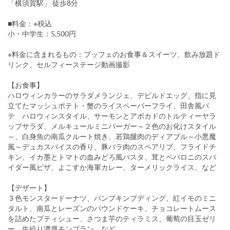
「横須賀駅」 徒歩8分
■料金：※税込
小・中学生：5,500円
※料金に含まれるもの：ブッフェのお食事＆スイーツ、飲み放題ド
リンク、セルフィーステージ動画撮影
【お食事】
ハロウィンカラーのサラダメランジェ、デビルドエッグ、指に見
立てたマッシュポテト・蟹のライスペーパーフライ、田舎風パ
テ ハロウィンスタイル、サーモンとアボカドのトルティーヤラ
ップサラダ、メルキュールミニバーガー～２色のお化けスタイル
～、白身魚の南瓜クルート焼き、若鶏腿肉のディアブル～小悪魔
風～デュカスパイスの香り、豚バラ肉のスペアリブ、フライドチ
キン、イカ墨とトマトの血みどろ風パスタ、茸とペパロニのスパ
イダー風ピザ、よこすか海軍カレー、ターメリックライス、など
【デザート】
３色モンスタードーナツ、パンプキンプディング、紅イモのミニ
タルト、南瓜とレーズンのパウンドケーキ、チョコレートムース
を詰めたプティシュー、さつま芋のティラミス、葡萄の目玉ゼリ
ー、生絞り濃厚モンブラン、など