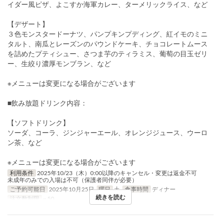
イダー風ピザ、よこすか海軍カレー、ターメリックライス、など
【デザート】
３色モンスタードーナツ、パンプキンプディング、紅イモのミニ
タルト、南瓜とレーズンのパウンドケーキ、チョコレートムース
を詰めたプティシュー、さつま芋のティラミス、葡萄の目玉ゼリ
ー、生絞り濃厚モンブラン、など
※メニューは変更になる場合がございます
■飲み放題ドリンク内容：
【ソフトドリンク】
ソーダ、コーラ、ジンジャーエール、オレンジジュース、ウーロ
ン茶、など
※メニューは変更になる場合がございます
利用条件
2025年10/23（木）0:00以降のキャンセル・変更は返金不可
未成年のみでの入場は不可（保護者同伴が必要）
ご予約可能日
2025年10月25日
曜日
土
食事時間
ディナー
続きを読む
注文数制限
~ 50