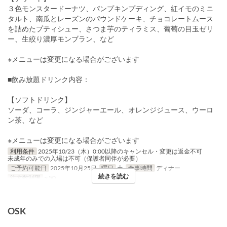
３色モンスタードーナツ、パンプキンプディング、紅イモのミニ
タルト、南瓜とレーズンのパウンドケーキ、チョコレートムース
を詰めたプティシュー、さつま芋のティラミス、葡萄の目玉ゼリ
ー、生絞り濃厚モンブラン、など
※メニューは変更になる場合がございます
■飲み放題ドリンク内容：
【ソフトドリンク】
ソーダ、コーラ、ジンジャーエール、オレンジジュース、ウーロ
ン茶、など
※メニューは変更になる場合がございます
利用条件
2025年10/23（木）0:00以降のキャンセル・変更は返金不可
未成年のみでの入場は不可（保護者同伴が必要）
ご予約可能日
2025年10月25日
曜日
土
食事時間
ディナー
続きを読む
注文数制限
~ 50
OSK