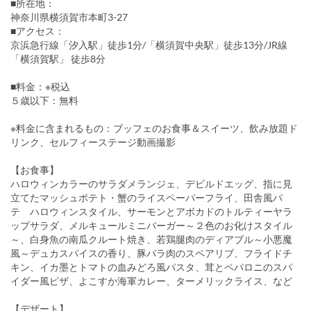
■所在地：
神奈川県横須賀市本町3-27
■アクセス：
京浜急行線「汐入駅」徒歩1分/「横須賀中央駅」徒歩13分/JR線
「横須賀駅」 徒歩8分
■料金：※税込
５歳以下：無料
※料金に含まれるもの：ブッフェのお食事＆スイーツ、飲み放題ド
リンク、セルフィーステージ動画撮影
【お食事】
ハロウィンカラーのサラダメランジェ、デビルドエッグ、指に見
立てたマッシュポテト・蟹のライスペーパーフライ、田舎風パ
テ ハロウィンスタイル、サーモンとアボカドのトルティーヤラ
ップサラダ、メルキュールミニバーガー～２色のお化けスタイル
～、白身魚の南瓜クルート焼き、若鶏腿肉のディアブル～小悪魔
風～デュカスパイスの香り、豚バラ肉のスペアリブ、フライドチ
キン、イカ墨とトマトの血みどろ風パスタ、茸とペパロニのスパ
イダー風ピザ、よこすか海軍カレー、ターメリックライス、など
【デザート】