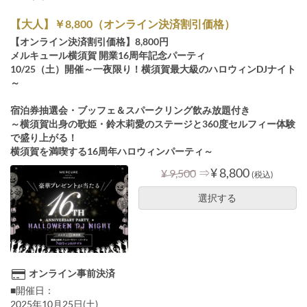
【大人】￥8,800（オンライン決済割引価格）
【オンライン決済割引価格】8,800円
メルキュール横須賀 開業16周年記念パーティ
10/25（土）開催～一夜限り！横須賀最大級のハロウィンDJナイト
～
宿泊券抽選会・ブッフェ＆スパークリング飲み放題付き
～横須賀出身の歌姫・鈴木莉愛のステージと360度セルフィー体験
で盛り上がる！
横須賀を満喫する16周年ハロウィンパーティ～
⇒
¥ 8,800
¥ 9,500
(税込)
選択する
オンライン事前決済
■開催日：
2025年10月25日(土)