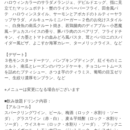
ハロウィンカラーのサラダメランジェ、デビルドエッグ、指に見
立てたマッシュポテト・蟹のライスペーパーフライ、田舎風パ
テ ハロウィンスタイル、サーモンとアボカドのトルティーヤラ
ップサラダ、メルキュールミニバーガー～２色のお化けスタイル
～、白身魚の南瓜クルート焼き、若鶏腿肉のディアブル～小悪魔
風～デュカスパイスの香り、豚バラ肉のスペアリブ、フライドチ
キン、イカ墨とトマトの血みどろ風パスタ、茸とペパロニのスパ
イダー風ピザ、よこすか海軍カレー、ターメリックライス、など
【デザート】
３色モンスタードーナツ、パンプキンプディング、紅イモのミニ
タルト、南瓜とレーズンのパウンドケーキ、チョコレートムース
を詰めたプティシュー、さつま芋のティラミス、葡萄の目玉ゼリ
ー、生絞り濃厚モンブラン、など
※メニューは変更になる場合がございます
■飲み放題ドリンク内容：
【アルコール】
スパークリングワイン、ビール、梅酒（ロック・水割り・ソー
ダ）、グラスワイン（赤・白）、麦＆芋焼酎（ロック・水割り・
ソーダ）、ウイスキー（ロック・水割り・ソーダ）、ブラックニ
ッカハイボール、レモンサワー、ジントニック、カシスオレン