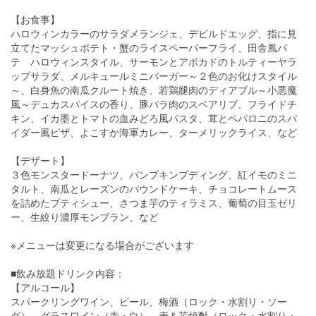
【お食事】
ハロウィンカラーのサラダメランジェ、デビルドエッグ、指に見
立てたマッシュポテト・蟹のライスペーパーフライ、田舎風パ
テ ハロウィンスタイル、サーモンとアボカドのトルティーヤラ
ップサラダ、メルキュールミニバーガー～２色のお化けスタイル
～、白身魚の南瓜クルート焼き、若鶏腿肉のディアブル～小悪魔
風～デュカスパイスの香り、豚バラ肉のスペアリブ、フライドチ
キン、イカ墨とトマトの血みどろ風パスタ、茸とペパロニのスパ
イダー風ピザ、よこすか海軍カレー、ターメリックライス、など
【デザート】
３色モンスタードーナツ、パンプキンプディング、紅イモのミニ
タルト、南瓜とレーズンのパウンドケーキ、チョコレートムース
を詰めたプティシュー、さつま芋のティラミス、葡萄の目玉ゼリ
ー、生絞り濃厚モンブラン、など
※メニューは変更になる場合がございます
■飲み放題ドリンク内容：
【アルコール】
スパークリングワイン、ビール、梅酒（ロック・水割り・ソー
ダ）、グラスワイン（赤・白）、麦＆芋焼酎（ロック・水割り・