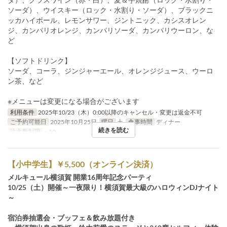
ソーダ）、ウイスキー（ロック・水割り・ソーダ）、ブラックニ
ッカハイボール、レモンサワー、ジントニック、カシスオレン
ジ、カンパリオレンジ、カンパリソーダ、カンパリウーロン、な
ど
【ソフトドリンク】
ソーダ、コーラ、ジンジャーエール、オレンジジュース、ウーロ
ン茶、など
※メニューは変更になる場合がございます
利用条件
2025年10/23（木）0:00以降のキャンセル・変更は返金不可
ご予約可能日
2025年10月25日
曜日
土
食事時間
ディナー
続きを読む
注文数制限
~ 50
【小中学生】￥5,500（オンライン決済）
メルキュール横須賀 開業16周年記念パーティ
10/25（土）開催～一夜限り！横須賀最大級のハロウィンDJナイト
～
宿泊券抽選会・ブッフェ＆飲み放題付き