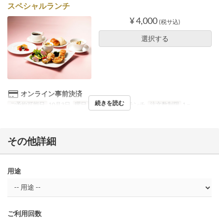
スペシャルランチ
¥ 4,000
(税サ込)
選択する
オンライン事前決済
続きを読む
ご予約可能日
10月3日
曜日
土
食事時間
ランチ
注文数制限
1 ~
その他詳細
用途
ご利用回数