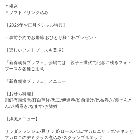
＊税込
＊ソフトドリンク込み
【2026年お正月ペシャル特典】
・事前予約でお屠蘇 おひとり様１杯プレゼント
【楽しいフォトブースも登場】
「新春朝食ブッフェ」会場では、親子三世代で記念に残るフォト
ブースを各種ご用意
「新春朝食ブッフェ」メニュー
【おせち料理】
割鮮有頭海老/紅白蒲鉾/黒豆/伊達巻/松前漬け/昆布巻き/栗きんと
ん/八幡巻き/なます/お雑煮
【洋風メニュー】
サラダメランジェ/豆サラダ/ロースハム/マカロニサラダ/チキンと
マカロニのデミグラス煮込み/スクランブルエッグ