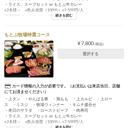
・ライス、スープセット or もとぶ牛カレー
※2名様～ ※飲み放題（100分）+2,500円/人
続きを読む
食事時間
ランチ, ディナー
注文数制限
2 ~
もとぶ牧場特選コース
¥ 7,800
(税込)
選択する
カード情報の入力が必要です。（お支払いは来店当日、店舗
にてお済ませください）
・上タン ・やんばる豚 ・鶏もも ・上カルビ ・上ロー
ス ・ミスジ ・牧場ウィンナー ・キムチ盛合せ
・本日のサラダ ・ローストビーフ ・肉寿司
・ライス、スープセット or もとぶ牛カレー
※2名様～ ※飲み放題（100分）+2,500円/人
続きを読む
食事時間
ランチ, ディナー
注文数制限
2 ~