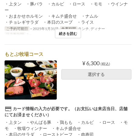
・上タン ・豚バラ ・カルビ ・ロース ・モモ ・ウインナ
ー
・おまかせホルモン ・キムチ盛合せ ・ナムル
・チョレギサラダ ・本日のスープ ・ライス
ご予約可能日
~ 2025年1月31日
食事時間
ランチ, ディナー
続きを読む
注文数制限
2 ~
もとぶ牧場コース
¥ 6,300
(税込)
選択する
カード情報の入力が必要です。（お支払いは来店当日、店舗
にてお済ませください）
・上タン ・やんばる豚 ・鶏もも ・カルビ ・ロース ・モ
モ ・牧場ウィンナー ・キムチ盛合せ
・本日のサラダ ・ローストビーフ ・肉寿司