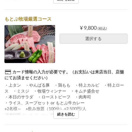
もとぶ牧場厳選コース
¥ 9,800
(税込)
選択する
カード情報の入力が必要です。（お支払いは来店当日、店舗
にてお済ませください）
・上タン ・やんばる豚 ・鶏もも ・特上カルビ ・特上ロー
ス ・ミスジ ・牧場ウィンナー ・キムチ盛合せ
・本日のサラダ ・ローストビーフ ・肉寿司
・ライス、スープセット or もとぶ牛カレー
※2名様～ ※飲み放題（100分）+2,500円/人
続きを読む
食事時間
ランチ, ディナー
注文数制限
2 ~