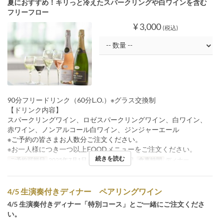
夏におすすめ！キリっと冷えたスパークリングや白ワインを含む
フリーフロー
¥ 3,000
(税込)
90分フリードリンク（60分L.O.）※グラス交換制
【ドリンク内容】
スパークリングワイン、ロゼスパークリングワイン、白ワイン、
赤ワイン、ノンアルコール白ワイン、ジンジャーエール
※ご予約の皆さまお人数分ご注文ください。
※お一人様につき一つ以上FOODメニューをご注文ください。
続きを読む
ご予約可能日
2025年7月1日 ~ 2025年8月31日
食事時間
ディナー
4/5 生演奏付きディナー ペアリングワイン
4/5 生演奏付きディナー「特別コース」とご一緒にご注文くださ
い。