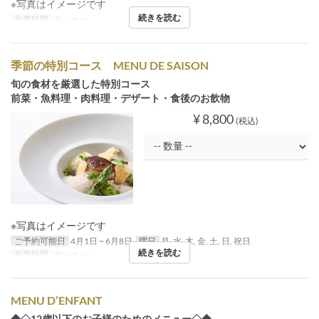
※写真はイメージです
続きを読む
食事時間
ディナー
季節の特別コース MENU DE SAISON
旬の食材を厳選した特別コース
前菜・魚料理・肉料理・デザート・食後のお飲物
¥ 8,800
(税込)
※写真はイメージです
ご予約可能日
4月1日 ~ 6月8日
曜日
月, 水, 木, 金, 土, 日, 祝日
続きを読む
食事時間
ディナー
MENU D’ENFANT
◆◇12歳以下のお子様のためのメニュー◇◆