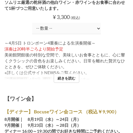
ソムリエ厳選の乾杯酒の他白ワイン・赤ワインをお食事に合わせ
て1杯づつご用意いたします。
¥ 3,300
(税込)
～4月5日 トロンボーン4重奏による生演奏開催～
演奏は20時半ごろより開始予定
美術館閉館後の特別な空間で、美味しいお食事とともに、心に響
くクラシックの音色をお楽しみください。日常を離れた贅沢なひ
とときを、ぜひご体験ください。
※詳しくは公式サイトNEWSをご覧ください。
続きを読む
ご予約可能日
4月5日
曜日
日
食事時間
ディナー
【ワイン会】
【ディナー】 Bocuseワイン会コース （税込￥9,900）
8月開催｜ 8月19日（水）～24日（月）
9月開催｜ 9月23日（水）～28日（月）
ディナー 16:00～19:30の間でお好きな時間にご予約ください。