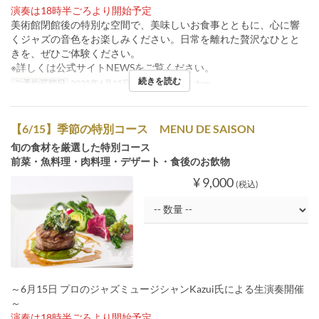
演奏は18時半ごろより開始予定
美術館閉館後の特別な空間で、美味しいお食事とともに、心に響
くジャズの音色をお楽しみください。日常を離れた贅沢なひとと
きを、ぜひご体験ください。
※詳しくは公式サイトNEWSをご覧ください。
続きを読む
ご予約可能日
2025年6月15日
食事時間
ディナー
【6/15】季節の特別コース MENU DE SAISON
旬の食材を厳選した特別コース
前菜・魚料理・肉料理・デザート・食後のお飲物
¥ 9,000
(税込)
～6月15日 プロのジャズミュージシャンKazui氏による生演奏開催
～
演奏は18時半ごろより開始予定