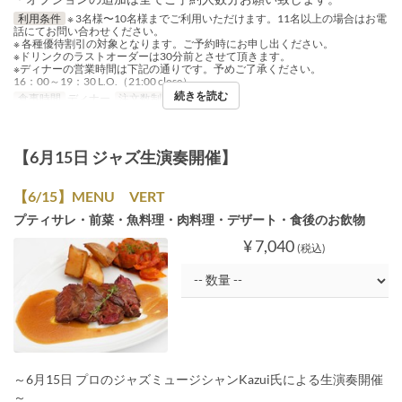
利用条件
※ 3名様〜10名様までご利用いただけます。11名以上の場合はお電
話にてお問い合わせください。
※ 各種優待割引の対象となります。ご予約時にお申し出ください。
※ドリンクのラストオーダーは30分前とさせて頂きます。
※ディナーの営業時間は下記の通りです。予めご了承ください。
16：00～19：30 L.O.（21:00 close）
続きを読む
食事時間
ディナー
注文数制限
3 ~ 9
【6月15日 ジャズ生演奏開催】
【6/15】MENU VERT
プティサレ・前菜・魚料理・肉料理・デザート・食後のお飲物
¥ 7,040
(税込)
～6月15日 プロのジャズミュージシャンKazui氏による生演奏開催
～