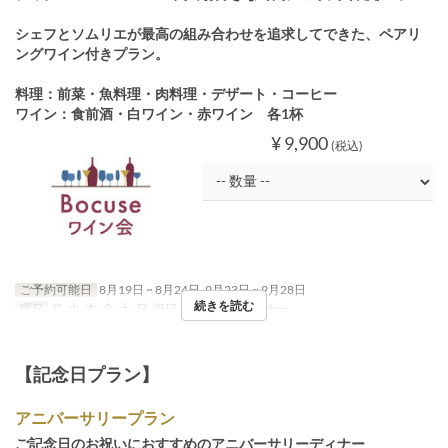
シェフとソムリエが最高の組み合わせを追求してできた、ペアリ
ングワイン付きプラン。
料理：前菜・魚料理・肉料理・デザート・コーヒー
ワイン：食前酒・白ワイン・赤ワイン 各1杯
¥ 9,900
(税込)
ご予約可能日
8月19日 ~ 8月24日, 9月23日 ~ 9月28日
続きを読む
曜日
月, 水, 木, 金, 土, 日, 祝日
食事時間
ディナー
【記念日プラン】
アニバーサリープラン
ご記念日のお祝いにおすすめのアニバーサリーディナー