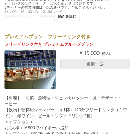
※ドリンクのラストオーダーは30分前とさせて頂きます。
※ディナーの営業時間は下記の通りです。予めご了承ください。
16：00～19：30 L.O.（21:00 close）
続きを読む
食事時間
ディナー
注文数制限
3 ~
プレミアムプラン フリードリンク付き
フリードリンク付き プレミアムグループプラン
¥ 15,000
(税込)
選択する
【料理】 前菜・魚料理・牛ヒレ肉ロッシーニ風・デザート・コ
ーヒー
【飲物】乾杯用シャンパーニュ1杯＋120分フリードリンク（白ワ
イン・赤ワイン・ビール・ソフトドリンク2種）
＜オプション＞
お1人様＋￥500でハイボール追加
＊オプションの追加は全てご予約人数分お願い致します。