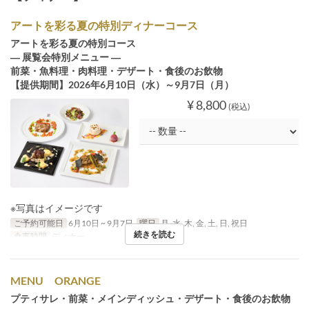
アートを彩る夏の特別ディナーコース
アートを彩る夏の特別コース
― 展覧会特別メニュー ―
前菜・魚料理・肉料理・デザート・食後のお飲物
【提供期間】2026年6月10日（水）～9月7日（月）
¥ 8,800
(税込)
※写真はイメージです
ご予約可能日
6月10日 ~ 9月7日
曜日
月, 水, 木, 金, 土, 日, 祝日
続きを読む
食事時間
ディナー
MENU ORANGE
プティサレ・前菜・メインディッシュ・デザート・食後のお飲物