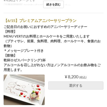
続きを読む
ご予約可能日
2025年6月15日
食事時間
ディナー
【6/15】プレミアムアニバーサリープラン
ご記念日のお祝いにおすすめのアニバーサリーディナー
【料理】
MENU VERTのお料理とホールケーキをご用意いたします
（プティサレ、前菜、魚料理、肉料理、ホールケーキ、食後のお
飲物）
＊メッセージプレート付き
【飲物】
乾杯ロゼスパークリング1杯
アルコールを召し上がれない方はノンアルコールのお飲み物をご
用意します。
¥ 8,200
(税込)
選択する