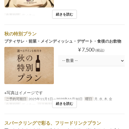
続きを読む
食事時間
ディナー
秋の特別プラン
プティサレ・前菜・メインディッシュ・デザート・食後のお飲物
¥ 7,500
(税込)
※写真はイメージです
ご予約可能日
2025年11月1日 ~ 2025年11月30日
曜日
月, 水, 木, 金
続きを読む
食事時間
ディナー
注文数制限
~ 4
スパークリングで彩る、フリードリンクプラン