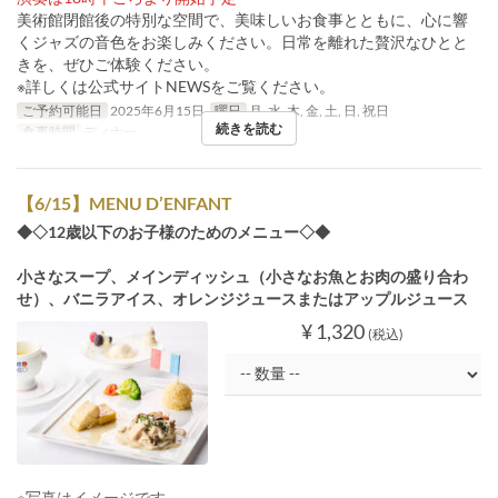
美術館閉館後の特別な空間で、美味しいお食事とともに、心に響
くジャズの音色をお楽しみください。日常を離れた贅沢なひとと
きを、ぜひご体験ください。
※詳しくは公式サイトNEWSをご覧ください。
ご予約可能日
2025年6月15日
曜日
月, 水, 木, 金, 土, 日, 祝日
続きを読む
食事時間
ディナー
【6/15】MENU D’ENFANT
◆◇12歳以下のお子様のためのメニュー◇◆
小さなスープ、メインディッシュ（小さなお魚とお肉の盛り合わ
せ）、バニラアイス、オレンジジュースまたはアップルジュース
¥ 1,320
(税込)
※写真はイメージです