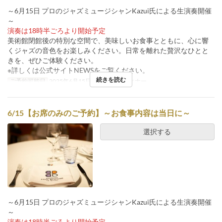
～6月15日 プロのジャズミュージシャンKazui氏による生演奏開催
～
演奏は18時半ごろより開始予定
美術館閉館後の特別な空間で、美味しいお食事とともに、心に響
くジャズの音色をお楽しみください。日常を離れた贅沢なひとと
きを、ぜひご体験ください。
※詳しくは公式サイトNEWSをご覧ください。
続きを読む
ご予約可能日
2025年6月15日
食事時間
ディナー
6/15【お席のみのご予約】～お食事内容は当日に～
選択する
～6月15日 プロのジャズミュージシャンKazui氏による生演奏開催
～
演奏は18時半ごろより開始予定