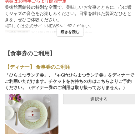
演奏は18時半ごろより開始予定
美術館閉館後の特別な空間で、美味しいお食事とともに、心に響
くジャズの音色をお楽しみください。日常を離れた贅沢なひとと
きを、ぜひご体験ください。
※詳しくは公式サイトNEWSをご覧ください。
続きを読む
ご予約可能日
2025年6月15日
食事時間
ディナー
【食事券のご利用】
【ディナー】 食事券のご利用
「ひらまつランチ券」、「e-Giftひらまつランチ券」をディナーで
ご利用いただけます。チケットをお持ちの方はこちらよりご予約
ください。（ディナー券のご利用は取り扱っておりません。）
選択する