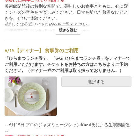
美術館閉館後の特別な空間で、美味しいお食事とともに、心に響
くジャズの音色をお楽しみください。日常を離れた贅沢なひとと
きを、ぜひご体験ください。
※詳しくは公式サイトNEWSをご覧ください。
続きを読む
ご予約可能日
2025年6月15日
食事時間
ディナー
6/15【ディナー】 食事券のご利用
「ひらまつランチ券」、「e-Giftひらまつランチ券」をディナーで
ご利用いただけます。チケットをお持ちの方はこちらよりご予約
ください。（ディナー券のご利用は取り扱っておりません。）
選択する
～6月15日 プロのジャズミュージシャンKazui氏による生演奏開催
～