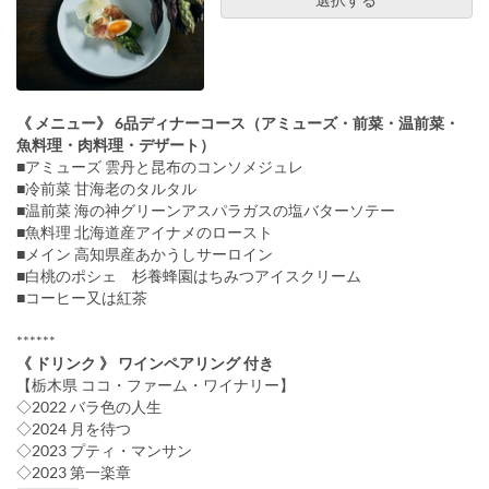
《 メニュー》 6品ディナーコース（アミューズ・前菜・温前菜・
魚料理・肉料理・デザート）
■アミューズ 雲丹と昆布のコンソメジュレ
■冷前菜 甘海老のタルタル
■温前菜 海の神グリーンアスパラガスの塩バターソテー
■魚料理 北海道産アイナメのロースト
■メイン 高知県産あかうしサーロイン
■白桃のポシェ 杉養蜂園はちみつアイスクリーム
■コーヒー又は紅茶
******
《 ドリンク 》 ワインペアリング 付き
【栃木県 ココ・ファーム・ワイナリー】
◇2022 バラ色の人生
◇2024 月を待つ
◇2023 プティ・マンサン
◇2023 第一楽章