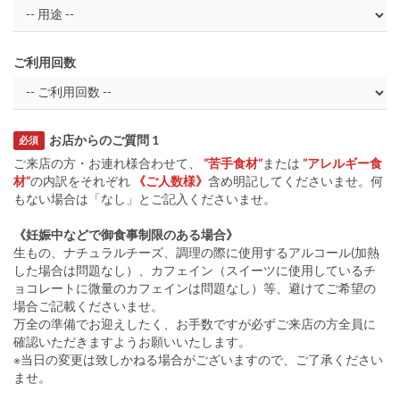
ご利用回数
お店からのご質問 1
必須
ご来店の方・お連れ様合わせて、
”苦手食材”
または
”アレルギー食
材”
の内訳をそれぞれ
《ご人数様》
含め明記してくださいませ。何
もない場合は「なし」とご記入くださいませ。
《妊娠中などで御食事制限のある場合》
生もの、ナチュラルチーズ、調理の際に使用するアルコール(加熱
した場合は問題なし）、カフェイン（スイーツに使用しているチ
ョコレートに微量のカフェインは問題なし）等、避けてご希望の
場合ご記載くださいませ。
万全の準備でお迎えしたく、お手数ですが必ずご来店の方全員に
確認いただきますようお願いいたします。
※当日の変更は致しかねる場合がございますので、ご了承ください
ませ。