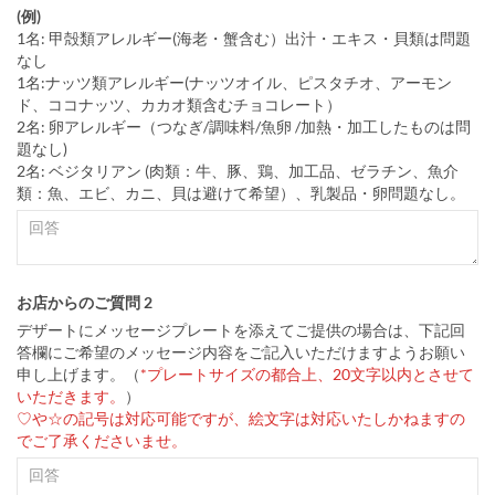
(例)
1名: 甲殻類アレルギー(海老・蟹含む）出汁・エキス・貝類は問題
なし
1名:ナッツ類アレルギー(ナッツオイル、ピスタチオ、アーモン
ド、ココナッツ、カカオ類含むチョコレート）
2名: 卵アレルギー（つなぎ/調味料/魚卵 /加熱・加工したものは問
題なし)
2名: ベジタリアン (肉類：牛、豚、鶏、加工品、ゼラチン、魚介
類：魚、エビ、カニ、貝は避けて希望）、乳製品・卵問題なし。
お店からのご質問 2
デザートにメッセージプレートを添えてご提供の場合は、下記回
答欄にご希望のメッセージ内容をご記入いただけますようお願い
申し上げます。（
*プレートサイズの都合上、20文字以内とさせて
いただきます。
）
♡や☆の記号は対応可能ですが、絵文字は対応いたしかねますの
でご了承くださいませ。