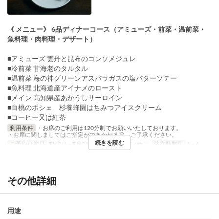
《 メニュー》 6品ディナーコース（アミューズ・前菜・温前菜・
魚料理・肉料理・デザート）
■アミューズ 雲丹と昆布のコンソメジュレ
■冷前菜 甘海老のタルタル
■温前菜 海の神グリーンアスパラガスの塩バターソテー
■魚料理 北海道産アイナメのロースト
■メイン 高知県産あかうしサーロイン
■白桃のポシェ 杉養蜂園はちみつアイスクリーム
■コーヒー又は紅茶
利用条件
・お席のご利用は120分制でお願いいたしております。
・お席に関しましてはご指定ができかねる旨、ご了承ください。
続きを読む
ご予約可能日
7月2日 ~ 7月31日
食事時間
ディナー
注文数制限
1 ~ 4
その他詳細
用途