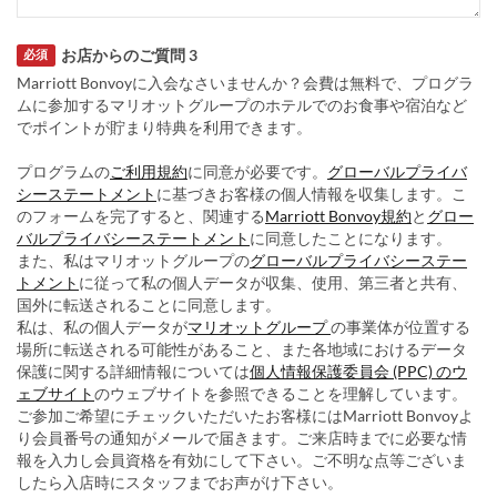
お店からのご質問 3
必須
Marriott Bonvoyに入会なさいませんか？会費は無料で、プログラ
ムに参加するマリオットグループのホテルでのお食事や宿泊など
でポイントが貯まり特典を利用できます。
プログラムの
ご利用規約
に同意が必要です。
グローバルプライバ
シーステートメント
に基づきお客様の個人情報を収集します。こ
のフォームを完了すると、関連する
Marriott Bonvoy規約
と
グロー
バルプライバシーステートメント
に同意したことになります。
また、私はマリオットグループの
グローバルプライバシーステー
トメント
に従って私の個人データが収集、使用、第三者と共有、
国外に転送されることに同意します。
私は、私の個人データが
マリオットグループ
の事業体が位置する
場所に転送される可能性があること、また各地域におけるデータ
保護に関する詳細情報については
個人情報保護委員会 (PPC) のウ
ェブサイト
のウェブサイトを参照できることを理解しています。
ご参加ご希望にチェックいただいたお客様にはMarriott Bonvoyよ
り会員番号の通知がメールで届きます。ご来店時までに必要な情
報を入力し会員資格を有効にして下さい。ご不明な点等ございま
したら入店時にスタッフまでお声がけ下さい。