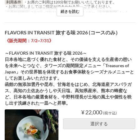
利用条件
・お席のご利用は120分制でお願いいたしております。
・お席に関しましてはご指定ができかねる旨、ご了承ください。
続きを読む
ご予約可能日
7月2日 ~ 7月31日
食事時間
ディナー
注文数制限
1 ~ 4
FLAVORS IN TRANSIT 旅する味 2026 (コースのみ）
《販売期間：7/2~7/31》
～FLAVORS IN TRANSIT 旅する味 2026～
日本各地に息づく優れた食材と、その価値を支える生産者の想い
を未来へとつなぐ、タワーズの期間限定メニュー「Treasures of
Japan」その世界観を体現するお食事体験をシーズナルメニューと
してお楽しみいただけます。
函館の無添加雲丹や昆布、甘海老をはじめ、北海道産アスパラガ
ス、高知の土佐あかうしや天日塩、高知県産米、熊本の蜂蜜な
ど、日本各地の厳選食材を、中野料理長が土地の風土や個性を映
し出す洗練された一皿へと昇華。
¥ 22,000
(税サ込)
選択する