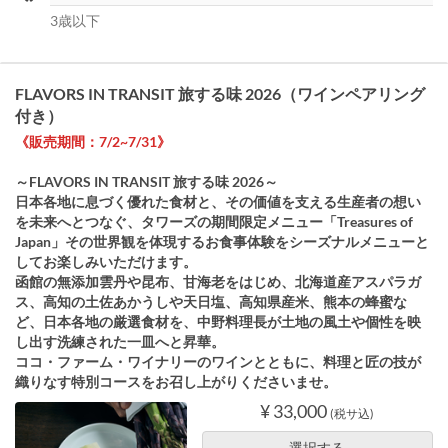
3歳以下
FLAVORS IN TRANSIT 旅する味 2026（ワインペアリング
付き）
《販売期間：7/2~7/31》
～FLAVORS IN TRANSIT 旅する味 2026～
日本各地に息づく優れた食材と、その価値を支える生産者の想い
を未来へとつなぐ、タワーズの期間限定メニュー「Treasures of
Japan」その世界観を体現するお食事体験をシーズナルメニューと
してお楽しみいただけます。
函館の無添加雲丹や昆布、甘海老をはじめ、北海道産アスパラガ
ス、高知の土佐あかうしや天日塩、高知県産米、熊本の蜂蜜な
ど、日本各地の厳選食材を、中野料理長が土地の風土や個性を映
し出す洗練された一皿へと昇華。
ココ・ファーム・ワイナリーのワインとともに、料理と匠の技が
織りなす特別コースをお召し上がりくださいませ。
¥ 33,000
(税サ込)
選択する