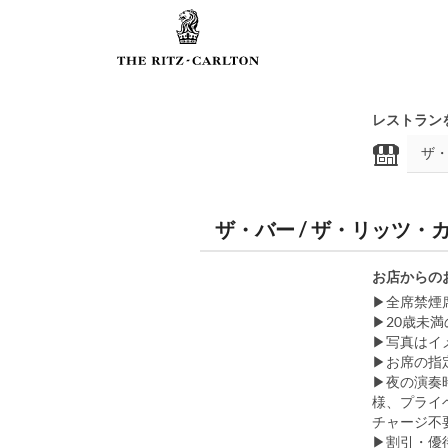
レストラン
ザ・バー / ザ・リッツ
お店からの
▶全席禁煙
▶20歳未満
▶写真はイ
▶お席の指
▶夜の演奏
様、プライ
チャージ不
▶割引・優