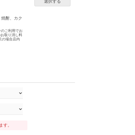
選択する
、焼酎、カク
分のご利用でお
のお取り消し料
天の場合店内
ります。