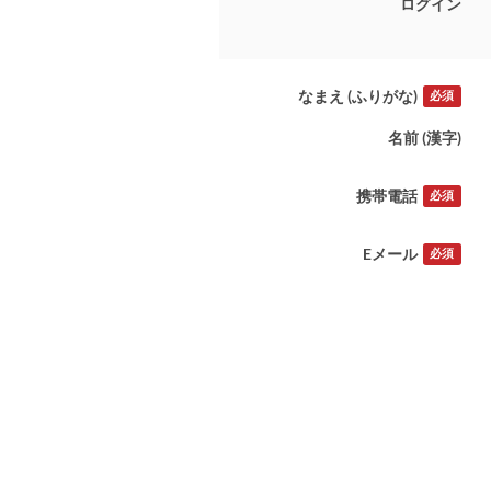
ログイン
なまえ (ふりがな)
必須
名前 (漢字)
携帯電話
必須
Eメール
必須