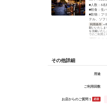
■人数：6名
■軽食：生
■飲物：フ
テル、ソフ
利用条件
※
願いいたしま
を頂戴いたし
でのご利用と
曜日
月, 火, 
その他詳細
用途
ご利用回数
お店からのご質問 1
必須