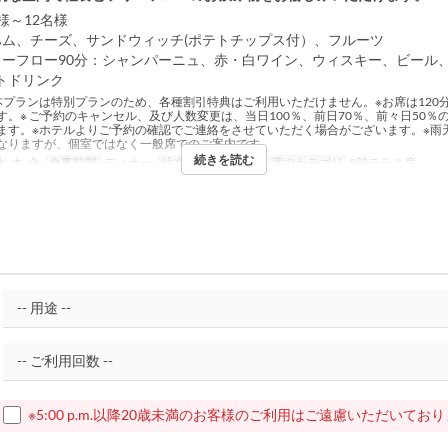
様～12名様
ハム、チーズ、サンドウィッチ(ポテトチップス付）、フルーツ
リーフロー90分：シャンパーニュ、赤・白ワイン、ウィスキー、ビール
トドリンク
本プランは特別プランのため、各種割引特典はご利用いただけません。※お席は120
す。※ ご予約のキャンセル、及び人数変更は、当日100％、前日70％、前々日50％
ます。※ホテルよりご予約の確認でご連絡をさせていただく場合がございます。※雨
なりますが、個室ではなく一般席でのご案内です。
続きを読む
水, 木, 金
食事時間
ディナー
注文数制限
6 ~ 12
席のカテゴリ
5階テラス席
※5:00 p.m.以降20歳未満のお客様のご利用はご遠慮いただいてお