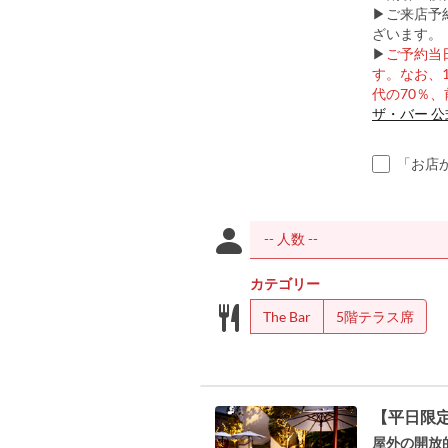
▶ご来店予
ざいます。
▶
ご予約当
す。なお、
代の70％
ザ・バー 公
「お店
カテゴリー
The Bar
5階テラス席
【平日限定
屋外の開放