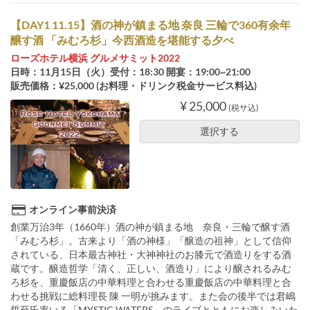
【DAY1 11.15】酒の神が鎮まる地 奈良 三輪で360有余年
醸す酒 「みむろ杉」今西酒造を堪能する夕べ
ローズホテル横浜 グルメサミット2022
日時：11月15日（火）受付：18:30 開宴：19:00~21:00
販売価格：¥25,000 (お料理・ドリンク税金サービス料込)
¥ 25,000
(税サ込)
選択する
オンライン事前決済
創業万治3年（1660年）酒の神が鎮まる地 奈良・三輪で醸す酒
「みむろ杉」。古来より「酒の神様」「醸造の祖神」として信仰
されている、日本最古神社・大神神社のお膝元で酒造りをする酒
蔵です。醸造哲学「清く、正しい、酒造り」により醸されるみむ
ろ杉を、重慶飯店の中華料理と合わせる重慶飯店の中華料理と合
わせる挑戦に総料理長 陳 一明が挑みます。また会の後半では君嶋
哲至氏率いる「MYSTIC WATERS」のライブとともにお楽しみいた