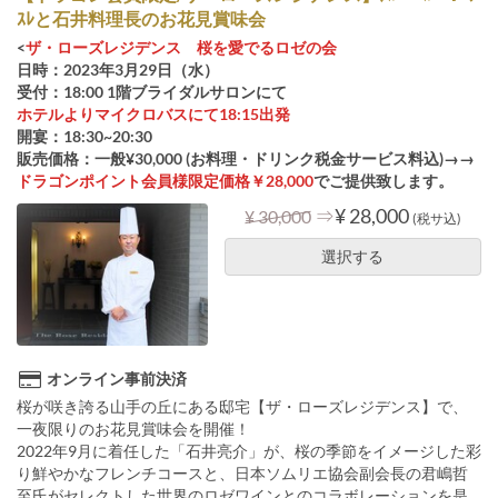
ｽﾚと石井料理長のお花見賞味会
<
ザ・ローズレジデンス 桜を愛でるロゼの会
日時：2023年3月29日（水）
受付：18:00 1階ブライダルサロンにて
ホテルよりマイクロバスにて18:15出発
開宴：18:30~20:30
販売価格：一般¥30,000 (お料理・ドリンク税金サービス料込)→→
ドラゴンポイント会員様限定価格￥28,000
でご提供致します。
⇒
¥ 28,000
¥ 30,000
(税サ込)
選択する
オンライン事前決済
桜が咲き誇る山手の丘にある邸宅【ザ・ローズレジデンス】で、
一夜限りのお花見賞味会を開催！
2022年9月に着任した「石井亮介」が、桜の季節をイメージした彩
り鮮やかなフレンチコースと、日本ソムリエ協会副会長の君嶋哲
至氏がセレクトした世界のロゼワインとのコラボレーションを是