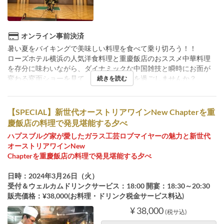
オンライン事前決済
暑い夏をバイキングで美味しい料理を食べて乗り切ろう！！
ローズホテル横浜の人気洋食料理と重慶飯店のおススメ中華料理
を存分に味わいながら、ダイナミックな中国雑技と瞬時にお面が
変わる変面ショーを見て、楽しい夏休みを過ごしませんか？
続きを読む
【SPECIAL】新世代オーストリアワインNew Chapterを重
慶飯店の料理で発見堪能する夕べ
ハプスブルグ家が愛したガラス工芸ロブマイヤーの魅力と新世代
オーストリアワインNew
Chapterを重慶飯店の料理で発見堪能する夕べ
日時：2024年3月26日（火）
受付＆ウェルカムドリンクサービス：18:00 開宴：18:30～20:30
販売価格：¥38,000(お料理・ドリンク税金サービス料込)
¥ 38,000
(税サ込)