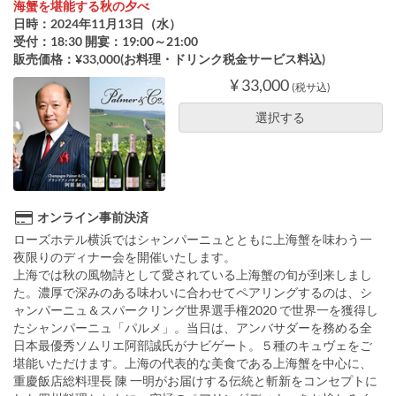
海蟹を堪能する秋の夕べ
日時：2024年11月13日（水）
受付：18:30 開宴：19:00～21:00
販売価格：¥33,000(お料理・ドリンク税金サービス料込)
¥ 33,000
(税サ込)
選択する
オンライン事前決済
ローズホテル横浜ではシャンパーニュとともに上海蟹を味わう一
夜限りのディナー会を開催いたします。
上海では秋の風物詩として愛されている上海蟹の旬が到来しまし
た。濃厚で深みのある味わいに合わせてペアリングするのは、シ
ャンパーニュ＆スパークリング世界選手権2020 で世界一を獲得し
たシャンパーニュ「パルメ」。当日は、アンバサダーを務める全
日本最優秀ソムリエ阿部誠氏がナビゲート。５種のキュヴェをご
堪能いただけます。上海の代表的な美食である上海蟹を中心に、
重慶飯店総料理長 陳 一明がお届けする伝統と斬新をコンセプトに