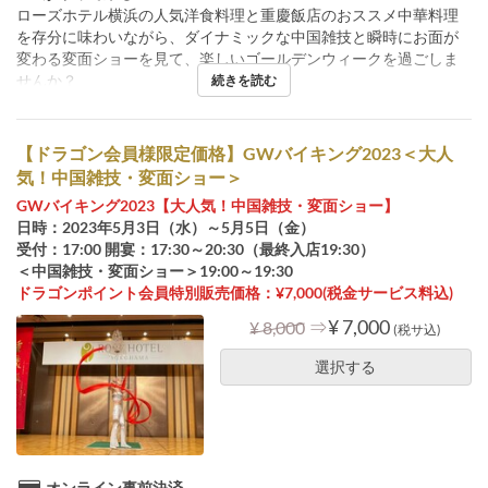
ローズホテル横浜の人気洋食料理と重慶飯店のおススメ中華料理
を存分に味わいながら、ダイナミックな中国雑技と瞬時にお面が
変わる変面ショーを見て、楽しいゴールデンウィークを過ごしま
せんか？
続きを読む
【ドラゴン会員様限定価格】GWバイキング2023＜大人
気！中国雑技・変面ショー＞
GWバイキング2023【大人気！中国雑技・変面ショー】
日時：2023年5月3日（水）～5月5日（金）
受付：17:00 開宴：17:30～20:30（最終入店19:30）
＜中国雑技・変面ショー＞19:00～19:30
ドラゴンポイント会員特別販売価格：¥7,000(税金サービス料込)
⇒
¥ 7,000
¥ 8,000
(税サ込)
選択する
オンライン事前決済