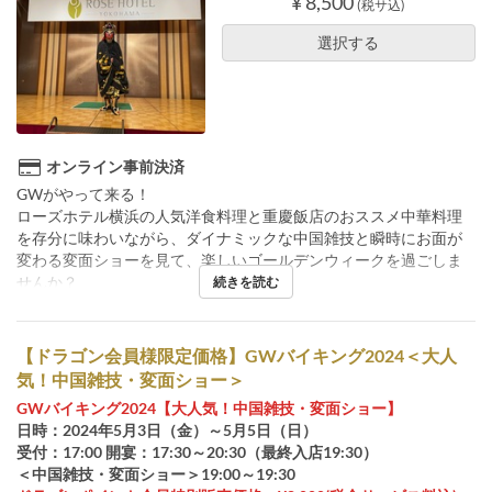
¥ 8,500
(税サ込)
選択する
オンライン事前決済
GWがやって来る！
ローズホテル横浜の人気洋食料理と重慶飯店のおススメ中華料理
を存分に味わいながら、ダイナミックな中国雑技と瞬時にお面が
変わる変面ショーを見て、楽しいゴールデンウィークを過ごしま
せんか？
続きを読む
【ドラゴン会員様限定価格】GWバイキング2024＜大人
気！中国雑技・変面ショー＞
GWバイキング2024【大人気！中国雑技・変面ショー】
日時：2024年5月3日（金）～5月5日（日）
受付：17:00 開宴：17:30～20:30（最終入店19:30）
＜中国雑技・変面ショー＞19:00～19:30