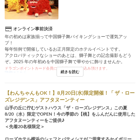
オンライン事前決済
年の初めは家族揃って中国獅子舞バイキングショーで運気アッ
プ！
毎年恒例で開催しているお正月限定のホテルイベントです。
アクロバティックなショーのあとは、獅子舞との記念撮影もどう
ぞ。2025 年の年初めを中国獅子舞で華やかに飾りませんか。
ドラゴンポイントカード会員には当日でもお申込み頂けます。
続きを読む
詳細はこちら
【わんちゃんもOK！】8月20日(水)限定開催！「 ザ・ロー
ズレジデンス」アフタヌーンティー
山手の丘に佇むゲストハウス「ザ・ローズレジデンス」この夏
8/20（水）限定でOPEN！今の季節の【桃】をふんだんに使用した
アフタヌーンティーをご提供♪
＜先着20名様限定＞
ローズホテル横浜のシェフとパティシエがご用意するセイボリー