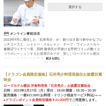
選択する
オンライン事前決済
2022年9月に着任した「石井亮介」が、創り出す彩り鮮やかなフレ
ンチコースと、シャトー・メルシャン チーフ・ワインメーカー
兼勝沼ワイナリー長 田村 隆幸氏が手掛ける甲州ワインの数々と
コラボレーションするお披露目会です。新しいローズホテル横浜
のフレンチスタイルを是非お楽しみ下さい。
続きを読む
【ドラゴン会員限定価格】石井亮介料理長就任お披露目賞
味会
ローズホテル横浜 洋食料理長「石井亮介」お披露目賞味会
日時：2023年2月27日（月）受付：18:00 開宴：18:30～20:30
販売価格：一般¥27,000 (お料理・ドリンク税金サービス料込)→→
※ドラゴンポイント会員特別価格￥25,000円
でご用意致します。