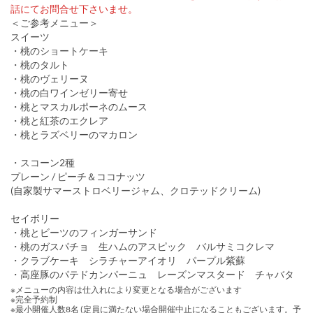
話にてお問合せ下さいませ。
＜ご参考メニュー＞
スイーツ
・桃のショートケーキ
・桃のタルト
・桃のヴェリーヌ
・桃の白ワインゼリー寄せ
・桃とマスカルポーネのムース
・桃と紅茶のエクレア
・桃とラズベリーのマカロン
・スコーン2種
プレーン / ピーチ＆ココナッツ
(自家製サマーストロベリージャム、クロテッドクリーム)
セイボリー
・桃とビーツのフィンガーサンド
・桃のガスパチョ 生ハムのアスピック バルサミコクレマ
・クラブケーキ シラチャーアイオリ パープル紫蘇
・高座豚のパテドカンパーニュ レーズンマスタード チャバタ
※メニューの内容は仕入れにより変更となる場合がございます
※完全予約制
※最小開催人数8名 (定員に満たない場合開催中止になることもございます。予