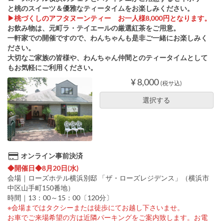
と桃のスイーツ＆優雅なティータイムをお楽しみください。
▶桃づくしのアフタヌーンティー お一人様8,000円となります。
お飲み物は、元町ラ・テイエールの厳選紅茶をご用意。
一軒家での開催ですので、わんちゃんも是非ご一緒にお楽しみく
ださい。
大切なご家族の皆様や、わんちゃん仲間とのティータイムとして
もお気軽にご利用ください。
¥ 8,000
(税サ込)
選択する
オンライン事前決済
◆開催日◆8月20日(水)
会場｜ローズホテル横浜別邸 「ザ・ローズレジデンス」（横浜市
中区山手町150番地）
時間｜13：00～15：00〔120分〕
※会場まではタクシーまたは徒歩にてお越し下さいませ。
お車でご来場希望の方は近隣パーキングをご案内致します。お電