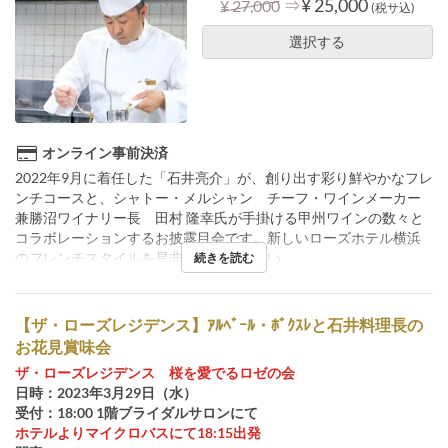
⇒
¥ 25,000
¥ 27,000
(税サ込)
選択する
オンライン事前決済
2022年9月に着任した「石井亮介」が、創り出す彩り鮮やかなフレ
ンチコースと、シャトー・メルシャン チーフ・ワインメーカー
兼勝沼ワイナリー長 田村 隆幸氏が手掛ける甲州ワインの数々と
コラボレーションするお披露目会です。新しいローズホテル横浜
のフレンチスタイルを是非お楽しみ下さい。
続きを読む
【ザ・ローズレジデンス】ｱﾙﾍﾞｰﾙ・ﾎﾞｸｽﾚと石井料理長の
お花見賞味会
ザ・ローズレジデンス 桜を愛でるロゼの会
日時：2023年3月29日（水）
受付：18:00 1階ブライダルサロンにて
ホテルよりマイクロバスにて18:15出発