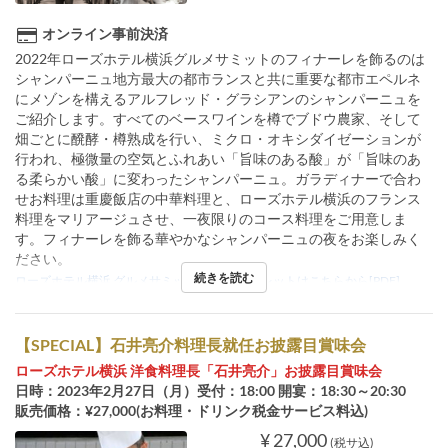
オンライン事前決済
2022年ローズホテル横浜グルメサミットのフィナーレを飾るのは
シャンパーニュ地方最大の都市ランスと共に重要な都市エペルネ
にメゾンを構えるアルフレッド・グラシアンのシャンパーニュを
ご紹介します。すべてのベースワインを樽でブドウ農家、そして
畑ごとに醗酵・樽熟成を行い、ミクロ・オキシダイゼーションが
行われ、極微量の空気とふれあい「旨味のある酸」が「旨味のあ
る柔らかい酸」に変わったシャンパーニュ。ガラディナーで合わ
せお料理は重慶飯店の中華料理と、ローズホテル横浜のフランス
料理をマリアージュさせ、一夜限りのコース料理をご用意しま
す。フィナーレを飾る華やかなシャンパーニュの夜をお楽しみく
ださい。
続きを読む
ローズホテル横浜 グルメサミット2022パンフレットはこちらから[PDF]
【SPECIAL】石井亮介料理長就任お披露目賞味会
ローズホテル横浜 洋食料理長「石井亮介」お披露目賞味会
日時：2023年2月27日（月）受付：18:00 開宴：18:30～20:30
販売価格：¥27,000(お料理・ドリンク税金サービス料込)
¥ 27,000
(税サ込)