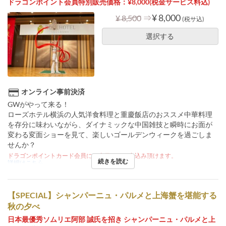
ドラゴンポイント会員特別販売価格：¥8,000(税金サービス料込)
⇒
¥ 8,000
¥ 8,500
(税サ込)
選択する
オンライン事前決済
GWがやって来る！
ローズホテル横浜の人気洋食料理と重慶飯店のおススメ中華料理
を存分に味わいながら、ダイナミックな中国雑技と瞬時にお面が
変わる変面ショーを見て、楽しいゴールデンウィークを過ごしま
せんか？
ドラゴンポイントカード会員には当日でもお申込み頂けます。
続きを読む
詳細はこちら
【SPECIAL】シャンパーニュ・パルメと上海蟹を堪能する
秋の夕べ
日本最優秀ソムリエ阿部 誠氏を招き シャンパーニュ・パルメと上