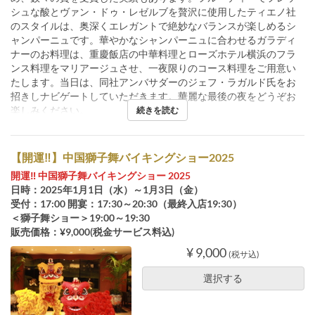
シュな酸とヴァン・ドゥ・レゼルブを贅沢に使用したティエノ社
のスタイルは、奥深くエレガントで絶妙なバランスが楽しめるシ
ャンパーニュです。華やかなシャンパーニュに合わせるガラディ
ナーのお料理は、重慶飯店の中華料理とローズホテル横浜のフラ
ンス料理をマリアージュさせ、一夜限りのコース料理をご用意い
たします。当日は、同社アンバサダーのジェフ・ラガルド氏をお
招きしナビゲートしていただきます。華麗な最後の夜をどうぞお
楽しみください。
続きを読む
【開運‼】中国獅子舞バイキングショー2025
開運‼ 中国獅子舞バイキングショー 2025
日時：2025年1月1日（水）～1月3日（金）
受付：17:00 開宴：17:30～20:30（最終入店19:30）
＜獅子舞ショー＞19:00～19:30
販売価格：¥9,000(税金サービス料込)
¥ 9,000
(税サ込)
選択する