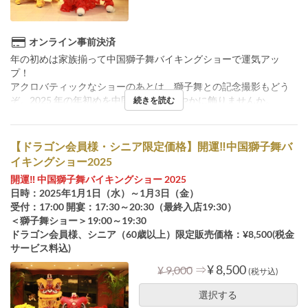
オンライン事前決済
年の初めは家族揃って中国獅子舞バイキングショーで運気アッ
プ！
アクロバティックなショーのあとは、獅子舞との記念撮影もどう
ぞ。2025 年の年初めを中国獅子舞で華やかに飾りませんか。
続きを読む
【ドラゴン会員様・シニア限定価格】開運‼中国獅子舞バ
イキングショー2025
開運‼ 中国獅子舞バイキングショー 2025
日時：2025年1月1日（水）～1月3日（金）
受付：17:00 開宴：17:30～20:30（最終入店19:30）
＜獅子舞ショー＞19:00～19:30
ドラゴン会員様、シニア（60歳以上）限定販売価格：¥8,500(税金
サービス料込)
⇒
¥ 8,500
¥ 9,000
(税サ込)
選択する