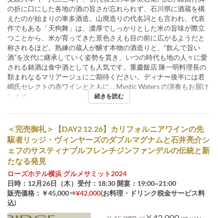
の折に口にした各地の酒の旨さが忘れられず、石川県に酒蔵を構
えたのが始まりの車多酒造。山廃造りの代名詞とも言われ、代表
作でもある「天狗舞」は、濃厚でしっかりとした米の旨味が際立
つことから、米が育ってきた景色さえも目の前に広がるようだと
称されるほど。熟練の蔵人が醸す本物の酒造りと、“飲んで旨い
酒”を次代に継承していく姿勢を貫き、いつの時代も地の人々に愛
される銘酒は食中酒としても人気です。重慶飯店 陳一明料理長の
類まれなるマリアージュにご期待ください。ディナー後半には君
嶋氏セレクトの赤ワインとともに、Mystic Waters の演奏もお届け
します。
続きを読む
＜完売御礼＞【DAY2 12.26】カリフォルニアワインの先
駆者リッジ・ヴィンヤーズのダブルマグナムと石井亮介シ
ェフのサスティナブルフレンチジンファンデルの伝統と新
たなる発見
ローズホテル横浜 グルメサミット2024
日時：12月26日（木）受付：18:30 開宴：19:00~21:00
販売価格：￥45,000⇒
¥42,000
(お料理・ドリンク税金サービス料
込)
⇒
¥ 42,000