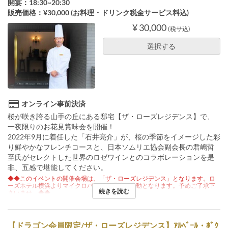
開宴：18:30~20:30
販売価格：¥30,000 (お料理・ドリンク税金サービス料込)
¥ 30,000
(税サ込)
選択する
オンライン事前決済
桜が咲き誇る山手の丘にある邸宅【ザ・ローズレジデンス】で、
一夜限りのお花見賞味会を開催！
2022年9月に着任した「石井亮介」が、桜の季節をイメージした彩
り鮮やかなフレンチコースと、日本ソムリエ協会副会長の君嶋哲
至氏がセレクトした世界のロゼワインとのコラボレーションを是
非、五感で堪能してください。
◆◆このイベントの開催会場は、「ザ・ローズレジデンス」となります。ロ
ーズホテル横浜よりマイクロバスにて現地へ移動となります。予めご了承下
続きを読む
さいませ。◆◆
【ドラゴン会員限定/ザ・ローズレジデンス】ｱﾙﾍﾞｰﾙ・ﾎﾞｸ