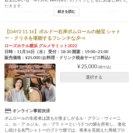
だきます。
続きを読む
ローズホテル横浜 グルメサミット2022パンフレットはこちらから[PDF]
【DAY2 11.16】ボルドー右岸ポムロールの秘宝 シャト
ー・クリネを堪能するフレンチな夕べ
ローズホテル横浜 グルメサミット2022
日時：11月16日（水） 受付：18:30 開宴：19:00~21:00
販売価格：¥25,000 (お料理・ドリンク税金サービス料込)
¥ 25,000
(税サ込)
選択する
オンライン事前決済
ポムロールの生産者は誰もが羨ましがるル・グラン・ヴィーニ
ュ、ル・ア ルジル、ル・プラ トーという3 つの畑を所有し、進化
し続ける名門シャトーのブドウ畑では、将来を見据えた再植プロ