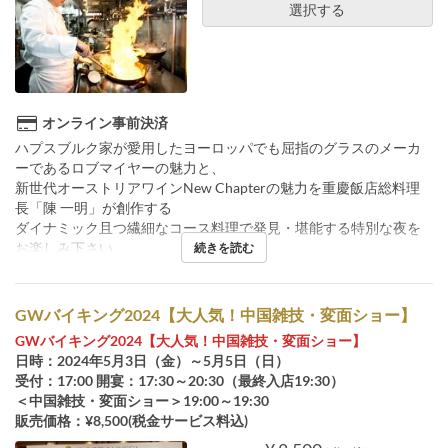
選択する
オンライン事前決済
ハプスブルク家が愛用したヨーロッパでも屈指のグラスのメーカ
ーであるロブマイヤーの魅力と、
新世代オーストリアワインNew Chapterの魅力を重慶飯店総料理
長「陳 一明」が創作する
ダイナミック且つ繊細なコース料理で発見・堪能する特別な夜を
お楽しみ下さい。
続きを読む
GWバイキング2024【大人気！中国雑技・変面ショー】
GWバイキング2024【大人気！中国雑技・変面ショー】
日時：2024年5月3日（金）～5月5日（日）
受付：17:00 開宴：17:30～20:30（最終入店19:30）
＜中国雑技・変面ショー＞19:00～19:30
販売価格：¥8,500(税金サービス料込)