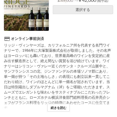
¥ 45,000
(税サ込)
選択する
オンライン事前決済
リッジ・ヴィンヤーズは、カリフォルニア州を代表する名門ワイ
ナリーで、1986年に大塚製薬株式会社が取得しました。その名声
はヨーロッパにも轟いており、世界最高峰のワインを安定的に産
み出す醸造所として、絶え間ない賞賛を浴び続けています。ワイ
ナリーはシリコン・ヴァレー近くのサンタ・クルーズ山脈中と、
サンフランシスコの北、ジンファンデルの本場ソノマ郡にあり、
単一畑が持つ「その土地らしさ」の表現にも創立以来一貫してこ
だわり続け、ワインのほとんどに単一畑名が冠されています。当
日は特別蔵出しダブルマグナム（3ℓ）をご堪能いただきます。ス
ムーズでエレガントな味わいをサスティナブルにこだわったフレ
ンチとともに。ローズホテル横浜洋食部門総料理長の石井亮介シ
ェフがフランス料理をリッジの特徴にあわせたコースに仕立てま
す。
続きを読む