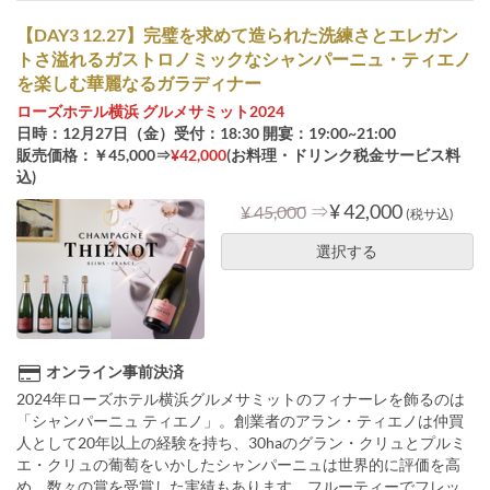
【DAY3 12.27】完璧を求めて造られた洗練さとエレガン
トさ溢れるガストロノミックなシャンパーニュ・ティエノ
を楽しむ華麗なるガラディナー
ローズホテル横浜 グルメサミット2024
日時：12月27日（金）受付：18:30 開宴：19:00~21:00
販売価格：￥45,000⇒
¥42,000
(お料理・ドリンク税金サービス料
込)
⇒
¥ 42,000
¥ 45,000
(税サ込)
選択する
オンライン事前決済
2024年ローズホテル横浜グルメサミットのフィナーレを飾るのは
「シャンパーニュ ティエノ」。創業者のアラン・ティエノは仲買
人として20年以上の経験を持ち、30haのグラン・クリュとプルミ
エ・クリュの葡萄をいかしたシャンパーニュは世界的に評価を高
め、数々の賞を受賞した実績もあります。フルーティーでフレッ