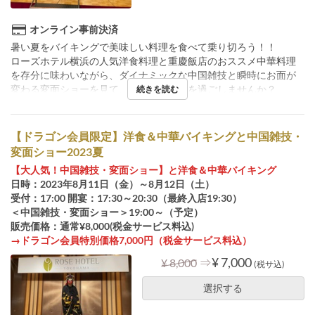
オンライン事前決済
暑い夏をバイキングで美味しい料理を食べて乗り切ろう！！
ローズホテル横浜の人気洋食料理と重慶飯店のおススメ中華料理
を存分に味わいながら、ダイナミックな中国雑技と瞬時にお面が
変わる変面ショーを見て、楽しい夏休みを過ごしませんか？
続きを読む
【ドラゴン会員限定】洋食＆中華バイキングと中国雑技・
変面ショー2023夏
【大人気！中国雑技・変面ショー】と洋食＆中華バイキング
日時：2023年8月11日（金）～8月12日（土）
受付：17:00 開宴：17:30～20:30（最終入店19:30）
＜中国雑技・変面ショー＞19:00～（予定）
販売価格：通常¥8,000(税金サービス料込)
→ドラゴン会員特別価格7,000円（税金サービス料込）
⇒
¥ 7,000
¥ 8,000
(税サ込)
選択する