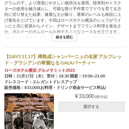
グラムの下、より環境にやさしい栽培法を適用。除草剤やトラク
ターの使用を極力減らし、可能な限り手作業でブドウを育てる方
向に切り替えた結果、健康な土が蘇り、選果のレベルも格段に上
げ進化をとげています。今回はローズホテル横浜のシェフがワイ
ンにと共に前菜からメイン、デザートまでフランス料理を進化さ
せ、ボルドーのポムロールを旅するようなコースを仕立てます。
続きを読む
ローズホテル横浜 グルメサミット2022パンフレットはこちらから[PDF]
【DAY3 11.17】樽熟成シャンパーニュの名家 アルフレッ
ド・グラシアンの華麗なる GALAパーティー
ローズホテル横浜 グルメサミット2022
日時：11月17日（木） 受付：18:30 開宴：19:00~21:00
ドレスコード：エレガントドレスアップ
販売価格：¥33,000(お料理・ドリンク税金サービス料込)
¥ 33,000
(税サ込)
選択する