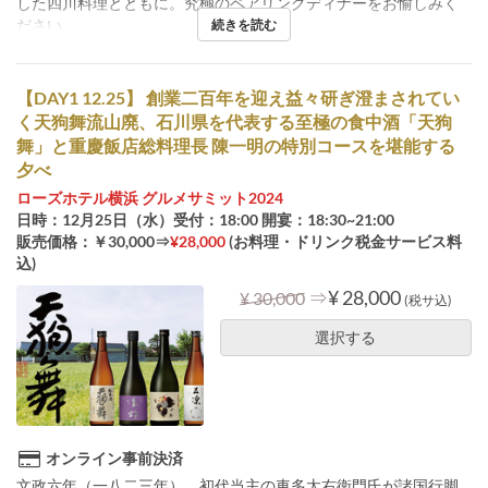
した四川料理とともに。究極のペアリングディナーをお愉しみく
ださい。
続きを読む
【DAY1 12.25】 創業二百年を迎え益々研ぎ澄まされてい
く天狗舞流山廃、石川県を代表する至極の食中酒「天狗
舞」と重慶飯店総料理長 陳一明の特別コースを堪能する
夕べ
ローズホテル横浜 グルメサミット2024
日時：12月25日（水）受付：18:00 開宴：18:30~21:00
販売価格：￥30,000⇒
¥28,000
(お料理・ドリンク税金サービス料
込)
⇒
¥ 28,000
¥ 30,000
(税サ込)
選択する
オンライン事前決済
文政六年（一八二三年）、初代当主の車多太右衛門氏が諸国行脚