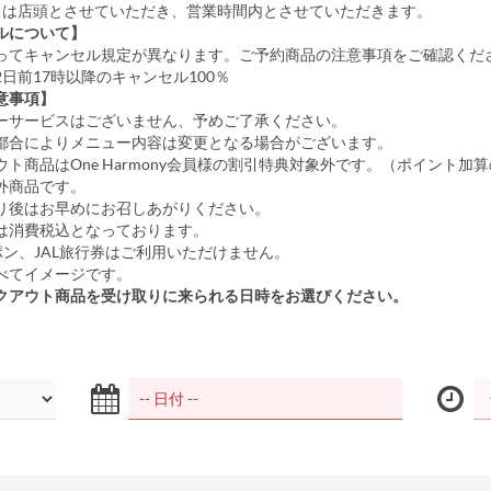
しは店頭とさせていただき、営業時間内とさせていただきます。
ルについて】
ってキャンセル規定が異なります。ご予約商品の注意事項をご確認くだ
日前17時以降のキャンセル100％
意事項】
ーサービスはございません、予めご了承ください。
都合によりメニュー内容は変更となる場合がございます。
ト商品はOne Harmony会員様の割引特典対象外です。（ポイント加
外商品です。
り後はお早めにお召しあがりください。
は消費税込となっております。
ポン、JAL旅行券はご利用いただけません。
べてイメージです。
クアウト商品を受け取りに来られる日時をお選びください。