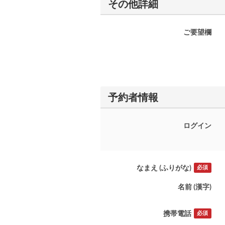
その他詳細
ご要望欄
予約者情報
ログイン
なまえ (ふりがな)
必須
名前 (漢字)
携帯電話
必須