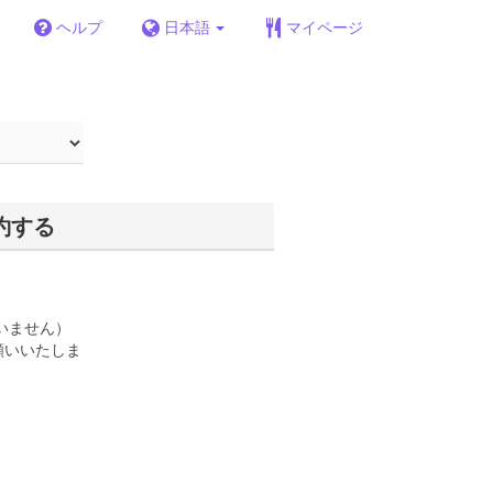
ヘルプ
日本語
マイページ
約する
いません）
願いいたしま