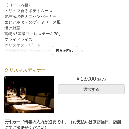
〈コース内容〉
トリュフ香るポテトムース
豊島家名物ミニハンバーガー
エビとホタテのブイヤベース風
焼き野菜
宮崎A5等級フィレステーキ70g
フライドライス
クリスマスデザート
続きを読む
ご予約可能日
2023年12月25日
食事時間
ランチ
クリスマスディナー
¥ 18,000
(税込)
選択する
カード情報の入力が必要です。（お支払いは来店当日、店舗
にてお済ませください）