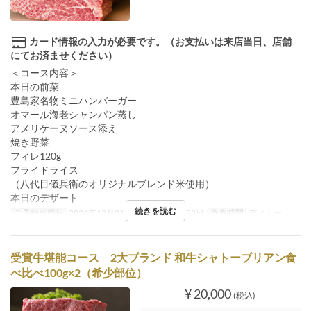
カード情報の入力が必要です。（お支払いは来店当日、店舗
にてお済ませください）
＜コース内容＞
本日の前菜
豊島家名物ミニハンバーガー
オマール海老シャンパン蒸し
アメリケーヌソース添え
焼き野菜
フィレ120g
フライドライス
（八代目儀兵衛のオリジナルブレンド米使用）
本日のデザート
続きを読む
ご予約可能日
2024年12月21日 ~ 2024年12月22日
食事時間
ディナー
受賞牛堪能コース 2大ブランド 和牛シャトーブリアン食
べ比べ100g×2（希少部位）
¥ 20,000
(税込)