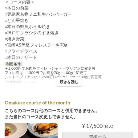
＜コース内容＞
○本日の前菜
○豊島家名物ミニ和牛ハンバーガー
○とん平焼き
○本日の鮮魚ホイル焼き
○神戸牛クラシタのすき焼き
○焼き野菜
○宮崎A5等級フィレステーキ70g
○フライドライス
○本日のデザート
利用条件
＋2,000円でお肉をフィレ→シャトーブリアンに変更可
フィレ肉は＋1500円でお肉を70g→100gに変更可
シャトーブリアンは＋2500円でお肉を70g→100gに変更可
続きを読む
食事時間
ディナー
Omakase course of the month
こちらのコースは他のコースと併用できません。
また当日のコース変更もできません。
¥ 17,500
(税込)
選択する