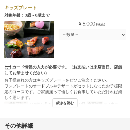
キッズプレート
対象年齢：3歳～8歳まで
¥ 6,000
(税込)
カード情報の入力が必要です。（お支払いは来店当日、店舗
にてお済ませください）
お子様連れの方はキッズプレートをぜひご注文ください。
ワンプレートのオードブルやデザートがセットになったお子様限
定のコースです。ご家族揃って愉しくお食事していただければ嬉
しく思います。
続きを読む
ご予約可能日
2024年12月21日 ~ 2024年12月22日
食事時間
ディナー
その他詳細