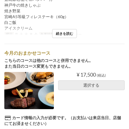
神戸牛の焼きしゃぶ
焼き野菜
宮崎A5等級フィレステーキ（60g）
白ご飯
アイスクリーム
続きを読む
曜日
月, 火, 水, 木, 金
食事時間
ランチ, ディナー
今月のおまかせコース
こちらのコースは他のコースと併用できません。
また当日のコース変更もできません。
¥ 17,500
(税込)
選択する
カード情報の入力が必要です。（お支払いは来店当日、店舗
にてお済ませください）