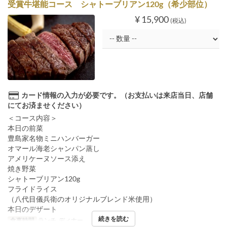
受賞牛堪能コース シャトーブリアン120g（希少部位）
¥ 15,900
(税込)
カード情報の入力が必要です。（お支払いは来店当日、店舗
にてお済ませください）
＜コース内容＞
本日の前菜
豊島家名物ミニハンバーガー
オマール海老シャンパン蒸し
アメリケーヌソース添え
焼き野菜
シャトーブリアン120g
フライドライス
（八代目儀兵衛のオリジナルブレンド米使用）
本日のデザート
続きを読む
食事時間
ランチ, ディナー