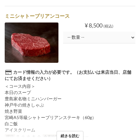
ミニシャトーブリアンコース
¥ 8,500
(税込)
カード情報の入力が必要です。（お支払いは来店当日、店舗
にてお済ませください）
＜コース内容＞
本日のスープ
豊島家名物ミニハンバーガー
神戸牛の焼きしゃぶ
焼き野菜
宮崎A5等級シャトーブリアンステーキ（60g）
白ご飯
アイスクリーム
続きを読む
曜日
月, 火, 水, 木, 金
食事時間
ランチ, ディナー