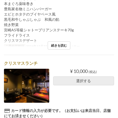
本まぐろ薬味巻き
豊島家名物ミニハンバーガー
エビとホタテのブイヤベース風
黒毛和牛しゃぶしゃぶ 和風の餡
焼き野菜
宮崎A5等級シャトーブリアンステーキ70g
フライドライス
クリスマスデザート
続きを読む
ご予約可能日
2024年12月23日
食事時間
ディナー
クリスマスランチ
¥ 10,000
(税込)
選択する
カード情報の入力が必要です。（お支払いは来店当日、店舗
にてお済ませください）