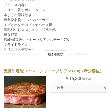
〈コース内容〉
トリュフ香るポテトムース
本まぐろ薬味巻き
豊島家名物ミニハンバーガー
エビとホタテのブイヤベース風
黒毛和牛しゃぶしゃぶ 和風の餡
焼き野菜
宮崎A5等級シャトーブリアンステーキ70g
フライドライス
クリスマスデザート
続きを読む
ご予約可能日
2025年12月23日 ~ 2025年12月25日
食事時間
ディナー
受賞牛堪能コース シャトーブリアン120g（希少部位）
¥ 15,800
(税込)