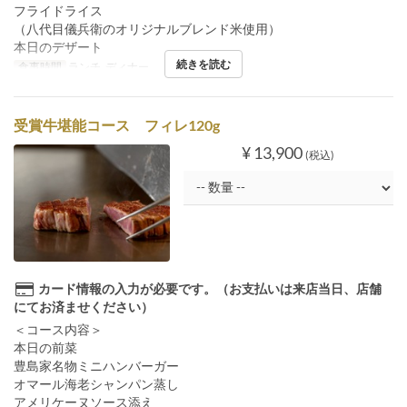
フライドライス
（八代目儀兵衛のオリジナルブレンド米使用）
本日のデザート
続きを読む
食事時間
ランチ, ディナー
受賞牛堪能コース フィレ120g
¥ 13,900
(税込)
カード情報の入力が必要です。（お支払いは来店当日、店舗
にてお済ませください）
＜コース内容＞
本日の前菜
豊島家名物ミニハンバーガー
オマール海老シャンパン蒸し
アメリケーヌソース添え