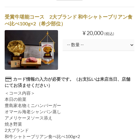
受賞牛堪能コース 2大ブランド 和牛シャトーブリアン食
べ比べ100g×2（希少部位）
¥ 20,000
(税込)
カード情報の入力が必要です。（お支払いは来店当日、店舗
にてお済ませください）
＜コース内容＞
本日の前菜
豊島家名物ミニハンバーガー
オマール海老シャンパン蒸し
アメリケーヌソース添え
焼き野菜
2大ブランド
和牛シャトーブリアン食べ比べ100g×2