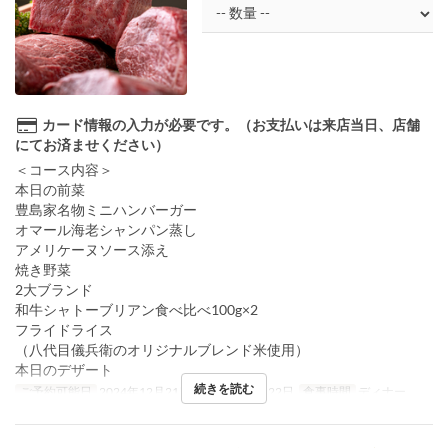
カード情報の入力が必要です。（お支払いは来店当日、店舗
にてお済ませください）
＜コース内容＞
本日の前菜
豊島家名物ミニハンバーガー
オマール海老シャンパン蒸し
アメリケーヌソース添え
焼き野菜
2大ブランド
和牛シャトーブリアン食べ比べ100g×2
フライドライス
（八代目儀兵衛のオリジナルブレンド米使用）
本日のデザート
続きを読む
ご予約可能日
2024年12月21日 ~ 2024年12月22日
食事時間
ディナー