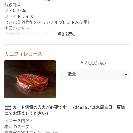
焼き野菜
フィレ120g
フライドライス
（八代目儀兵衛のオリジナルブレンド米使用）
本日のデザート
続きを読む
食事時間
ランチ, ディナー
ミニフィレコース
¥ 7,000
(税込)
カード情報の入力が必要です。（お支払いは来店当日、店舗
にてお済ませください）
＜コース内容＞
本日のスープ
豊島家名物ミニハンバーガー