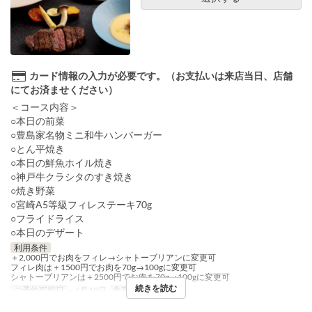
カード情報の入力が必要です。（お支払いは来店当日、店舗
にてお済ませください）
＜コース内容＞
○本日の前菜
○豊島家名物ミニ和牛ハンバーガー
○とん平焼き
○本日の鮮魚ホイル焼き
○神戸牛クラシタのすき焼き
○焼き野菜
○宮崎A5等級フィレステーキ70g
○フライドライス
○本日のデザート
利用条件
＋2,000円でお肉をフィレ→シャトーブリアンに変更可
フィレ肉は＋1500円でお肉を70g→100gに変更可
シャトーブリアンは＋2500円でお肉を70g→100gに変更可
続きを読む
ご予約可能日
~ 6月18日
食事時間
ディナー