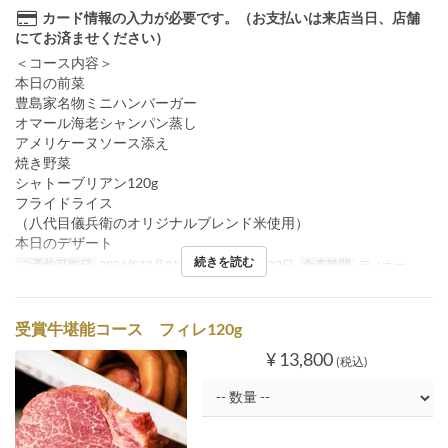
カード情報の入力が必要です。（お支払いは来店当日、店舗
にてお済ませください）
＜コース内容＞
本日の前菜
豊島家名物ミニハンバーガー
オマール海老シャンパン蒸し
アメリケーヌソース添え
焼き野菜
シャトーブリアン120g
フライドライス
（八代目儀兵衛のオリジナルブレンド米使用）
本日のデザート
続きを読む
ご予約可能日
2024年12月21日 ~ 2024年12月22日
食事時間
ディナー
受賞牛堪能コース フィレ120g
¥ 13,800
(税込)