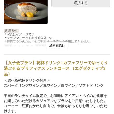
選択する
利用条件
＊写真はイメージです。
＊クラブマリオット割引対象外です。
＊特典プランのため、他の割引き・優待との併用はできません。
続きを読む
曜日
月, 火, 水, 木, 金
食事時間
ランチ
【女子会プラン】乾杯ドリンク+カフェフリーでゆっくり
過ごせる プリフィクスランチコース （エグゼクティブ3
品）
＜選べる乾杯ドリンク付き＞
スパークリングワイン／赤ワイン／白ワイン／ソフトドリンク
平日のランチタイム限定で、お気軽にアイアン・ベイのお食事を
お楽しみいただけるカジュアルなプランをご用意いたしました。
コーヒー・紅茶おかわり自由で、食後もゆっくりお過ごしいただ
けます。