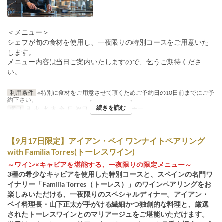
＜メニュー＞
シェフが旬の食材を使用し、一夜限りの特別コースをご用意いた
します。
メニュー内容は当日ご案内いたしますので、乞うご期待くださ
い。
利用条件
※特別に食材をご用意させて頂くためご予約日の10日前までにご予
約下さい。
続きを読む
曜日
月, 火, 水, 木, 金, 日, 祝日
食事時間
ディナー
【9月17日限定】アイアン・ベイ ワンナイトペアリング
with Familia Torres(トーレスワイン)
～ワイン×キャビアを堪能する、一夜限りの限定メニュー～
3種の希少なキャビアを使用した特別コースと、スペインの名門ワ
イナリー「Familia Torres（トーレス）」のワインペアリングをお
楽しみいただける、一夜限りのスペシャルディナー。アイアン・
ベイ料理長・山下正太が手がける繊細かつ独創的な料理と、厳選
されたトーレスワインとのマリアージュをご堪能いただけます。