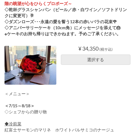
階の眺望が心をひらくプロポーズ～
◇乾杯グラスシャンパン（ビール／赤・白ワイン／ソフトドリン
クに変更可）🥂
◇ダズンローズ･･･永遠の愛を誓う12本の赤いバラの花束🌹
◇アニバーサリーケーキ（10cm角）にメッセージを添えて🎂
※ケーキのお持ち帰りはできかねます。予めご了承ください。
¥ 34,350
(税サ込)
選択する
＜メニュー＞
＜7/15～8/18＞
◇シェフからの贈り物
◆冷前菜
紅富士サーモンのマリネ ホワイトバルサミコのナージュ