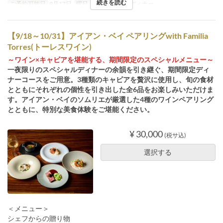
続きを読む
ご予約可能日
9月17日
曜日
木
食事時間
ディナー
【9/18～10/31】アイアン・ベイ ペアリングwith Familia
Torres(トーレスワイン)
～ワイン×キャビアを堪能する、期間限定のスペシャルメニュー～
一夜限りのスペシャルディナーの余韻を引き継ぐ、期間限定ディ
ナーコースをご用意。3種類のキャビアを贅沢に使用し、旬の食材
とともにそれぞれの個性を引き出した全6品をお楽しみいただけま
す。アイアン・ベイのソムリエが厳選した4種のワインペアリング
とともに、特別な美食体験をご堪能ください。
¥ 30,000
(税サ込)
選択する
＜メニュー＞
シェフからの贈り物