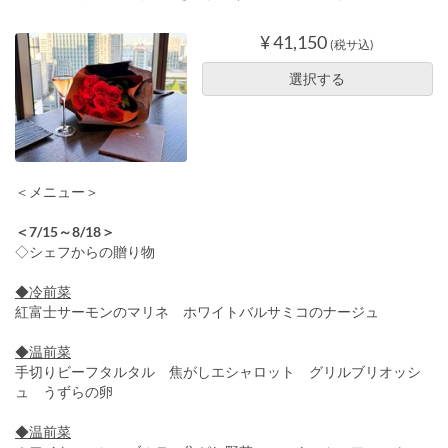
¥ 41,150
(税サ込)
選択する
＜メニュー＞
＜7/15～8/18＞
◇シェフからの贈り物
◆冷前菜
紅富士サーモンのマリネ ホワイトバルサミコのナージュ
◆温前菜
手切りビーフタルタル 焦がしエシャロット グリルブリオッシ
ュ うずらの卵
◆温前菜