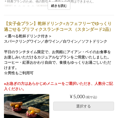
＊特典プランのため、他の割引き・優待との併用はできません。
続きを読む
曜日
月, 火, 水, 木, 金
食事時間
ランチ
【女子会プラン】乾杯ドリンク+カフェフリーでゆっくり
過ごせる プリフィクスランチコース （スタンダード2品）
＜選べる乾杯ドリンク付き＞
スパークリングワイン／赤ワイン／白ワイン／ソフトドリンク
平日のランチタイム限定で、お気軽にアイアン・ベイのお食事を
お楽しみいただけるカジュアルなプランをご用意いたしました。
コーヒー・紅茶おかわり自由で、食後もゆっくりお過ごしいただ
けます。
☆男性もご利用可
※お急ぎの方はあらかじめメニューをご選択いただき、人数分ご記
入ください。
¥ 5,000
(税サ込)
選択する