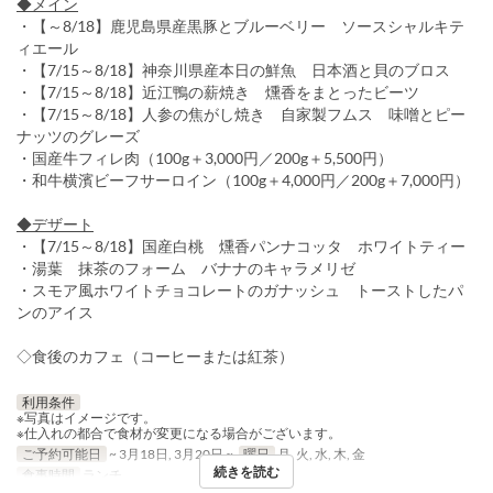
◆メイン
・【～8/18】鹿児島県産黒豚とブルーベリー ソースシャルキテ
ィエール
・【7/15～8/18】神奈川県産本日の鮮魚 日本酒と貝のブロス
・【7/15～8/18】近江鴨の薪焼き 燻香をまとったビーツ
・【7/15～8/18】人参の焦がし焼き 自家製フムス 味噌とピー
ナッツのグレーズ
・国産牛フィレ肉（100g＋3,000円／200g＋5,500円）
・和牛横濱ビーフサーロイン（100g＋4,000円／200g＋7,000円）
◆デザート
・【7/15～8/18】国産白桃 燻香パンナコッタ ホワイトティー
・湯葉 抹茶のフォーム バナナのキャラメリゼ
・スモア風ホワイトチョコレートのガナッシュ トーストしたパ
ンのアイス
◇食後のカフェ（コーヒーまたは紅茶）
利用条件
※写真はイメージです。
※仕入れの都合で食材が変更になる場合がございます。
ご予約可能日
~ 3月18日, 3月20日 ~
曜日
月, 火, 水, 木, 金
続きを読む
食事時間
ランチ