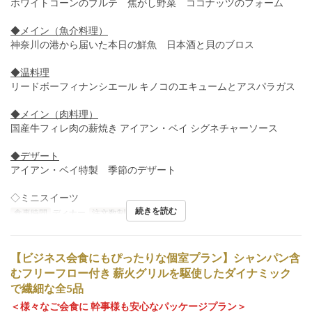
ホワイトコーンのブルテ 焦がし野菜 ココナッツのフォーム
◆メイン（魚介料理）
神奈川の港から届いた本日の鮮魚 日本酒と貝のブロス
◆温料理
リードボーフィナンシエール キノコのエキュームとアスパラガス
◆メイン（肉料理）
国産牛フィレ肉の薪焼き アイアン・ベイ シグネチャーソース
◆デザート
アイアン・ベイ特製 季節のデザート
◇ミニスイーツ
続きを読む
食事時間
ディナー
注文数制限
2 ~ 2
【ビジネス会食にもぴったりな個室プラン】シャンパン含
むフリーフロー付き 薪火グリルを駆使したダイナミック
で繊細な全5品
＜様々なご会食に 幹事様も安心なパッケージプラン＞