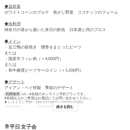
◆温前菜
ホワイトコーンのブルテ 焦がし野菜 ココナッツのフォーム
◆魚料理
神奈川の港から届いた本日の鮮魚 日本酒と貝のブロス
◆メイン
・近江鴨の薪焼き 燻香をまとったビーツ
または
・国産牛フィレ肉（＋4,000円）
または
・和牛横濱ビーフサーロイン（＋5,500円）
◆デザート
アイアン・ベイ特製 季節のデザート
利用条件
※5～8名様のオンライン予約プランです。
8名様以上のご希望はお電話にてお問い合わせください。
▶レストラン予約：045-577-0870（10:00~19:00）
続きを読む
食事時間
ディナー
注文数制限
5 ~ 8
🥂平日 女子会