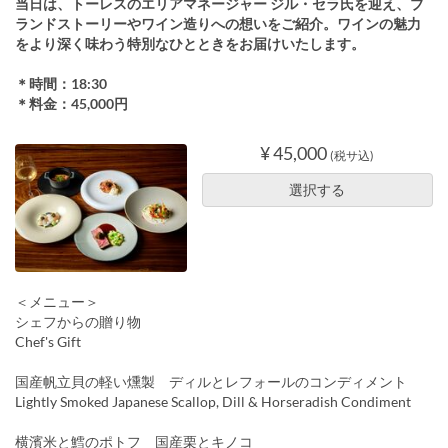
当日は、トーレスのエリアマネージャー ジル・セラ氏を迎え、ブ
ランドストーリーやワイン造りへの想いをご紹介。ワインの魅力
をより深く味わう特別なひとときをお届けいたします。
＊時間：18:30
＊料金：45,000円
¥ 45,000
(税サ込)
選択する
＜メニュー＞
シェフからの贈り物
Chef's Gift
国産帆立貝の軽い燻製 ディルとレフォールのコンディメント
Lightly Smoked Japanese Scallop, Dill & Horseradish Condiment
横濱米と鱈のポトフ 国産栗とキノコ