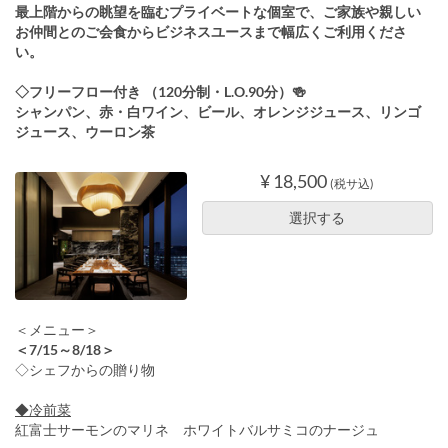
最上階からの眺望を臨むプライベートな個室で、ご家族や親しい
お仲間とのご会食からビジネスユースまで幅広くご利用くださ
い。
◇フリーフロー付き （120分制・L.O.90分）🍻
シャンパン、赤・白ワイン、ビール、オレンジジュース、リンゴ
ジュース、ウーロン茶
¥ 18,500
(税サ込)
選択する
＜メニュー＞
＜7/15～8/18＞
◇シェフからの贈り物
◆冷前菜
紅富士サーモンのマリネ ホワイトバルサミコのナージュ