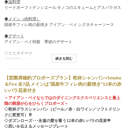
◆温料理
リードボーフィナンシエール キノコのエキュームとアスパラガス
◆メイン（肉料理）
国産牛フィレ肉の薪焼き アイアン・ベイ シグネチャーソース
◆デザート
アイアン・ベイ特製 季節のデザート
◇ミニスイーツ
続きを読む
食事時間
ディナー
【窓際席確約プロポーズプラン】乾杯シャンパン+Smoke
＆Fire 全7品 メインは“国産牛フィレ肉の薪焼き”12本の赤
いバラ花束付き
～アイアン・ベイならではのダイニングエクスペリエンスと最上
階の眺望が心をひらくプロポーズ～
◇乾杯グラスシャンパン（ビール／赤・白ワイン／ソフトドリン
クに変更可）🥂
◇ダズンローズ･･･永遠の愛を誓う12本の赤いバラの花束🌹
◇思いを伝えるメッセージプレート