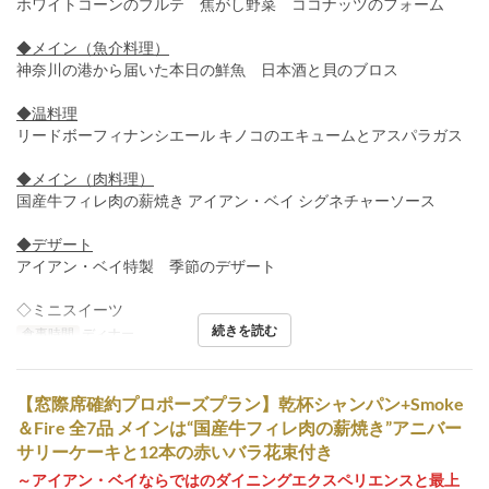
ホワイトコーンのブルテ 焦がし野菜 ココナッツのフォーム
◆メイン（魚介料理）
神奈川の港から届いた本日の鮮魚 日本酒と貝のブロス
◆温料理
リードボーフィナンシエール キノコのエキュームとアスパラガス
◆メイン（肉料理）
国産牛フィレ肉の薪焼き アイアン・ベイ シグネチャーソース
◆デザート
アイアン・ベイ特製 季節のデザート
◇ミニスイーツ
続きを読む
食事時間
ディナー
【窓際席確約プロポーズプラン】乾杯シャンパン+Smoke
＆Fire 全7品 メインは“国産牛フィレ肉の薪焼き”アニバー
サリーケーキと12本の赤いバラ花束付き
～アイアン・ベイならではのダイニングエクスペリエンスと最上