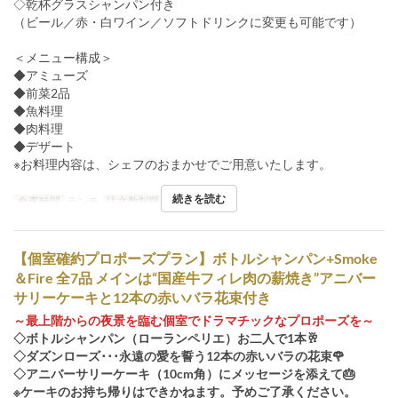
◇乾杯グラスシャンパン付き
（ビール／赤・白ワイン／ソフトドリンクに変更も可能です）
＜メニュー構成＞
◆アミューズ
◆前菜2品
◆魚料理
◆肉料理
◆デザート
※お料理内容は、シェフのおまかせでご用意いたします。
続きを読む
食事時間
ランチ
注文数制限
4 ~ 8
【個室確約プロポーズプラン】ボトルシャンパン+Smoke
＆Fire 全7品 メインは“国産牛フィレ肉の薪焼き”アニバー
サリーケーキと12本の赤いバラ花束付き
～最上階からの夜景を臨む個室でドラマチックなプロポーズを～
◇ボトルシャンパン（ローランペリエ）お二人で1本🥂
◇ダズンローズ･･･永遠の愛を誓う12本の赤いバラの花束🌹
◇アニバーサリーケーキ（10cm角）にメッセージを添えて🎂
※ケーキのお持ち帰りはできかねます。予めご了承ください。