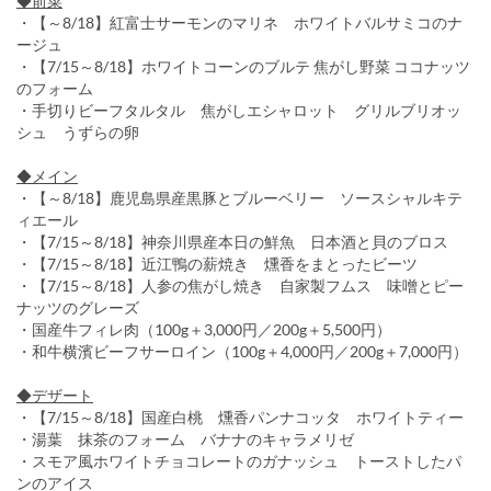
◆前菜
・【～8/18】紅富士サーモンのマリネ ホワイトバルサミコのナ
ージュ
・【7/15～8/18】ホワイトコーンのブルテ 焦がし野菜 ココナッツ
のフォーム
・手切りビーフタルタル 焦がしエシャロット グリルブリオッ
シュ うずらの卵
◆メイン
・【～8/18】鹿児島県産黒豚とブルーベリー ソースシャルキテ
ィエール
・【7/15～8/18】神奈川県産本日の鮮魚 日本酒と貝のブロス
・【7/15～8/18】近江鴨の薪焼き 燻香をまとったビーツ
・【7/15～8/18】人参の焦がし焼き 自家製フムス 味噌とピー
ナッツのグレーズ
・国産牛フィレ肉（100g＋3,000円／200g＋5,500円）
・和牛横濱ビーフサーロイン（100g＋4,000円／200g＋7,000円）
◆デザート
・【7/15～8/18】国産白桃 燻香パンナコッタ ホワイトティー
・湯葉 抹茶のフォーム バナナのキャラメリゼ
・スモア風ホワイトチョコレートのガナッシュ トーストしたパ
ンのアイス