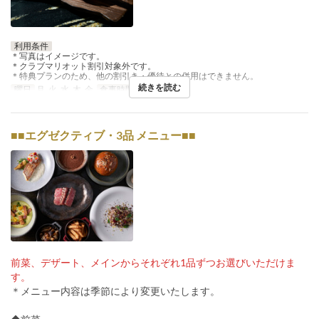
利用条件
＊写真はイメージです。
＊クラブマリオット割引対象外です。
＊特典プランのため、他の割引き・優待との併用はできません。
続きを読む
曜日
月, 火, 水, 木, 金
食事時間
ランチ
■■エグゼクティブ・3品 メニュー■■
前菜、デザート、メインからそれぞれ1品ずつお選びいただけま
す。
＊メニュー内容は季節により変更いたします。