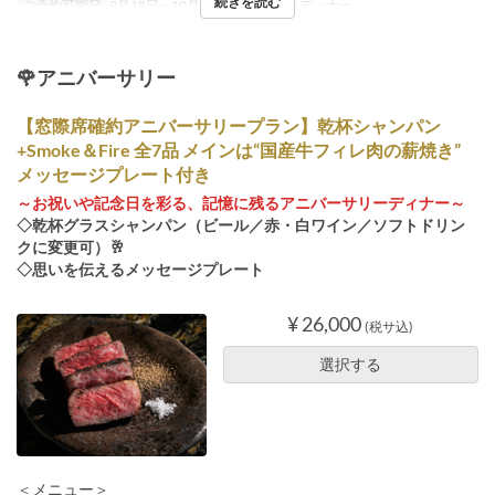
続きを読む
ご予約可能日
9月18日 ~ 10月31日
食事時間
ディナー
🌹アニバーサリー
【窓際席確約アニバーサリープラン】乾杯シャンパン
+Smoke＆Fire 全7品 メインは“国産牛フィレ肉の薪焼き”
メッセージプレート付き
～お祝いや記念日を彩る、記憶に残るアニバーサリーディナー～
◇乾杯グラスシャンパン（ビール／赤・白ワイン／ソフトドリン
クに変更可）🥂
◇思いを伝えるメッセージプレート
¥ 26,000
(税サ込)
選択する
＜メニュー＞