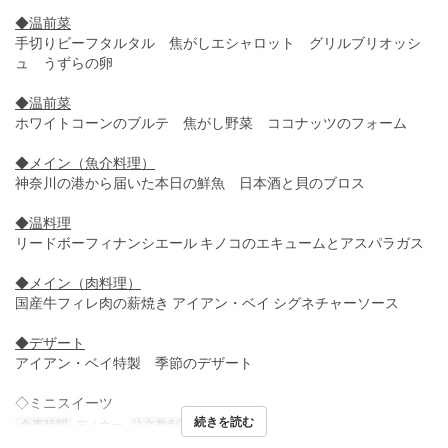
◆温前菜
手切りビーフタルタル 焦がしエシャロット グリルブリオッシ
ュ うずらの卵
◆温前菜
ホワイトコーンのブルテ 焦がし野菜 ココナッツのフォーム
◆メイン（魚介料理）
神奈川の港から届いた本日の鮮魚 日本酒と貝のブロス
◆温料理
リードボーフィナンシエール キノコのエキュームとアスパラガス
◆メイン（肉料理）
国産牛フィレ肉の薪焼き アイアン・ベイ シグネチャーソース
◆デザート
アイアン・ベイ特製 季節のデザート
◇ミニスイーツ
続きを読む
食事時間
ディナー
注文数制限
2 ~ 2