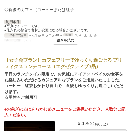
◇食後のカフェ（コーヒーまたは紅茶）
利用条件
※写真はイメージです。
※仕入れの都合で食材が変更になる場合がございます。
ご予約可能日
~ 3月18日, 3月20日 ~
曜日
月, 火, 水, 木, 金
続きを読む
食事時間
ランチ
【女子会プラン】カフェフリーでゆっくり過ごせる プリ
フィクスランチコース（エグゼクティブ3品）
平日のランチタイム限定で、お気軽にアイアン・ベイのお食事を
お楽しみいただけるカジュアルなプランをご用意いたしました。
コーヒー・紅茶おかわり自由で、食後もゆっくりお過ごしいただ
けます。
☆男性もご利用可
※お急ぎの方はあらかじめメニューをご選択いただき、人数分ご記
入ください。
¥ 4,800
(税サ込)