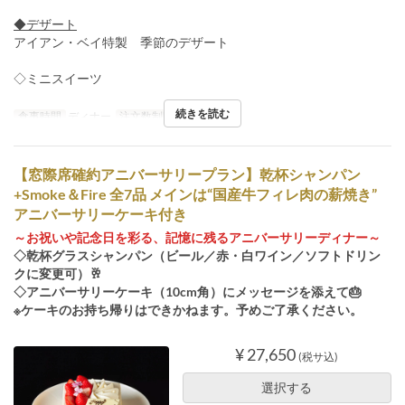
◆デザート
アイアン・ベイ特製 季節のデザート
◇ミニスイーツ
続きを読む
食事時間
ディナー
注文数制限
2 ~ 2
【窓際席確約アニバーサリープラン】乾杯シャンパン
+Smoke＆Fire 全7品 メインは“国産牛フィレ肉の薪焼き”
アニバーサリーケーキ付き
～お祝いや記念日を彩る、記憶に残るアニバーサリーディナー～
◇乾杯グラスシャンパン（ビール／赤・白ワイン／ソフトドリン
クに変更可）🥂
◇アニバーサリーケーキ（10cm角）にメッセージを添えて🎂
※ケーキのお持ち帰りはできかねます。予めご了承ください。
¥ 27,650
(税サ込)
選択する