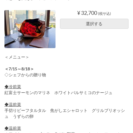
¥ 32,700
(税サ込)
選択する
＜メニュー＞
＜7/15～8/18＞
◇シェフからの贈り物
◆冷前菜
紅富士サーモンのマリネ ホワイトバルサミコのナージュ
◆温前菜
手切りビーフタルタル 焦がしエシャロット グリルブリオッシ
ュ うずらの卵
◆温前菜