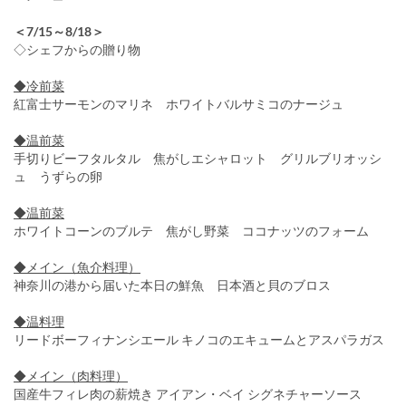
＜7/15～8/18＞
◇シェフからの贈り物
◆冷前菜
紅富士サーモンのマリネ ホワイトバルサミコのナージュ
◆温前菜
手切りビーフタルタル 焦がしエシャロット グリルブリオッシ
ュ うずらの卵
◆温前菜
ホワイトコーンのブルテ 焦がし野菜 ココナッツのフォーム
◆メイン（魚介料理）
神奈川の港から届いた本日の鮮魚 日本酒と貝のブロス
◆温料理
リードボーフィナンシエール キノコのエキュームとアスパラガス
◆メイン（肉料理）
国産牛フィレ肉の薪焼き アイアン・ベイ シグネチャーソース