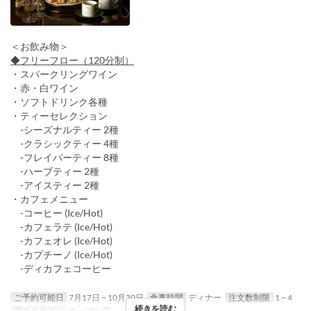
＜お飲み物＞
◆フリーフロー（120分制）
・スパークリングワイン
・赤・白ワイン
・ソフトドリンク各種
・ティーセレクション
-シーズナルティー 2種
-クラシックティー 4種
-フレイバーティー 8種
-ハーブティー 2種
-アイスティー 2種
・カフェメニュー
-コーヒー (Ice/Hot)
-カフェラテ (Ice/Hot)
-カフェオレ (Ice/Hot)
-カプチーノ (Ice/Hot)
-ディカフェコーヒー
ご予約可能日
7月17日 ~ 10月30日
食事時間
ディナー
注文数制限
1 ~ 4
続きを読む
席のカテゴリ
テーブル席