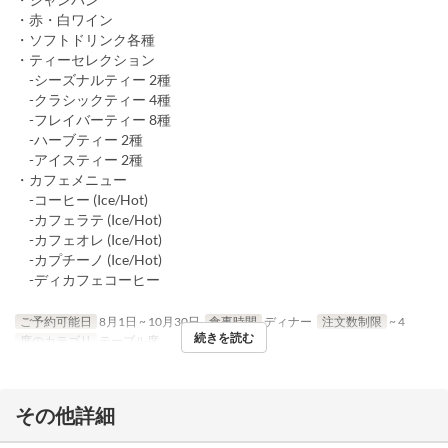
・赤・白ワイン
・ソフトドリンク各種
・ティーセレクション
-シーズナルティー 2種
-クラシックティー 4種
-フレイバーティー 8種
-ハーブティー 2種
-アイスティー 2種
・カフェメニュー
-コーヒー (Ice/Hot)
-カフェラテ (Ice/Hot)
-カフェオレ (Ice/Hot)
-カプチーノ (Ice/Hot)
-ディカフェコーヒー
ご予約可能日
8月1日 ~ 10月30日
食事時間
ディナー
注文数制限
~ 4
続きを読む
席のカテゴリ
テーブル席
その他詳細