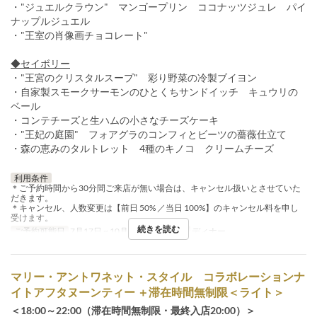
・"ジュエルクラウン" マンゴープリン ココナッツジュレ パイ
ナップルジュエル
・"王室の肖像画チョコレート"
◆セイボリー
・"王宮のクリスタルスープ" 彩り野菜の冷製ブイヨン
・自家製スモークサーモンのひとくちサンドイッチ キュウリの
ベール
・コンテチーズと生ハムの小さなチーズケーキ
・"王妃の庭園" フォアグラのコンフィとビーツの薔薇仕立て
・森の恵みのタルトレット 4種のキノコ クリームチーズ
利用条件
＊ご予約時間から30分間ご来店が無い場合は、キャンセル扱いとさせていた
だきます。
＊キャンセル、人数変更は【前日 50% ／当日 100%】のキャンセル料を申し
受けます。
続きを読む
ご予約可能日
7月17日 ~ 10月31日
食事時間
ディナー
マリー・アントワネット・スタイル コラボレーションナ
イトアフタヌーンティー ＋滞在時間無制限＜ライト＞
＜18:00～22:00（滞在時間無制限・最終入店20:00）＞