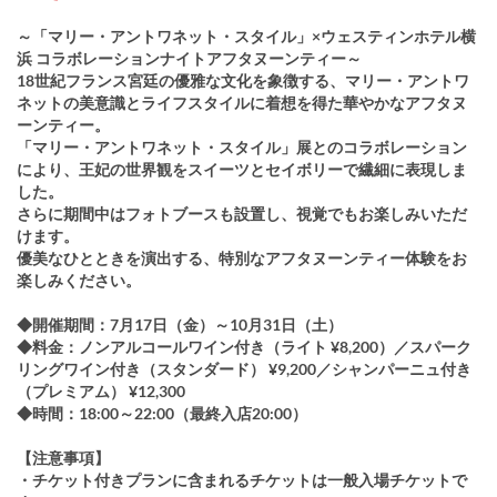
～「マリー・アントワネット・スタイル」×ウェスティンホテル横
浜 コラボレーションナイトアフタヌーンティー～
18世紀フランス宮廷の優雅な文化を象徴する、マリー・アントワ
ネットの美意識とライフスタイルに着想を得た華やかなアフタヌ
ーンティー。
「マリー・アントワネット・スタイル」展とのコラボレーション
により、王妃の世界観をスイーツとセイボリーで繊細に表現しま
した。
さらに期間中はフォトブースも設置し、視覚でもお楽しみいただ
けます。
優美なひとときを演出する、特別なアフタヌーンティー体験をお
楽しみください。
◆開催期間：7月17日（金）～10月31日（土）
◆料金：ノンアルコールワイン付き（ライト ¥8,200）／スパーク
リングワイン付き（スタンダード） ¥9,200／シャンパーニュ付き
（プレミアム） ¥12,300
◆時間：18:00～22:00（最終入店20:00）
【注意事項】
・チケット付きプランに含まれるチケットは一般入場チケットで