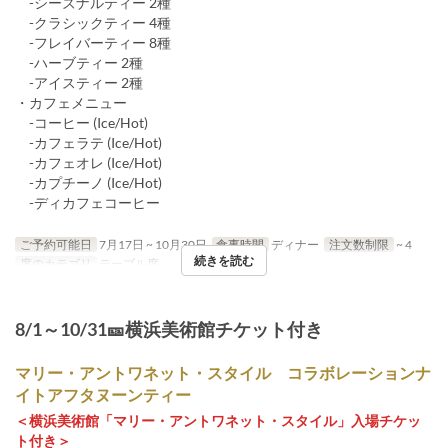
-シーズナルティー 2種
-クラシックティー 4種
-フレイバーティー 8種
-ハーブティー 2種
-アイスティー 2種
・カフェメニュー
-コーヒー (Ice/Hot)
-カフェラテ (Ice/Hot)
-カフェオレ (Ice/Hot)
-カプチーノ (Ice/Hot)
-ディカフェコーヒー
ご予約可能日
7月17日 ~ 10月30日
食事時間
ディナー
注文数制限
~ 4
続きを読む
席のカテゴリ
テーブル席
8/1～10/31🎫横浜美術館チケット付き
マリー・アントワネット・スタイル コラボレーションナ
イトアフタヌーンティー
＜横浜美術館「マリー・アントワネット・スタイル」入場チケッ
ト付き＞