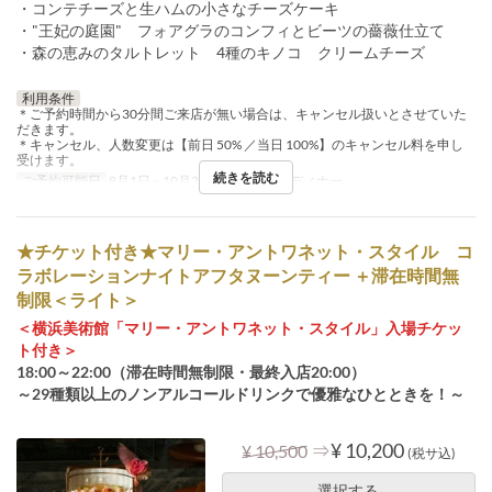
・コンテチーズと生ハムの小さなチーズケーキ
・"王妃の庭園" フォアグラのコンフィとビーツの薔薇仕立て
・森の恵みのタルトレット 4種のキノコ クリームチーズ
利用条件
＊ご予約時間から30分間ご来店が無い場合は、キャンセル扱いとさせていた
だきます。
＊キャンセル、人数変更は【前日 50% ／当日 100%】のキャンセル料を申し
受けます。
続きを読む
ご予約可能日
8月1日 ~ 10月30日
食事時間
ディナー
★チケット付き★マリー・アントワネット・スタイル コ
ラボレーションナイトアフタヌーンティー ＋滞在時間無
制限＜ライト＞
＜横浜美術館「マリー・アントワネット・スタイル」入場チケッ
ト付き＞
18:00～22:00（滞在時間無制限・最終入店20:00）
～29種類以上のノンアルコールドリンクで優雅なひとときを！～
⇒
¥ 10,200
¥ 10,500
(税サ込)
選択する