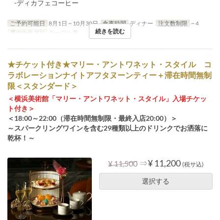
-ディカフェコーヒー
ご予約可能日
8月1日 ~ 10月30日
食事時間
ディナー
注文数制限
~ 4
続きを読む
席のカテゴリ
テーブル席
★チケット付き★マリー・アントワネット・スタイル コ
ラボレーションナイトアフタヌーンティー＋滞在時間無制
限＜スタンダード＞
＜横浜美術館「マリー・アントワネット・スタイル」入場チケッ
ト付き＞
＜18:00～22:00（滞在時間無制限・最終入店20:00）＞
～スパークリングワインを含む29種類以上のドリンクでお洒落に
乾杯！～
⇒
¥ 11,200
¥ 11,500
(税サ込)
選択する