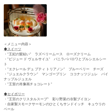
＜メニュー内容＞
◆スイーツ
・"王妃の髪結い" ラズベリームース ローズクリーム
・"ビジュー ド ヴェルサイユ" バニラババロワとブルシエルシー
ト
・"エクレール デュ プティ トリアノン" ブルーベリー チーズ
・"ジュエルクラウン" マンゴープリン ココナッツジュレ パイ
ナップルジュエル
・"王室の肖像画チョコレート"
◆セイボリー
・"王宮のクリスタルスープ" 彩り野菜の冷製ブイヨン
・自家製スモークサーモンのひとくちサンドイッチ キュウリの
ベール