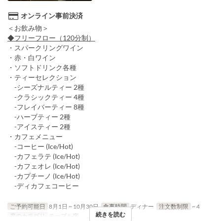
オンライン事前決済
＜お飲み物＞
◆フリーフロー（120分制）
・スパークリングワイン
・赤・白ワイン
・ソフトドリンク各種
・ティーセレクション
-シーズナルティー 2種
-クラシックティー 4種
-フレイバーティー 8種
-ハーブティー 2種
-アイスティー 2種
・カフェメニュー
-コーヒー (Ice/Hot)
-カフェラテ (Ice/Hot)
-カフェオレ (Ice/Hot)
-カプチーノ (Ice/Hot)
-ディカフェコーヒー
ご予約可能日
8月1日 ~ 10月30日
食事時間
ディナー
注文数制限
~ 4
続きを読む
席のカテゴリ
テーブル席