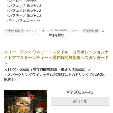
-コーヒー (Ice/Hot)
-カフェラテ (Ice/Hot)
-カフェオレ (Ice/Hot)
-カプチーノ (Ice/Hot)
-ディカフェコーヒー
ご予約可能日
7月17日 ~ 10月30日
食事時間
ディナー
注文数制限
~ 4
続きを読む
席のカテゴリ
テーブル席
マリー・アントワネット・スタイル コラボレーションナ
イトアフタヌーンティー＋滞在時間無制限＜スタンダード
＞
＜18:00～22:00（滞在時間無制限・最終入店20:00）＞
～スパークリングワインを含む29種類以上のドリンクでお洒落に
乾杯！～
¥ 9,200
(税サ込)
選択する