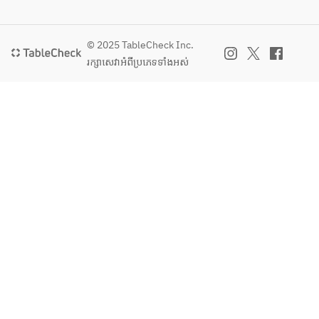
© 2025 TableCheck Inc.
រក្សាសេវា​អំពីប្រភេទទាំងអស់