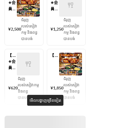
常料
常料
※会
※会
金】
金】
員様
員様
朝食
朝食
は
は
ビュ
ビュ
ជំរុញ
ជំរុញ
「会
「会
ッフ
ッフ
របស់សៀវា
របស់សៀវា
員料
員料
¥2,500
¥1,250
ェ　
ェ　
កម្ម និងពន្ធ
កម្ម និងពន្ធ
金」
金」
大人
子供
បានបង់
បានបង់
より
より
（13
（6
ご予
ご予
歳以
～12
約く
約く
上）
歳）
【通
【会
ださ
ださ
常料
員料
※会
い。
い。
金】
金】
員様
朝食
朝食
は
ビュ
ビュ
ជំរុញ
ជំរុញ
「会
ッフ
ッフ
របស់សៀវាកម្ម
របស់សៀវា
員料
¥620
¥1,850
ェ　
ェ　
និងពន្ធ
កម្ម និងពន្ធ
金」
幼児
大人
បានបង់
បានបង់
より
មើលបង្ហាញច្រើនទៀត
（3
（13
ご予
～5
歳以
約く
歳）
上）
ださ
い。