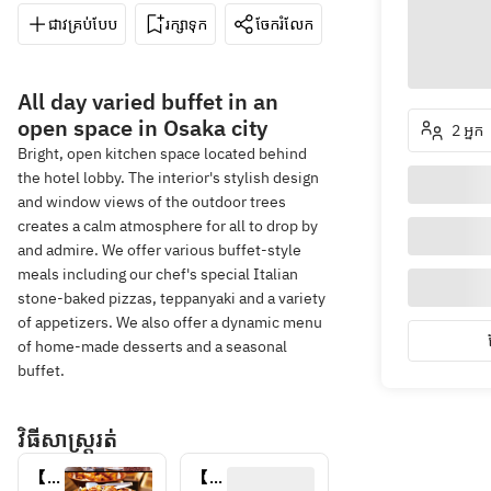
ជាវគ្រប់បែប
រក្សាទុក
ចែករំលែក
ទិសដៅ
06-6
All day varied buffet in an
open space in Osaka city
2 អ្នក
Bright, open kitchen space located behind
the hotel lobby. The interior's stylish design
and window views of the outdoor trees
creates a calm atmosphere for all to drop by
and admire. We offer various buffet-style
meals including our chef's special Italian
stone-baked pizzas, teppanyaki and a variety
of appetizers. We also offer a dynamic menu
of home-made desserts and a seasonal
buffet.
វិធីសាស្រ្តរត់
【通
【通