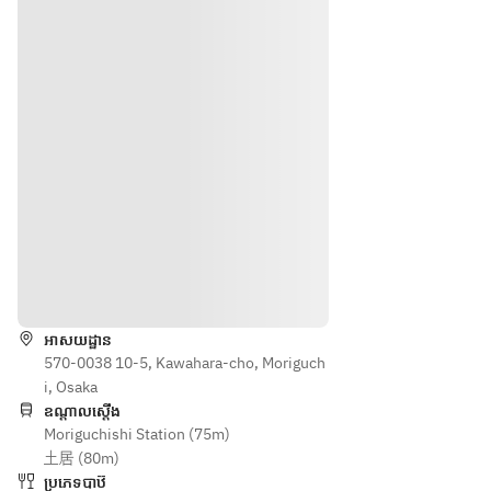
ទិសដៅ
អាសយដ្ឋាន
570-0038 10-5, Kawahara-cho, Moriguch
i, Osaka
ឧណ្ដាលស្ដើង
Moriguchishi Station (75m)
土居 (80m)
ប្រភេទបាឋ៊