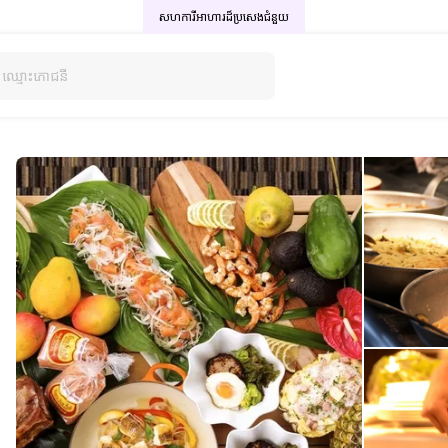
សហការីអាហារដ៏ប្រសេង
ជំនួយ