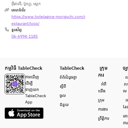
អ៊ីតាលី
,
ប៊ូហ្វេ
,
ស្តេក
គេហទំព័រ
https://www.hotelagora-moriguchi.com/r
estaurant/loop/
ទូរស័ព្ទ
06-6994-1185
កម្មវិធី TableCheck
TableCheck
ក្រុម
ច្ប
ការ
ការ​ឃើញ
ទំព័រ​ដ៏ដូចគ្នា
លក
ដើម្បី​
អំពី​
រប
ស្តីពី
ទាញយក
យើង
មេ
ចូល
TableCheck
ក្រុម
គ
App
ជំនួយ
តែ
ការងារ
គោ
ព្រឹត្តិការ
ការ