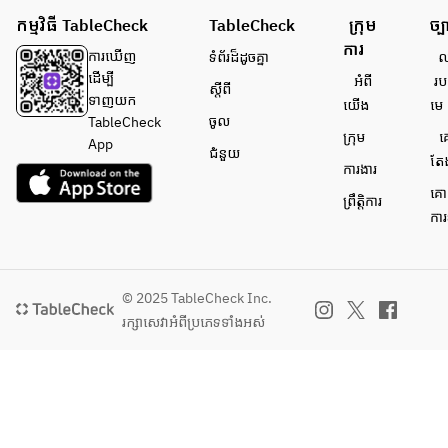
កម្មវិធី TableCheck
TableCheck
ក្រុម
ច្ប
ការ
ការ​ឃើញ
ទំព័រ​ដ៏ដូចគ្នា
លក
ដើម្បី​
អំពី​
រប
ស្តីពី
ទាញយក
យើង
មេ
ចូល
TableCheck
ក្រុម
គ
App
ជំនួយ
តែ
ការងារ
គោ
ព្រឹត្តិការ
ការ
© 2025 TableCheck Inc.
រក្សាសេវា​អំពីប្រភេទទាំងអស់