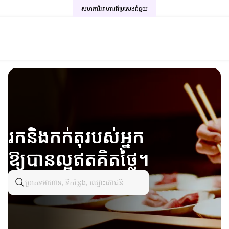
សហការីអាហារដ៏ប្រសេង
ជំនួយ
រកនិងកក់តុរបស់អ្នក
ឱ្យបានល្អឥតគិតថ្លៃ។