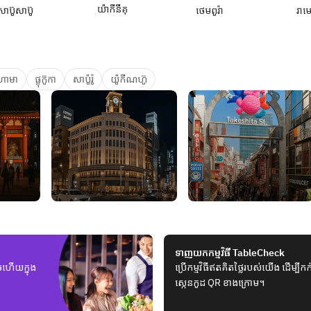
យ៉ាកីនីគុ
សាប៊ូសាប៊ូ
ថេមពូរ៉ា
រាម
ហា​មា​
ផ្ខុក៊ូកា
សាប៉ូរ៉ូ
យ៉ូកីណហ៊ូ
ទាញយកកម្មវិធី TableCheck
ួចហើយក្នុង
ប្រើកម្មវិធីឥតគិតថ្លៃរបស់យើង ដើម្ប
ស្កេនកូដ QR ខាងក្រោម។