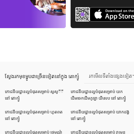
រកមើលទីតាំងផ្សេងទៀត
ស្វែងរកមុខម្ហូបជាច្រើនទៀតនៅក្នុង តោក្យ៉ូ
ភោជនីយដ្ឋានល្អបំផុតសម្រាប់ សូស្ីី
ភោជនីយដ្ឋានល្អបំផុតសម្រាប់ យក
នៅ តោក្យ៉ូ
ដើមចេកដើមកូឡា យីសេប នៅ តោក្យ៉ូ
ភោជនីយដ្ឋានល្អបំផុតសម្រាប់ ហូតពត
ភោជនីយដ្ឋានល្អបំផុតសម្រាប់ យាកដង្ខ៊
នៅ តោក្យ៉ូ
នៅ តោក្យ៉ូ
ភោជនីយដ្ឋានល្អបំផុតសម្រាប់ ថេមពូរ៉ា
ភោជនីយដ្ឋានល្អបំផុតសម្រាប់ រាមេន