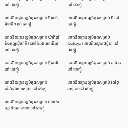
នៅ តោក្យ៉ូ
នៅ តោក្យ៉ូ
ភោជនីយដ្ឋានល្អបំផុតសម្រាប់ មីសាច់
ភោជនីយដ្ឋានល្អបំផុតសម្រាប់ មី នៅ
មិនាថិន នៅ តោក្យ៉ូ
តោក្យ៉ូ
ភោជនីយដ្ឋានល្អបំផុតសម្រាប់ យ៉ាគីតូរី
ភោជនីយដ្ឋានល្អបំផុតសម្រាប់
និងគុញសុីយាគី (សាច់បំពងយកជើង)
Izakaya (ភោជនីយដ្ឋានជប៉ុន) នៅ
នៅ តោក្យ៉ូ
តោក្យ៉ូ
ភោជនីយដ្ឋានល្អបំផុតសម្រាប់ អ៊ីតាលី
ភោជនីយដ្ឋានល្អបំផុតសម្រាប់ បារ៉ាស
នៅ តោក្យ៉ូ
នៅ តោក្យ៉ូ
ភោជនីយដ្ឋានល្អបំផុតសម្រាប់
ភោជនីយដ្ឋានល្អបំផុតសម្រាប់ តែថ្ងៃ
បរិវេណាសរសៀល នៅ តោក្យ៉ូ
រសៀល នៅ តោក្យ៉ូ
ភោជនីយដ្ឋានល្អបំផុតសម្រាប់ ហាងកា
ហ្វេ និងគោគពោះ នៅ តោក្យ៉ូ