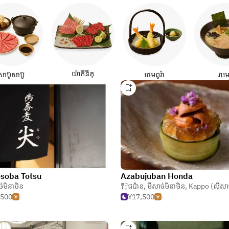
យ៉ាកីនីគុ
សាប៊ូសាប៊ូ
ថេមពូរ៉ា
រាម
soba Totsu
Azabujuban Honda
ច់មិនាថិន
ជប៉ាន
,
មីសាច់មិនាថិន
,
Kappo (ស៊ីសាច់បែរស្តេ
,500
-
¥17,500
-