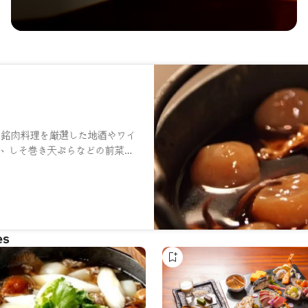
と銘肉料理を厳選した地酒やワイ
、しそ巻き天ぷらなどの前菜か
使った塩むすびまで、心温まる
の立地にあり、カウンター席や
中で、山形の魅力を存分に味わ
es