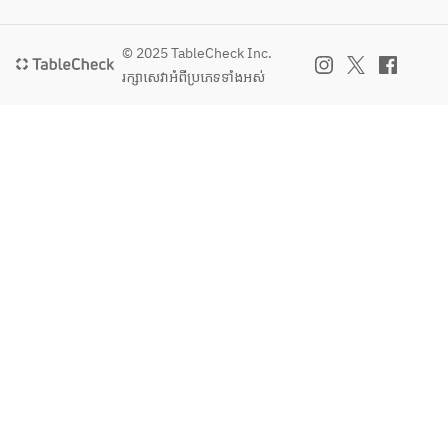
© 2025 TableCheck Inc.
រក្សាសេវា​អំពីប្រភេទទាំងអស់