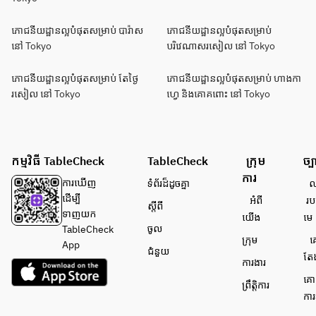
ភោជនីយដ្ឋានល្អបំផុតសម្រាប់ បារ៉ាស
ភោជនីយដ្ឋានល្អបំផុតសម្រាប់
នៅ Tokyo
បរិវេណាសរសៀល នៅ Tokyo
ភោជនីយដ្ឋានល្អបំផុតសម្រាប់ តែថ្ងៃ
ភោជនីយដ្ឋានល្អបំផុតសម្រាប់ ហាងកា
រសៀល នៅ Tokyo
ហ្វេ និងគោគពោះ នៅ Tokyo
កម្មវិធី TableCheck
TableCheck
ក្រុម
ច្ប
ការ
ការ​ឃើញ
ទំព័រ​ដ៏ដូចគ្នា
លក
ដើម្បី​
អំពី​
រប
ស្តីពី
ទាញយក
យើង
មេ
ចូល
TableCheck
ក្រុម
គ
App
ជំនួយ
តែ
ការងារ
គោ
ព្រឹត្តិការ
ការ