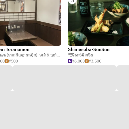
nan Toranomon
Shimesoba-SunSun
aya (ភោជនីយដ្ឋានជប៉ុន)
,
មាន់ & បារាំង
,
មីសាច់មិនាថិន
មីសាច់មិនាថិន
500
¥500
¥6,000
¥3,500