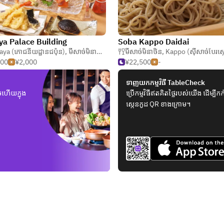
ya Palace Building
Soba Kappo Daidai
aya (ភោជនីយដ្ឋានជប៉ុន)
,
មីសាច់មិនាថិន
,
សួស្តីបួសងៃ
មីសាច់មិនាថិន
,
Kappo (ស៊ីសាច់បែរស្តេ
500
¥2,000
¥22,500
-
ទាញយកកម្មវិធី TableCheck
ួចហើយក្នុង
ប្រើកម្មវិធីឥតគិតថ្លៃរបស់យើង ដើម្ប
ស្កេនកូដ QR ខាងក្រោម។