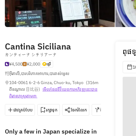
Cantina Siciliana
ពុផឡ
カンティーナ シチリアーナ
¥4,500
¥2,000
ប្រើ
1
អ៊ីតាលី
,
បារបរិភោគអាហារ
,
បាររាស់ម្ទេស
104-0061 6-2-6 Ginza, Chuo-ku, Tokyo
(
316m 
ពីឧណ្ដាល 日比谷
)
មើលផែនទី​វីយេន​ការ​អភិវឌ្ឍ​នេះ​បាន​
ពិតា​សាស្រ្ត​តាម៣ 
ជាវគ្រប់បែប
រក្សាទុក
ចែករំលែក
ទិសដៅ
03-6
Only a few in Japan specialize in