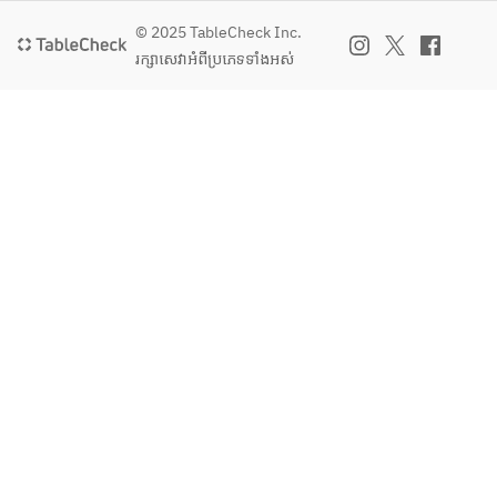
す。
© 2025 TableCheck Inc.
រក្សាសេវា​អំពីប្រភេទទាំងអស់