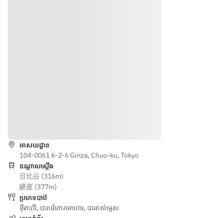
ルサラ
＊選べ
◆乾杯
理　　
ダ
るパス
ドリン
４　メ
＊自家
タから
ク（ノ
イン料
製パン
1皿
ンアル
理　　
＊選べ
＊選べ
コール
５　デ
るパス
るメイ
もござ
ザー
タもし
ンから
いま
ト　　
くは選
1皿
す）
すべて
べるメ
＊デザ
シェフ
インか
ート
◆シチ
おまか
ら1皿
＊コー
リアの
せの日
ទិសដៅ
＊デザ
ヒー
冷前菜
替わり
ート
の内容
អាសយដ្ឋាន
◆シチ
になり
104-0061 6-2-6 Ginza, Chuo-ku, Tokyo
リアの
ます。
ឧណ្ដាលស្ដើង
温前菜
日比谷 (316m)
銀座 (377m)
◆フォ
ប្រភេទបាឋ៊
ッカッ
អ៊ីតាលី
,
បារបរិភោគអាហារ
,
បាររាស់ម្ទេស
チャ