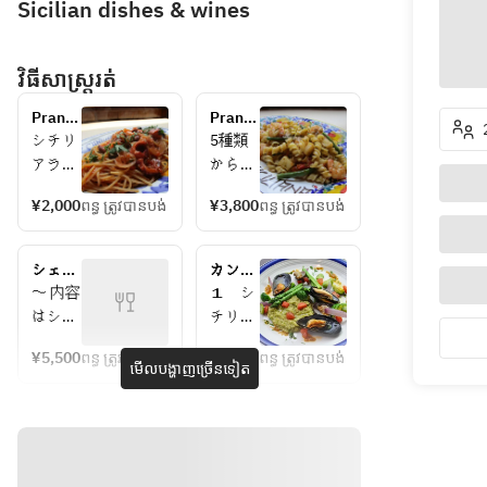
Sicilian dishes & wines
វិធីសាស្រ្តរត់
Pranzo 
Pranzo 
A
Ｂ
シチリ
5種類
アラン
から選
チのス
べるパ
¥2,000
ពន្ធ ត្រូវបានបង់
¥3,800
ពន្ធ ត្រូវបានបង់
タンダ
スタに
ードパ
メイン
スタや
も選べ
シェフ
カンテ
肉　魚
るコス
おまか
ィー
〜 内容
１　シ
も選べ
パ最高
せラン
ナ　コ
はシェ
チリア
てリー
のコー
チコー
ース
フのお
冷前
ズナブ
スで
ス
¥5,500
ពន្ធ ត្រូវបានបង់
¥5,800
ពន្ធ ត្រូវបានបង់
まかせ
菜　　
មើលបង្ហាញច្រើនទៀត
ルに楽
す。
になり
２　温
しめる
＊3種
当日決
前
人気コ
の前菜
まりま
菜　　
ース
＊自家
す 〜
３　パ
＊ケー
製パン
スタ料