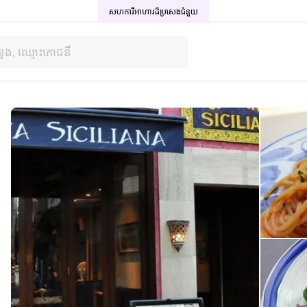
សហការីអាហារដ៏ប្រសេង
ជំនួយ