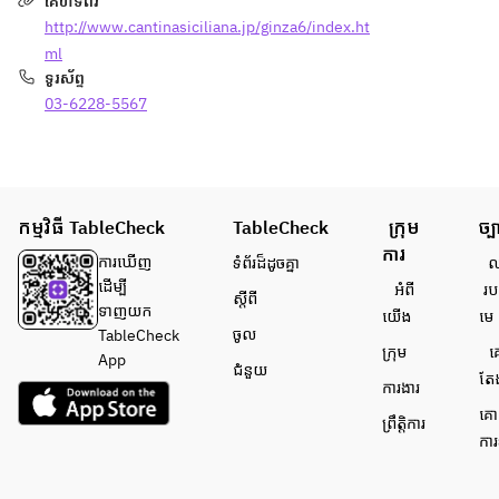
គេហទំព័រ
http://www.cantinasiciliana.jp/ginza6/index.ht
◆パス
ml
タ 1皿
ទូរស័ព្ទ
03-6228-5567
◆お肉
料理
◆デザ
ート
កម្មវិធី TableCheck
TableCheck
ក្រុម
ច្ប
ការ
◆カフ
ការ​ឃើញ
ទំព័រ​ដ៏ដូចគ្នា
លក
ェ
ដើម្បី​
អំពី​
រប
ស្តីពី
コーヒ
ទាញយក
យើង
មេ
ー or 
ចូល
TableCheck
ក្រុម
គ
紅茶
App
ជំនួយ
តែ
ការងារ
※内容
គោ
ព្រឹត្តិការ
は毎日
ការ
変更と
なりま