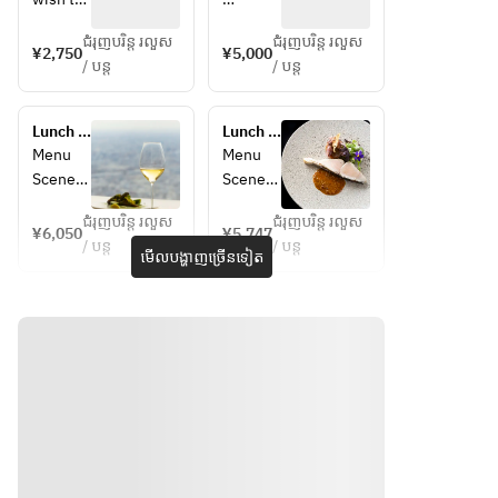
beef
change 
＜Petit 
ជំរុញបរិន្ត រលួស
ជំរុញបរិន្ត រលួស
your 
Sale＞
¥2,750
¥5,000
/ បន្ត
/ បន្ត
reservat
ion, we 
＜Hors-
ask that 
d'oeuvr
Lunch 
Lunch 
you 
e cold＞
course 
course 
Menu 
Menu 
change 
Scenery
Scenery
it for all 
＜Pasta
member
＞
ជំរុញបរិន្ត រលួស
ជំរុញបរិន្ត រលួស
¥6,050
¥5,747
s who 
/ បន្ត
/ បន្ត
＜Hors-
＜Petit 
មើលបង្ហាញច្រើនទៀត
have 
＜Meat 
d'oeuvr
Sale＞
made 
dish＞
e cold＞
reservat
＜
ions.
＜
＜Soup
Amuse-
Dessert
＞
bouche
＞
＞
＜Fish 
＜
dish＞
＜Hors-
Mignard
d'oeuvr
ises＞
＜Meat 
e cold＞