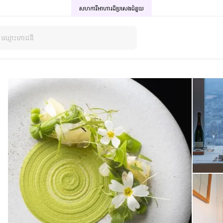
សហការីអាហារដ៏ប្រសេង
ជំនួយ