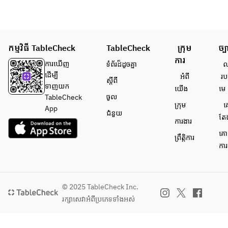
កម្មវិធី TableCheck
TableCheck
ក្រុម
ច្ប
ការ
ការ​ឃើញ
ទំព័រ​ដ៏ដូចគ្នា
លក
ដើម្បី​
អំពី​
រប
ស្តីពី
ទាញយក
យើង
មេ
ចូល
TableCheck
ក្រុម
គ
App
ជំនួយ
តែ
ការងារ
គោ
ព្រឹត្តិការ
ការ
© 2025 TableCheck Inc.
រក្សាសេវា​អំពីប្រភេទទាំងអស់