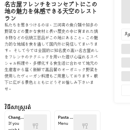
名古屋フレンチをコンセプトにこの
地の魅力を体感できる天空のレスト
ラン
私たちを惹きつけるのは、三河湾の魚介類や知多の
野菜などの豊かな食材と長い歴史の中に育まれた焼
き物などの伝統工芸品がこの地にあること。この魅
力的な地域を食を通して国内外に発信してまいりま
す。 そして今では全国的に知名度の高い名古屋めし
をフレンチのテクニックを用いた遊び心溢れるスペ
シャル料理や、多様化する食生活に合わせて地元の
生産者から届く新鮮で高品質のオーガニック野菜を
使用したヴィーガン料理もご用意しております。眼
下に広がる景色とともにどうぞお愉しみ下さいま
せ。
វិធីសាស្រ្តរត់
Change 
Pasta 
meat 
Lunch 
If you 
Menu 
dish to 
course 
wish to 