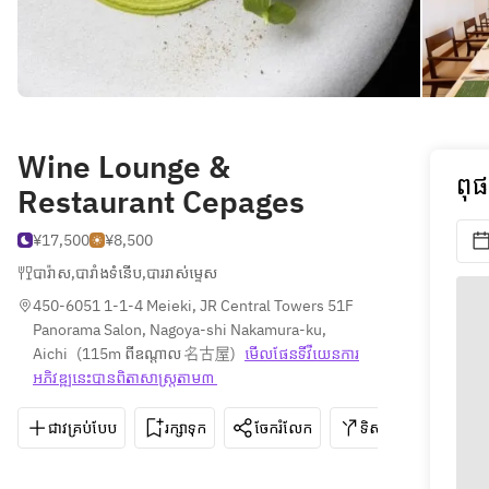
Wine Lounge &
ពុផ
Restaurant Cepages
¥17,500
¥8,500
បារ៉ាស
,
បារាំងទំនើប
,
បាររាស់ម្ទេស
450-6051 1-1-4 Meieki, JR Central Towers 51F 
Panorama Salon, Nagoya-shi Nakamura-ku, 
Aichi
(
115m ពីឧណ្ដាល 名古屋
)
មើលផែនទី​វីយេន​ការ​
អភិវឌ្ឍ​នេះ​បាន​ពិតា​សាស្រ្ត​តាម៣ 
ជាវគ្រប់បែប
រក្សាទុក
ចែករំលែក
ទិសដៅ
052-