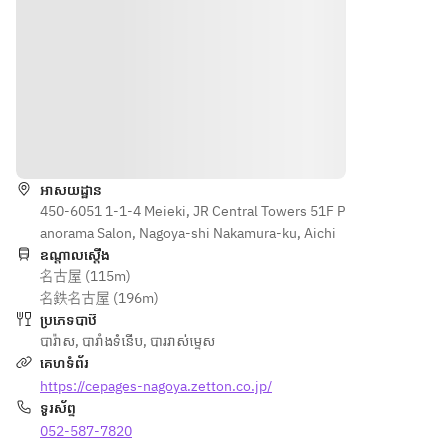
dish＞
＜Fish 
＜
dish＞
Dessert
＞
＜Meat 
dish＞
ទិសដៅ
＜
Mignard
＜
អាសយដ្ឋាន
ises＞
Dessert
450-6051 1-1-4 Meieki, JR Central Towers 51F P
＞
anorama Salon, Nagoya-shi Nakamura-ku, Aichi
ឧណ្ដាលស្ដើង
＜
名古屋 (115m)
Mignard
名鉄名古屋 (196m)
ises＞
ប្រភេទបាឋ៊
បារ៉ាស
,
បារាំងទំនើប
,
បាររាស់ម្ទេស
គេហទំព័រ
https://cepages-nagoya.zetton.co.jp/
ទូរស័ព្ទ
052-587-7820