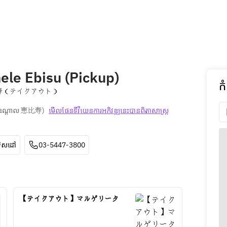
hele Ebisu (Pickup)
ក
寿（テイクアウト）
ីឧណ្ដាល 恵比寿
)
មើលផែនទី​វីយេន​ការ​អភិវឌ្ឍ​នេះ​បាន​ពិតា​សាស្រ្ត​
ទិសដៅ
03-5447-3800
【テイクアウト】マルゲリータ