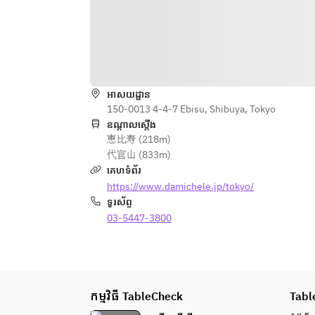
អាសយដ្ឋាន
150-0013 4-4-7 Ebisu, Shibuya, Tokyo
ឧណ្ដាលស្ដើង
恵比寿 (218m)
代官山 (833m)
គេហទំព័រ
https://www.damichele.jp/tokyo/
ទូរស័ព្ទ
03-5447-3800
កម្មវិធី TableCheck
Tabl