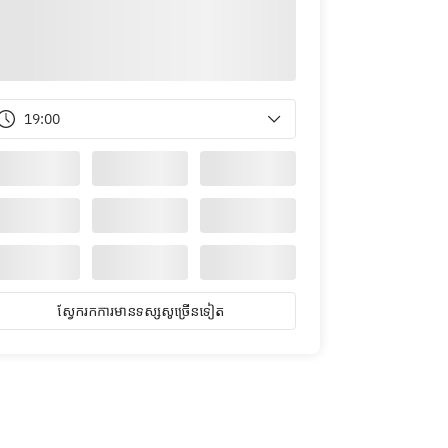
19:00
ស្វែ​ក​រក​ការ​មាន​ទស្សសូ​ច្រើន​ទៀត