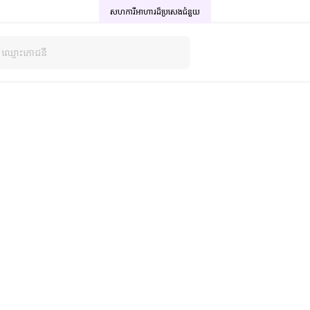
សហការីអាហារដ៏ប្រសេង
ជំនួយ