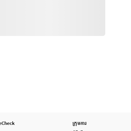
ទិសដៅ
eCheck
ក្រុមការ