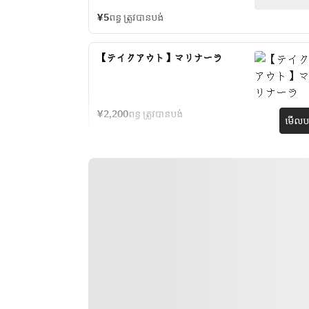
¥5
ពន្ធ ត្រូវបានបង់
【テイクアウト】マリナーラ
¥2,200
ពន្ធ ត្រូវបានបង់
មើលបង