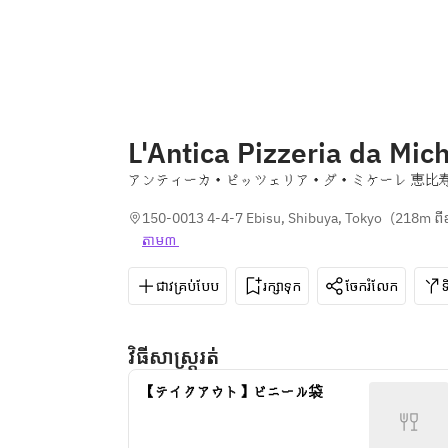
L'Antica Pizzeria da Mic
アンティーカ・ピッツェリア・ダ・ミケーレ 恵比
150-0013 4-4-7 Ebisu, Shibuya, Tokyo
(
218m ព
តាម៣ 
ជាវគ្រប់បែប
រក្សាទុក
ចែករំលែក
វិធីសាស្រ្តរត់
【テイクアウト】ビニール袋