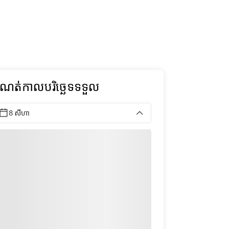
ំណត់កាលបរិច្ឆេទទទួល
8 សីហា