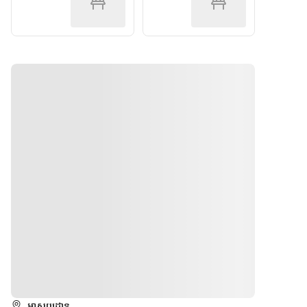
Pudding 
cute 
dinner] 
front of 
A La 
cookie 
(Additional 
you.
Mode" 
depicting 
charge of 
It comes 
¥2,200 
featuring 
a dolphin 
with a 
per 
a cute 
flying over 
piping 
person)
cookie 
the sea.
hot meat 
depicting
sauce 
 a 
gratin 
dolphin 
and a 
flying 
"Dolphin 
over the 
Jump & 
sea.
Pudding 
ala 
mode" 
with a 
cute 
cookie 
depicting
ទិសដៅ
 a 
dolphin 
អាសយដ្ឋាន