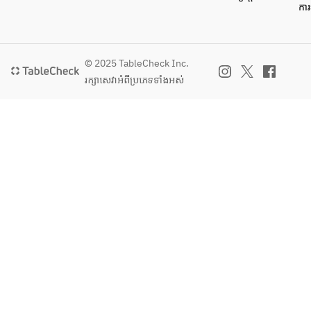
ការ
© 2025 TableCheck Inc.
រក្សាសេវា​អំពីប្រភេទទាំងអស់