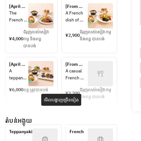
[April 
[From 
25, 2026 
April 25, 
The 
A French 
onwards] 
2026] Kids 
French 
dish of 
Junior 
Modern 
menu 
melt-in-
Modern 
Plate
ជំរុញរបស់សៀវា
ជំរុញរបស់សៀវាកម្ម
includes 
your-
¥2,900
Plate
¥4,000
កម្ម និងពន្ធ
និងពន្ធ បានបង់
fragrantly
mouth 
បានបង់
 baked 
beef stew 
meat 
and fried 
sauce 
shrimp.
[April 
[From 
gratin, 
It comes 
25, 2026 
April 25, 
A 
A casual 
crispy 
with a 
onwards] 
2026] 
teppanya
French 
fried 
piping hot 
Teppan 
French 
ki menu 
course to 
shrimp, 
meat 
Kids
course 
¥6,000
ពន្ធ ត្រូវបានបង់
ជំរុញរបស់សៀវាកម្ម
with 
enjoy.
¥2,200
dinner 
and juicy 
sauce 
និងពន្ធ បានបង់
steamed 
មើលបង្ហាញច្រើនទៀត
included 
beef 
gratin and 
vegetabl
plan 
steak.
a "Dolphin 
es and 
[Limited 
It comes 
Jump & 
តំបន់អង្គុយ
wagyu 
to guests 
with a 
Pudding 
steak 
staying on 
"Dolphin 
ala mode" 
Teppanyaki
French
cooked 
a plan that 
Jump & 
with a 
includes 
right in 