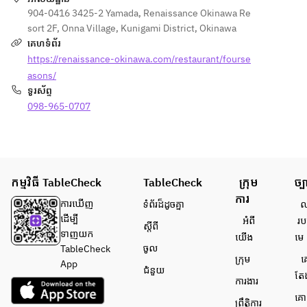
flying 
904-0416 3425-2 Yamada, Renaissance Okinawa Re
over the 
sort 2F, Onna Village, Kunigami District, Okinawa
sea.
គេហទំព័រ
https://renaissance-okinawa.com/restaurant/fourse
asons/
ទូរស័ព្ទ
098-965-0707
កម្មវិធី TableCheck
TableCheck
ក្រុម
ច្ប
ការ
ការ​ឃើញ
ទំព័រ​ដ៏ដូចគ្នា
លក
ដើម្បី​
អំពី​
រប
ស្តីពី
ទាញយក
យើង
មេ
ចូល
TableCheck
ក្រុម
គ
App
ជំនួយ
តែ
ការងារ
គោ
ព្រឹត្តិការ