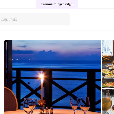
សហការីអាហារដ៏ប្រសេង
ជំនួយ