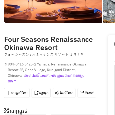
Four Seasons Renaissance
Okinawa Resort
フォーシーズン / ルネッサンス リゾート オキナワ
904-0416 3425-2 Yamada, Renaissance Okinawa 
Resort 2F, Onna Village, Kunigami District, 
Okinawa
មើលផែនទី​វីយេន​ការ​អភិវឌ្ឍ​នេះ​បាន​ពិតា​សាស្រ្ត​
តាម៣ 
ជាវគ្រប់បែប
រក្សាទុក
ចែករំលែក
ទិសដៅ
098-
វិធីសាស្រ្តរត់