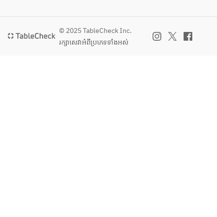
ハ
イ、
のチ
名
イ、
プレ
リソ
物　
プレ
ーン 
ー
チキ
© 2025 TableCheck Inc.
ーン 
【焼
ス〜
ン南
រក្សាសេវា​អំពីប្រភេទទាំងអស់
【焼
酎】
【主
蛮　
酎】
芋・
菜】
〜自
芋・
麦 
宮崎
家製
麦 
【果
名
タル
【果
実
物　
タル
実
酒】
チキ
ソー
酒】
梅酒 
ン南
ス〜
梅酒 
【ソ
蛮　
【ソ
フト
〜自
メイ
フト
ドリ
家製
ン 博
ドリ
ン
タル
多名
ン
ク】
タル
物　
ク】
烏龍
ソー
国産
烏龍
茶、
スと
牛も
茶、
玉露
柚子
つ鍋
玉露
緑
胡椒
緑
茶、