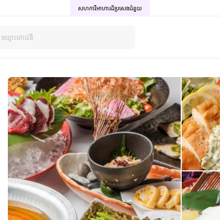
សហការីអាហារដ៏ប្រសេង
ជំនួយ