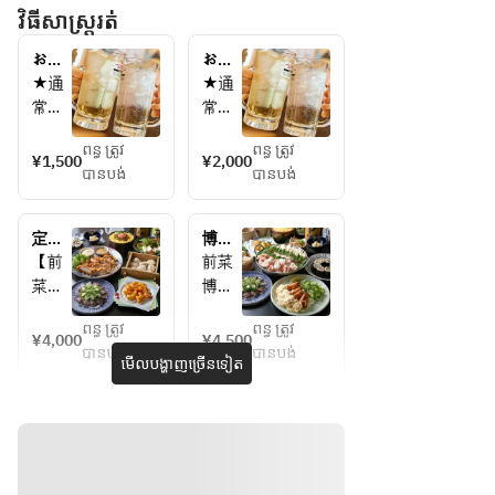
វិធីសាស្រ្តរត់
お席
お席
のみ
のみ
★通
★通
のご
のご
常飲
常飲
予約
予約
み放
み放
＋2時
＋2時
ពន្ធ ត្រូវ
ពន្ធ ត្រូវ
題　
題　
¥1,500
¥2,000
間飲
間プ
បានបង់
បានបង់
約25
約25
み放
レミ
種★ 
種★ 
題
アム
飲み
定
博多
【ビ
【ビ
放題
番！
ぷり
【前
前菜 
ー
ー
味め
ぷり
菜】
博多
ル】
ル】
ぐり
牛も
宮崎
名
　生
　ビ
コー
つ鍋
ពន្ធ ត្រូវ
ពន្ធ ត្រូវ
名物
物　
¥4,000
¥4,500
ス
コー
ビー
ール 
បានបង់
បានបង់
レタ
酢も
មើលបង្ហាញច្រើនទៀត
【2H
ス　
ル 
【ハ
ス巻
つと
飲み
【2H
【ハ
イボ
きと
クリ
放題
飲み
イボ
ー
クリ
ーム
付】 
放題
ー
ル】
ーム
チー
7品
付】8
ル】
ハイ
チー
ズの
4,000
品