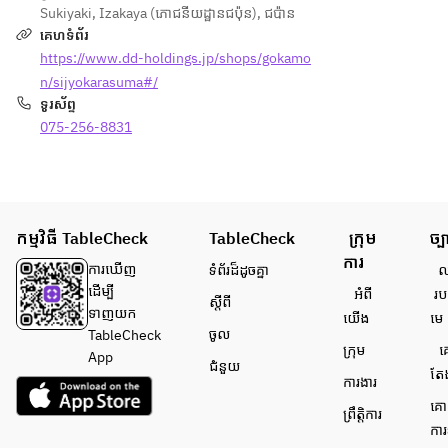
ング
佐賀
Sukiyaki
,
Izakaya (ភោជនីយដ្ឋានជប៉ុន)
,
ជប៉ាន
ン、
日向
サラ
名
គេហទំព័រ
日向
夏、
ダ
物　
https://www.dd-holdings.jp/shops/gokamo
夏、
かぼ
【蒸
烏賊
かぼ
す、
n/sijyokarasuma#/
物】
しゅ
す、
シー
ទូរស័ព្ទ
佐賀
うま
シー
クワ
075-256-8831
名
い
クワ
ーサ
物　
ーサ
ー、
烏賊
揚物 
ー、
マン
しゅ
とう
マン
ゴ
うま
もろ
ゴ
ー、
កម្មវិធី TableCheck
TableCheck
ក្រុម
ច្ប
い
こし
ー、
柚
ការ
【温
の天
ការ​ឃើញ
ទំព័រ​ដ៏ដូចគ្នា
លក
柚
子、
菜】
ぷ
ដើម្បី​
អំពី​
រប
子、
ウー
ស្តីពី
小海
ら　
ទាញយក
យើង
មេ
ウー
ロン
老の
長崎
ចូល
TableCheck
ロン
ハ
ក្រុម
គ
チリ
天麩
App
ជំនួយ
ハ
イ、
តែ
マ
羅風
ការងារ
イ、
玉露
ヨ　
គោ
玉露
緑茶
ព្រឹត្តិការ
〜ヤ
名物 
ការ
緑茶
ハ
マエ
宮崎