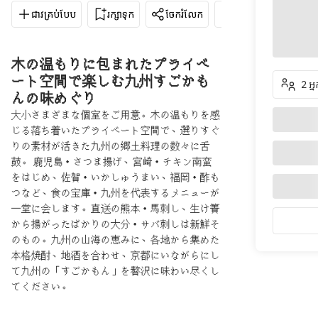
ជាវគ្រប់បែប
រក្សាទុក
ចែករំលែក
ទិសដៅ
075-
木の温もりに包まれたプライベ
ート空間で楽しむ九州すごかも
2 អ្
んの味めぐり
大小さまざまな個室をご用意。木の温もりを感
じる落ち着いたプライベート空間で、選りすぐ
りの素材が活きた九州の郷土料理の数々に舌
鼓。 鹿児島・さつま揚げ、宮崎・チキン南蛮
をはじめ、佐賀・いかしゅうまい、福岡・酢も
つなど、食の宝庫・九州を代表するメニューが
一堂に会します。直送の熊本・馬刺し、生け簀
から揚がったばかりの大分・サバ刺しは新鮮そ
のもの。九州の山海の恵みに、各地から集めた
本格焼酎、地酒を合わせ、京都にいながらにし
て九州の「すごかもん」を贅沢に味わい尽くし
てください。