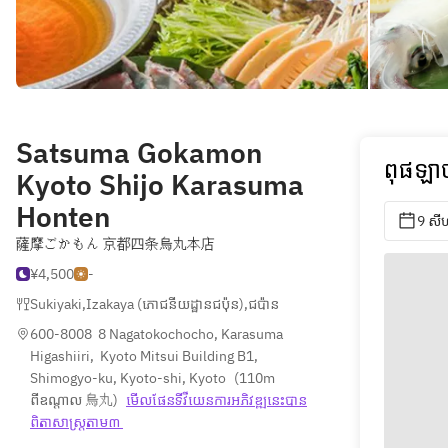
Satsuma Gokamon
ពុផឡាច
Kyoto Shijo Karasuma
Honten
9 សី
薩摩ごかもん 京都四条烏丸本店
¥4,500
-
Sukiyaki
,
Izakaya (ភោជនីយដ្ឋានជប៉ុន)
,
ជប៉ាន
600-8008  8 Nagatokochocho, Karasuma 
Higashiiri,  Kyoto Mitsui Building B1, 
Shimogyo-ku, Kyoto-shi, Kyoto
(
110m 
ពីឧណ្ដាល 烏丸
)
មើលផែនទី​វីយេន​ការ​អភិវឌ្ឍ​នេះ​បាន​
ពិតា​សាស្រ្ត​តាម៣ 