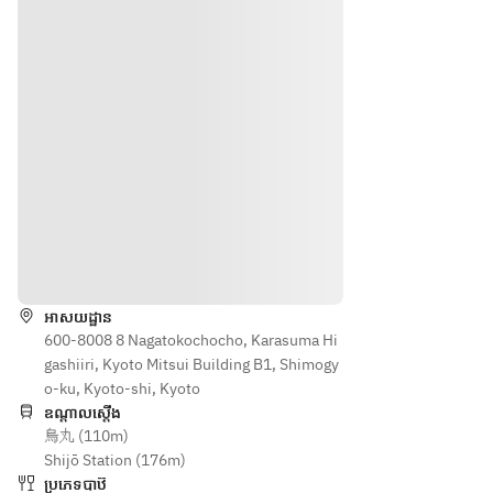
ハイ
ボー
円
4,500
ズの
麦味
ボー
ル、
円
麦味
噌漬
ル、
メガ
（税
噌漬
け
メガ
ハイ
込）
け
ハイ
ボー
【刺
刺身 
ボー
ル、
身】
鰹た
ル、
コー
鰹た
た
コー
クハ
た
き　
クハ
イボ
き　
葱ポ
イボ
ー
葱ポ
ン酢
ー
ル、
ン酢
ទិសដៅ
ル、
ジン
【冷
冷菜 
ジン
ジャ
菜】
宮崎
ジャ
ーハ
អាសយដ្ឋាន
豆腐
名
ーハ
600-8008 8 Nagatokochocho, Karasuma Hi
イボ
と青
物　
イボ
gashiiri, Kyoto Mitsui Building B1, Shimogy
ール 
さ海
レタ
ール 
o-ku, Kyoto-shi, Kyoto
【サ
苔の
ス巻
【サ
ឧណ្ដាលស្ដើង
ワ
胡麻
き
烏丸 (110m)
ワ
ー】
ドレ
Shijō Station (176m)
ー】
レモ
ッシ
蒸物 
ប្រភេទបាឋ៊
レモ
ン、